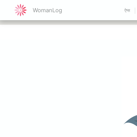
WomanLog
ऐप्स