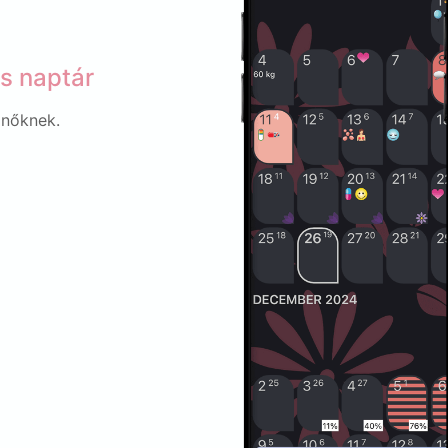
s naptár
 nőknek.