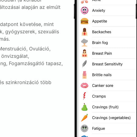
áltozásai alapján az elmúlt
datpont követése, mint
ok, gyógyszerek, szexuális
más.
enstruáció, Ovuláció,
l önvizsgálat,
ing, Fogamzásgátló tapasz,
s szinkronizáció több