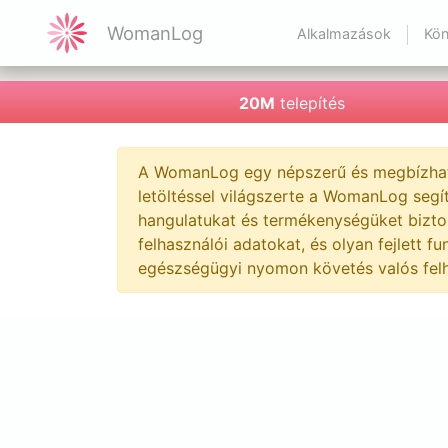
WomanLog
Alkalmazások
Kön
20M
telepítés
A WomanLog egy népszerű és megbízható
letöltéssel világszerte a WomanLog segít
hangulatukat és termékenységüket bizton
felhasználói adatokat, és olyan fejlett 
egészségügyi nyomon követés valós felh