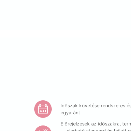
Időszak követése rendszeres és
egyaránt.
Előrejelzések az időszakra, te
— elérhető standard és fejlett