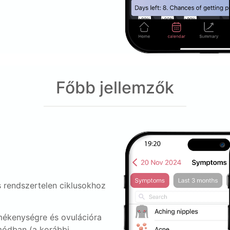
Főbb jellemzők
 rendszertelen ciklusokhoz
rmékenységre és ovulációra
 módban (a korábbi