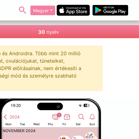
Magyar
30
nyelv
s Androidra. Több mint 20 millió
 ovulációjukat, tüneteiket,
DPR előírásainak, nem értékesíti a
hességi mód és személyre szabható