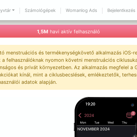
yvtár
Számológépek
Womanlog Ads
Bejelentkezés
1,5M
havi aktív felhasználó
 menstruációs és termékenységkövető alkalmazás iOS-re é
 a felhasználóknak nyomon követni menstruációs ciklusukat,
ságos és privát környezetben. Az alkalmazás megfelel a G
funkciókat kínál, mint a ciklusbecslések, emlékeztetők, ter
asználói adatok alapján.