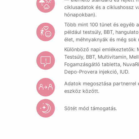
ciklusadatok és a ciklushossz v
hónapokban).
Több mint 100 tünet és egyéb a
például testsúly, BBT, hangulat
élet, méhnyaknyák és még sok 
Különböző napi emlékeztetők: M
Testsúly, BBT, Multivitamin, Mel
Fogamzásgátló tabletta, NuvaR
Depo-Provera injekció, IUD.
Adatok megosztása partnerrel é
eszköz között.
Sötét mód támogatás.