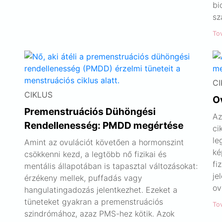
bi
sz
To
CI
CIKLUS
O
Premenstruációs Dühöngési
Az
Rendellenesség: PMDD megértése
ci
le
Amint az ovulációt követően a hormonszint
ké
csökkenni kezd, a legtöbb nő fizikai és
fi
mentális állapotában is tapasztal változásokat:
je
érzékeny mellek, puffadás vagy
ov
hangulatingadozás jelentkezhet. Ezeket a
tüneteket gyakran a premenstruációs
To
szindrómához, azaz PMS-hez kötik. Azok