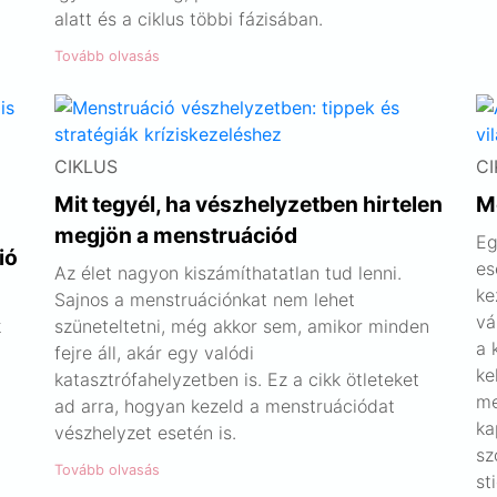
alatt és a ciklus többi fázisában.
Tovább olvasás
CIKLUS
CI
Mit tegyél, ha vészhelyzetben hirtelen
Me
megjön a menstruációd
Eg
ió
es
Az élet nagyon kiszámíthatatlan tud lenni.
ke
Sajnos a menstruációnkat nem lehet
vá
k
szüneteltetni, még akkor sem, amikor minden
a 
fejre áll, akár egy valódi
ke
katasztrófahelyzetben is. Ez a cikk ötleteket
me
ad arra, hogyan kezeld a menstruációdat
ka
vészhelyzet esetén is.
sz
Tovább olvasás
st