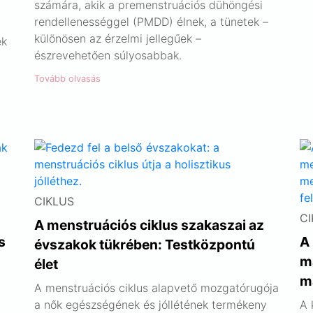
számára, akik a premenstruációs dühöngési
rendellenességgel (PMDD) élnek, a tünetek –
különösen az érzelmi jellegűek –
ek
észrevehetően súlyosabbak.
Tovább olvasás
CIKLUS
CI
A menstruációs ciklus szakaszai az
s
A 
évszakok tükrében: Testközpontú
m
élet
m
A menstruációs ciklus alapvető mozgatórugója
a nők egészségének és jóllétének termékeny
A 