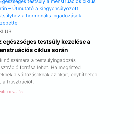
KLUS
z egészséges testsúly kezelése a
enstruációs ciklus során
k nő számára a testsúlyingadozás
usztráció forrása lehet. Ha megérted
eknek a változásoknak az okait, enyhítheted
t a frusztrációt.
vább olvasás