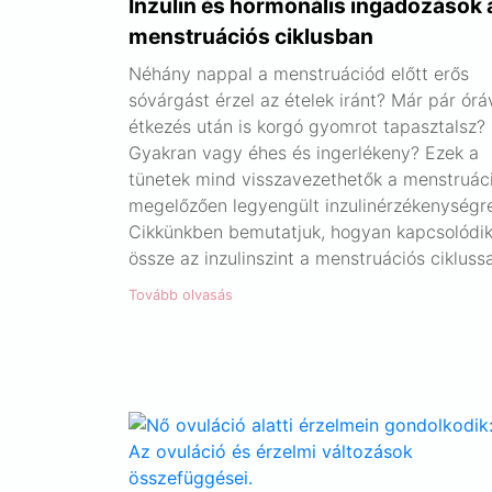
Inzulin és hormonális ingadozások 
menstruációs ciklusban
Néhány nappal a menstruációd előtt erős
sóvárgást érzel az ételek iránt? Már pár órá
étkezés után is korgó gyomrot tapasztalsz?
Gyakran vagy éhes és ingerlékeny? Ezek a
tünetek mind visszavezethetők a menstruác
megelőzően legyengült inzulinérzékenységr
Cikkünkben bemutatjuk, hogyan kapcsolódi
össze az inzulinszint a menstruációs ciklussa
Tovább olvasás