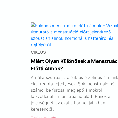
CIKLUS
Miért Olyan Különösek a Menstruác
Előtti Álmok?
A néha szürreális, élénk és érzelmes álmain
okai régóta rejtélyesek. Sok menstruáló nő
számol be furcsa, meglepő álmokról
közvetlenül a menstruáció előtt. Ennek a
jelenségnek az okai a hormonjainkban
keresendők.
Tovább olvasás