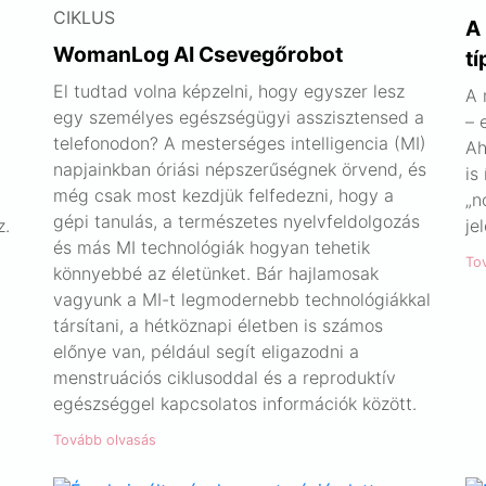
CIKLUS
A
WomanLog AI Csevegőrobot
tí
El tudtad volna képzelni, hogy egyszer lesz
A 
egy személyes egészségügyi asszisztensed a
– 
telefonodon? A mesterséges intelligencia (MI)
Ah
napjainkban óriási népszerűségnek örvend, és
is
még csak most kezdjük felfedezni, hogy a
„n
gépi tanulás, a természetes nyelvfeldolgozás
z.
je
és más MI technológiák hogyan tehetik
To
könnyebbé az életünket. Bár hajlamosak
vagyunk a MI-t legmodernebb technológiákkal
társítani, a hétköznapi életben is számos
előnye van, például segít eligazodni a
menstruációs ciklusoddal és a reproduktív
egészséggel kapcsolatos információk között.
Tovább olvasás