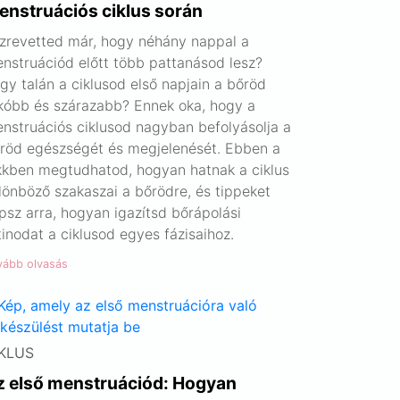
enstruációs ciklus során
zrevetted már, hogy néhány nappal a
nstruációd előtt több pattanásod lesz?
gy talán a ciklusod első napjain a bőröd
kóbb és szárazabb? Ennek oka, hogy a
nstruációs ciklusod nagyban befolyásolja a
röd egészségét és megjelenését. Ebben a
kkben megtudhatod, hogyan hatnak a ciklus
lönböző szakaszai a bőrödre, és tippeket
psz arra, hogyan igazítsd bőrápolási
tinodat a ciklusod egyes fázisaihoz.
vább olvasás
KLUS
z első menstruációd: Hogyan