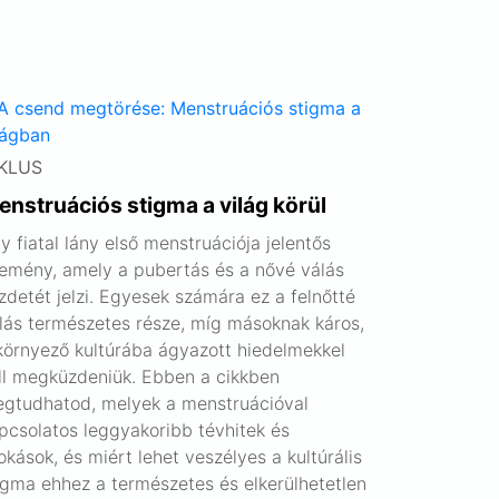
KLUS
nstruációs stigma a világ körül
y fiatal lány első menstruációja jelentős
emény, amely a pubertás és a nővé válás
zdetét jelzi. Egyesek számára ez a felnőtté
lás természetes része, míg másoknak káros,
környező kultúrába ágyazott hiedelmekkel
ll megküzdeniük. Ebben a cikkben
gtudhatod, melyek a menstruációval
pcsolatos leggyakoribb tévhitek és
okások, és miért lehet veszélyes a kultúrális
igma ehhez a természetes és elkerülhetetlen