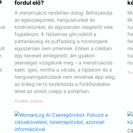
a
fordul elő?
ké
A menstruáció rendetlen dolog. Befolyásolja
Mi
az egészségünket, hangulatunkat és
Mi
val
közérzetünket, és egyszerűen idegesítő vele
tu
foglalkozni. A fájdalmas görcsöktől a
fo
pattanásokig és puffadásig a hormonjaink
fe
iót
egyszerűen nem pihennek. Ebben a cikkben
me
e.
egy keveset emlegetett, ám gyakori
tu
k
jelenséget vizsgálunk meg – a menstruációs
ho
l.
kakit. Igen, mintha a vérzés, a fájdalom és a
To
hangulatingadozások nem lennének épp elég,
az órákig tartó bezárkózás a fürdőszobába
lehet az utolsó csepp a pohárban.
Tovább olvasás
CI