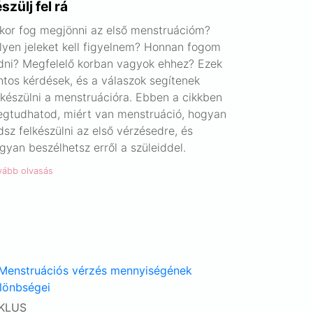
szülj fel rá
kor fog megjönni az első menstruációm?
lyen jeleket kell figyelnem? Honnan fogom
dni? Megfelelő korban vagyok ehhez? Ezek
ntos kérdések, és a válaszok segítenek
lkészülni a menstruációra. Ebben a cikkben
gtudhatod, miért van menstruáció, hogyan
dsz felkészülni az első vérzésedre, és
gyan beszélhetsz erről a szüleiddel.
vább olvasás
KLUS