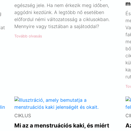
m
egészség jele. Ha nem érkezik meg időben,
aggódni kezdünk. A legtöbb nő esetében
g
És
előfordul némi változatosság a ciklusokban.
me
Mennyire vagy tisztában a sajátoddal?
dat
Va
fa
Tovább olvasás
me
bő
ci
kü
ka
ru
To
CIKLUS
CI
Mi az a menstruációs kaki, és miért
A