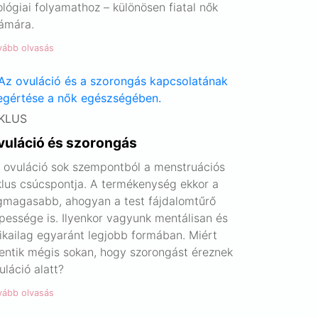
ológiai folyamathoz – különösen fiatal nők
ámára.
vább olvasás
KLUS
vuláció és szorongás
 ovuláció sok szempontból a menstruációs
klus csúcspontja. A termékenység ekkor a
gmagasabb, ahogyan a test fájdalomtűrő
pessége is. Ilyenkor vagyunk mentálisan és
zikailag egyaránt legjobb formában. Miért
lentik mégis sokan, hogy szorongást éreznek
uláció alatt?
vább olvasás