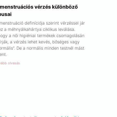
 menstruációs vérzés különböző
pusai
menstruáció definíciója szerint vérzéssel jár
ez a méhnyálkahártya ciklikus leválása.
ogy a női higiéniai termékek csomagolásán
 írják, a vérzés lehet kevés, bőséges vagy
ormális”. De a normális minden testnél mást
lent.
vább olvasás