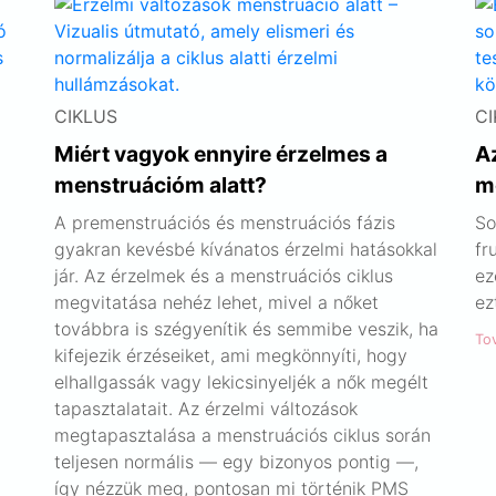
CIKLUS
CI
Miért vagyok ennyire érzelmes a
A
menstruációm alatt?
m
A premenstruációs és menstruációs fázis
So
gyakran kevésbé kívánatos érzelmi hatásokkal
fr
jár. Az érzelmek és a menstruációs ciklus
ez
megvitatása nehéz lehet, mivel a nőket
ez
továbbra is szégyenítik és semmibe veszik, ha
To
kifejezik érzéseiket, ami megkönnyíti, hogy
elhallgassák vagy lekicsinyeljék a nők megélt
tapasztalatait. Az érzelmi változások
megtapasztalása a menstruációs ciklus során
teljesen normális — egy bizonyos pontig —,
így nézzük meg, pontosan mi történik PMS