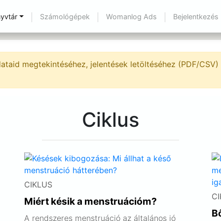
yvtár
Számológépek
Womanlog Ads
Bejelentkezés
ataid megtekintéséhez, jelentések letöltéséhez (PDF/CSV) 
Ciklus
CIKLUS
CI
Miért késik a menstruációm?
Bő
A rendszeres menstruáció az általános jó