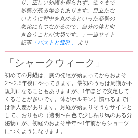
り、正しい知識を得られず、後々まで
影響が残る場合もあります。目立たな
いように背中を丸めるといった姿勢の
悪化にもつながるので、自分の体と向
き合うことが大切です。」—当サイト
記事
「バストと授乳」
より
「シャークウィーク」
初めての
月経
は、胸の発達が始まってからおよそ
2〜2.5年後にやってきます。最初のうちは周期が不
規則になることもありますが、1年ほどで安定して
くることが多いです。体がホルモンに慣れるまでに
は個人差があります。月経が始まりそうなサインと
して、おりもの（透明〜白色で少し粘り気のある分
泌物）が、初経のおよそ半年〜1年前からショーツ
につくようになります。