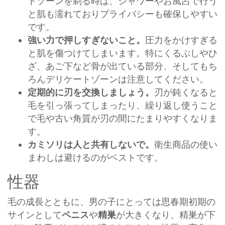
トゾーンを剃る時は、シャワーやお風呂で行う
と肌も濡れておりプライバシーも確保しやすい
です。
強い力で押しすぎないこと。
圧力をかけすぎる
と肌を傷つけてしまいます。特にくるぶしやひ
ざ、あご下など骨が出ている部分、そしてもち
ろんデリケートゾーンは注意してください。
定期的に刃を交換しましょう。
刃が鈍くなると
毛を引っ張ってしまったり、繰り返し使うこと
で毛や古い角質が刃の間にたまりやすくなりま
す。
カミソリは人と共有しないで。
衛生商品の使い
まわしは避けるのがベストです。
性器
毛の成長とともに、男の子にとっては思春期初期の
サインとして
ペニス
や
精巣
が大きくなり、精巣が下