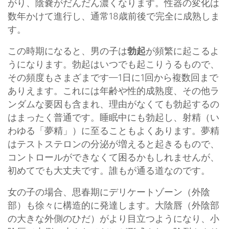
がり、陰嚢がだんだん濃くなります。性器の変化は
数年かけて進行し、通常18歳前後で完全に成熟しま
す。
この時期になると、男の子は
勃起
が頻繁に起こるよ
うになります。勃起はいつでも起こりうるもので、
その頻度もさまざまです—1日に1回から複数回まで
ありえます。これには年齢や性的成熟度、その他ラ
ンダムな要因も含まれ、理由がなくても勃起するの
はまったく普通です。睡眠中にも勃起し、射精（い
わゆる「夢精」）に至ることもよくあります。夢精
はテストステロンの分泌が増えると起きるもので、
コントロールができなくて困るかもしれませんが、
初めてでも大丈夫です。誰もが通る道なのです。
女の子の場合、思春期にデリケートゾーン（外陰
部）も徐々に構造的に発達します。大陰唇（外陰部
の大きな外側のひだ）がより目立つようになり、小