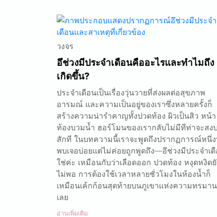
วงจร
อึช่วงมีประจำเดือนคืออะไรและทำไมถึง
เกิดขึ้น?
ประจำเดือนเป็นเรื่องวุ่นวายที่ส่งผลต่อสุขภาพ
อารมณ์ และความเป็นอยู่ของเราซึ่งหลายครั้งก็
สร้างความน่ารำคาญทั้งปวดท้อง ผิวเป็นสิว หน้า
ท้องบวมน้ำ ฮอร์โมนของเรากลับไม่มีทีท่าจะสง
สักที ในบทความนี้เราจะพูดถึงปรากฏการณ์หนึ่งท
พบเจอบ่อยแต่ไม่ค่อยถูกพูดถึง—อึช่วงมีประจำเด
ใช่ค่ะ เหมือนกับว่าเลือดออก ปวดท้อง หงุดหงิดยั
ไม่พอ การต้องใช้เวลาหลายชั่วโมงในห้องน้ำก็
เหมือนเค้กก้อนสุดท้ายบนภูเขาแห่งความทรมานน
เลย
อ่านเพิ่มเติม