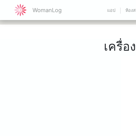
WomanLog
แอป
ห้องส
เครื่