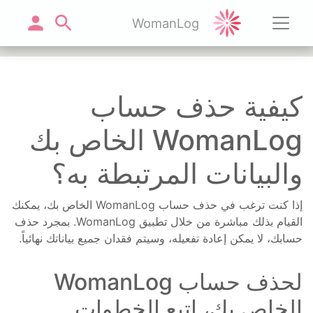
WomanLog
كيفية حذف حساب
WomanLog الخاص بك
والبيانات المرتبطة به؟
إذا كنت ترغب في حذف حساب WomanLog الخاص بك، يمكنك
القيام بذلك مباشرة من خلال تطبيق WomanLog. بمجرد حذف
حسابك، لا يمكن إعادة تفعيله، وسيتم فقدان جميع بياناتك نهائياً.
لحذف حساب WomanLog
الخاص بك، اتبع الخطوات