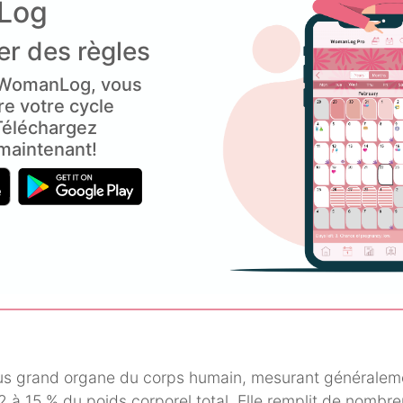
Log
er des règles
i WomanLog, vous
re votre cycle
Téléchargez
aintenant!
lus grand organe du corps humain, mesurant généraleme
2 à 15 % du poids corporel total. Elle remplit de nombre