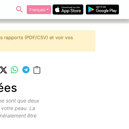
Français
s rapports (PDF/CSV) et voir vos
ées
n ne sont que deux
 votre peau. La
énéralement être