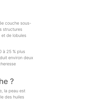
elée couche sous-
s structures
 et de lobules
0 à 25 % plus
duit environ deux
écheresse
he ?
, la peau est
le des huiles