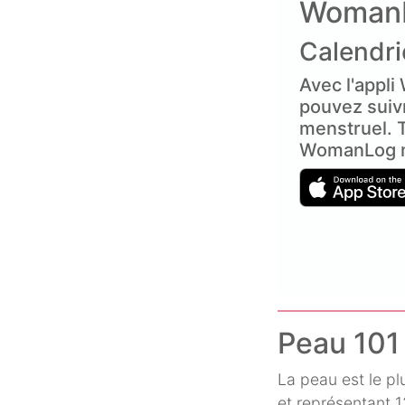
Woman
Calendri
Avec l'appl
pouvez suiv
menstruel. 
WomanLog m
Peau 101
La peau est le p
et représentant 1