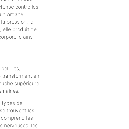
éfense contre les
t un organe
la pression, la
; elle produit de
corporelle ainsi
cellules,
e transforment en
ouche supérieure
semaines.
x types de
se trouvent les
 comprend les
ns nerveuses, les