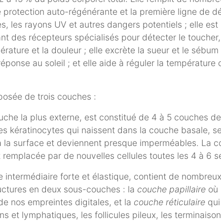
e protection auto-régénérante et la première ligne de d
ies, les rayons UV et autres dangers potentiels ; elle es
nt des récepteurs spécialisés pour détecter le toucher, 
érature et la douleur ; elle excrète la sueur et le sébum 
éponse au soleil ; et elle aide à réguler la température 
osée de trois couches :
ouche la plus externe, est constitué de 4 à 5 couches de 
es kératinocytes qui naissent dans la couche basale, s
à la surface et deviennent presque imperméables. La c
 remplacée par de nouvelles cellules toutes les 4 à 6 
e intermédiaire forte et élastique, contient de nombreu
ructures en deux sous-couches : la
couche papillaire
où 
de nos empreintes digitales, et la
couche réticulaire
qui
s et lymphatiques, les follicules pileux, les terminaiso