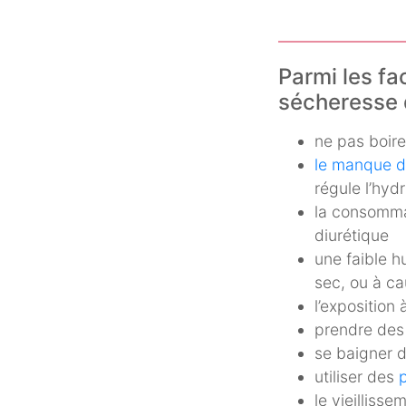
Parmi les fa
sécheresse d
ne pas boire
le manque d
régule l’hyd
la consomma
diurétique
une faible hu
sec, ou à cau
l’exposition
prendre des
se baigner d
utiliser des
le vieillisse