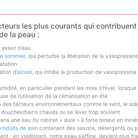
cteurs les plus courants qui contribuent 
e la peau :
 assez d’eau
e sommeil
, qui perturbe la libération de la vasopressin
ratation
tion d’
alcool
, qui inhibe la production de vasopressin
midité, en particulier pendant les mois d’hiver, lorsque l’
se de l’utilisation de la climatisation en été
 à des facteurs environnementaux comme le vent, le solei
 douches/bains chauds ou se laver trop souvent
ans une eau du robinet « dure » à forte teneur en miné
produits de soin
contenant des savons, détergents ou p
ment : en vieillissant, notre peau s’affine, devient plus fr