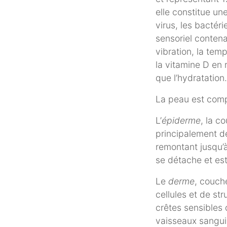
elle constitue un
virus, les bactér
sensoriel contena
vibration, la temp
la vitamine D en r
que l’hydratation.
La peau est comp
L’
épiderme
, la c
principalement d
remontant jusqu’
se détache et est
Le
derme
, couch
cellules et de st
crêtes sensibles 
vaisseaux sanguin