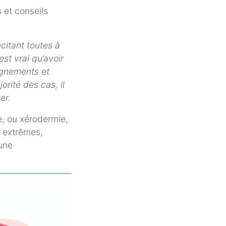
ncitant toutes à
est vrai qu’avoir
ignements et
orité des cas, il
er.
, ou xérodermie,
s extrêmes,
une