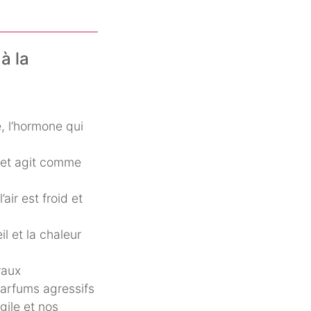
à la
e, l’hormone qui
e et agit comme
air est froid et
l et la chaleur
raux
arfums agressifs
agile et nos