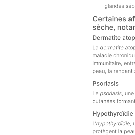
glandes séb
Certaines
a
sèche, nota
Dermatite ato
La
dermatite ato
maladie chroniqu
immunitaire, entra
peau, la rendant 
Psoriasis
Le
psoriasis
, une
cutanées formant
Hypothyroïdie
L’
hypothyroïdie
, 
protègent la peau