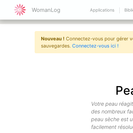
WomanLog
Applications
Bibl
Nouveau !
Connectez-vous pour gérer vo
sauvegardes.
Connectez-vous ici !
Pe
Votre peau réagit
des nombreux fact
peau sèche est u
facilement résolu