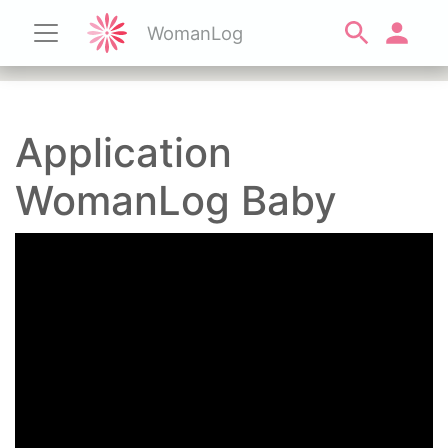
WomanLog
Application
WomanLog Baby