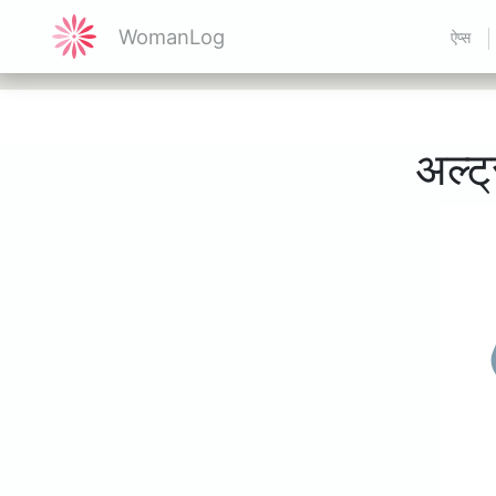
WomanLog
ऐप्स
अल्ट