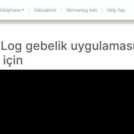
Kütüphane
Calculators
Womanlog Ads
Giriş Yap
og gebelik uygulaması
 için