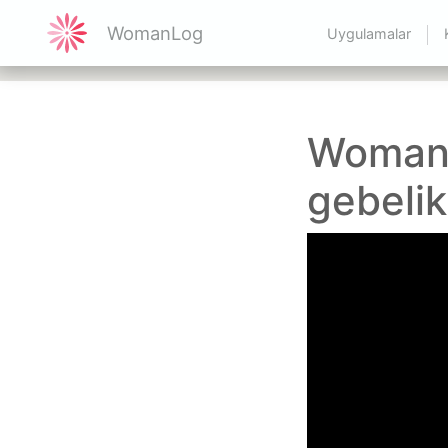
WomanLog
Uygulamalar
WomanL
gebelik