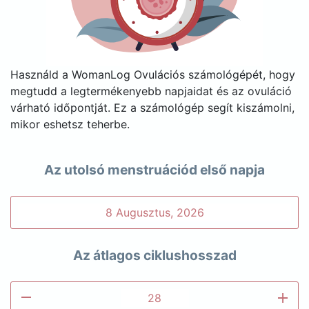
Használd a WomanLog Ovulációs számológépét, hogy
megtudd a legtermékenyebb napjaidat és az ovuláció
várható időpontját. Ez a számológép segít kiszámolni,
mikor eshetsz teherbe.
Az utolsó menstruációd első napja
Az átlagos ciklushosszad
remove
add