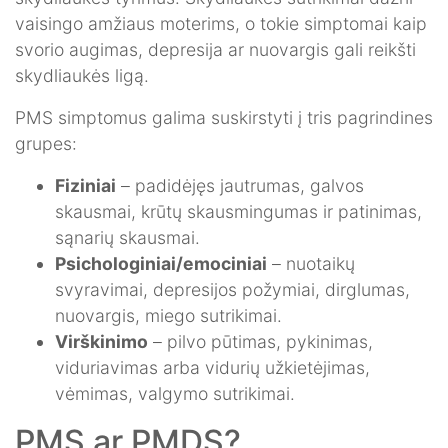
vaisingo amžiaus moterims, o tokie simptomai kaip
svorio augimas, depresija ar nuovargis gali reikšti
skydliaukės ligą.
PMS simptomus galima suskirstyti į tris pagrindines
grupes:
Fiziniai
– padidėjęs jautrumas, galvos
skausmai, krūtų skausmingumas ir patinimas,
sąnarių skausmai.
Psichologiniai/emociniai
– nuotaikų
svyravimai, depresijos požymiai, dirglumas,
nuovargis, miego sutrikimai.
Virškinimo
– pilvo pūtimas, pykinimas,
viduriavimas arba vidurių užkietėjimas,
vėmimas, valgymo sutrikimai.
PMS ar PMDS?