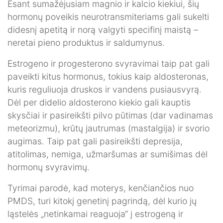
Esant sumažėjusiam magnio ir kalcio kiekiui, šių
hormonų poveikis neurotransmiteriams gali sukelti
didesnį apetitą ir norą valgyti specifinį maistą –
neretai pieno produktus ir saldumynus.
Estrogeno ir progesterono svyravimai taip pat gali
paveikti kitus hormonus, tokius kaip aldosteronas,
kuris reguliuoja druskos ir vandens pusiausvyrą.
Dėl per didelio aldosterono kiekio gali kauptis
skysčiai ir pasireikšti pilvo pūtimas (dar vadinamas
meteorizmu), krūtų jautrumas (mastalgija) ir svorio
augimas. Taip pat gali pasireikšti depresija,
atitolimas, nemiga, užmaršumas ar sumišimas dėl
hormonų svyravimų.
Tyrimai parodė, kad moterys, kenčiančios nuo
PMDS, turi kitokį genetinį pagrindą, dėl kurio jų
ląstelės „netinkamai reaguoja“ į estrogeną ir