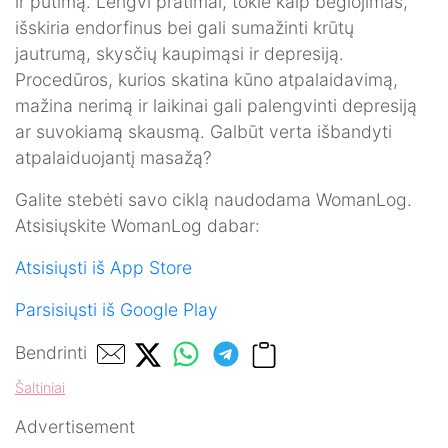
ir pūtimą. Lengvi pratimai, tokie kaip bėgiojimas,
išskiria endorfinus bei gali sumažinti krūtų
jautrumą, skysčių kaupimąsi ir depresiją.
Procedūros, kurios skatina kūno atpalaidavimą,
mažina nerimą ir laikinai gali palengvinti depresiją
ar suvokiamą skausmą. Galbūt verta išbandyti
atpalaiduojantį masažą?
Galite stebėti savo ciklą naudodama WomanLog.
Atsisiųskite WomanLog dabar:
Atsisiųsti iš App Store
Parsisiųsti iš Google Play
Bendrinti
Šaltiniai
Advertisement