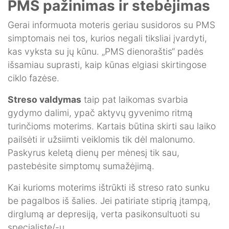
PMS pažinimas ir stebėjimas
Gerai informuota moteris geriau susidoros su PMS
simptomais nei tos, kurios negali tiksliai įvardyti,
kas vyksta su jų kūnu. „PMS dienoraštis“ padės
išsamiau suprasti, kaip kūnas elgiasi skirtingose
ciklo fazėse.
Streso valdymas
taip pat laikomas svarbia
gydymo dalimi, ypač aktyvų gyvenimo ritmą
turinčioms moterims. Kartais būtina skirti sau laiko
pailsėti ir užsiimti veiklomis tik dėl malonumo.
Paskyrus keletą dienų per mėnesį tik sau,
pastebėsite simptomų sumažėjimą.
Kai kurioms moterims ištrūkti iš streso rato sunku
be pagalbos iš šalies. Jei patiriate stiprią įtampą,
dirglumą ar depresiją, verta pasikonsultuoti su
specialiste/-u.