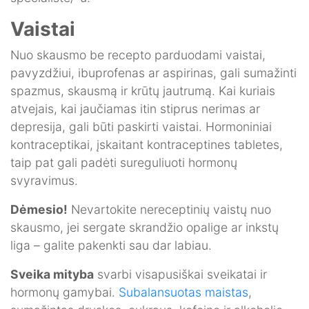
Vaistai
Nuo skausmo be recepto parduodami vaistai,
pavyzdžiui, ibuprofenas ar aspirinas, gali sumažinti
spazmus, skausmą ir krūtų jautrumą. Kai kuriais
atvejais, kai jaučiamas itin stiprus nerimas ar
depresija, gali būti paskirti vaistai. Hormoniniai
kontraceptikai, įskaitant kontraceptines tabletes,
taip pat gali padėti sureguliuoti hormonų
svyravimus.
Dėmesio!
Nevartokite nereceptinių vaistų nuo
skausmo, jei sergate skrandžio opalige ar inkstų
liga – galite pakenkti sau dar labiau.
Sveika mityba
svarbi visapusiškai sveikatai ir
hormonų gamybai.
Subalansuotas maistas
,