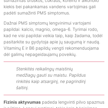
sumažintas druskos, cukraus, kofeino ir alkoholio
kiekis bei pakankamas vandens vartojimas gali
padėti sumažinti PMS simptomus.
Dažnai PMS simptomų lengvinimui vartojami
papildai: kalcio, magnio, omega-6. Tyrimai rodo,
kad ne visi papildai veikia taip, kaip žadama, todėl
pasitarkite su gydytoja apie jų saugumą ir naudą.
Vitaminų E ir B6 papildų vengti rekomenduojama
dėl galimų nepageidaujamų poveikių.
Stenkitės reikalingų maistinių
medžiagų gauti su maistu. Papildus
rinkitės kaip atsarginį, ne pagrindinį
šaltinį.
Fizinis aktyvumas
padeda lengvinti pilvo spazmus