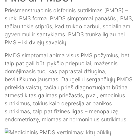
Priešmenstruacinis disforinis sutrikimas (PMDS) –
sunki PMS forma. PMDS simptomai panašūs į PMS,
tačiau tokie stiprūs, kad trukdo darbui, socialiniam
gyvenimui ir santykiams. PMDS trunka ilgiau nei
PMS – iki dviejų savaičių.
PMDS simptomai apima visus PMS požymius, bet
taip pat gali būti pykčio priepuoliai, mažesnis
domėjimasis tuo, kas paprastai džiugina,
beviltiškumo jausmas. Daugeliui sergančiųjų PMDS
prireikia vaistų, tačiau prieš diagnozuojant būtina
atmesti kitas galimas priežastis, pvz., emocinius
sutrikimus, tokius kaip depresija ar panikos
sutrikimas, taip pat fizines ligas – menopauzę,
endometriozę, miomas ar hormoninius sutrikimus.