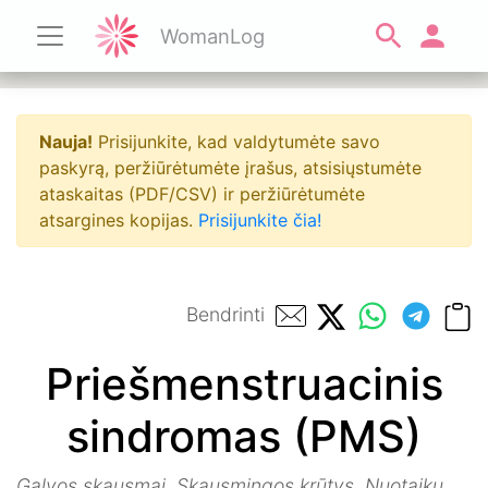
WomanLog
Nauja!
Prisijunkite, kad valdytumėte savo
paskyrą, peržiūrėtumėte įrašus, atsisiųstumėte
ataskaitas (PDF/CSV) ir peržiūrėtumėte
atsargines kopijas.
Prisijunkite čia!
Bendrinti
Priešmenstruacinis
sindromas (PMS)
Galvos skausmai. Skausmingos krūtys. Nuotaikų