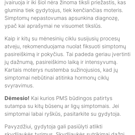
įvairuoja ir iki šiol nėra žinoma tiksli priežastis, kas
glumina tiek gydytojus, tiek kenčiančias moteris.
Simptomų nepastovumas apsunkina diagnozę,
ypač kai aprašymai ne visuomet tikslūs.
Kaip ir kitų su mėnesinių ciklu susijusių procesų
atveju, rekomenduojama nuolat fiksuoti simptomų
pasireiškimą ir pokyčius. Tai padeda geriau įvertinti
jų dažnumą, pasireiškimo laiką ir intensyvumą.
Kartais moterys nustemba sužinojusios, kad jų
simptomai nebūtinai atitinka hormonų ciklų
svyravimus.
Dėmesio!
Kai kurios PMS būdingos patirtys
sutampa su kitų būsenų ar ligų simptomais. Jei
simptomai labai ryškūs, pasitarkite su gydytoja.
Pavyzdžiui, gydytoja gali pasiūlyti atlikti
skydliaukės tyrimus. Skydliaukės sutrikimai dažni