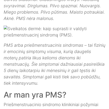
svyravimai. Dirglumas. Pilvo spazmai. Nuovargis.
Miego problemos. Pilvo pūtimas. Maisto potraukiai.
Aknė. PMS nėra malonus.
PMS arba priešmenstruacinis sindromas – tai fizinių
ir emocinių simptomų visuma, kurią daugelis
moterų patiria likus kelioms dienoms iki
menstruacijų. Šie simptomai dažniausiai pasireiškia
5 dienų laikotarpiu iki mėnesinių ir gali tęstis iki
savaitės. Simptomai gali kisti tiek savo pobūdžiu,
tiek intensyvumu.
Ar man yra PMS?
Priešmenstruacinio sindromo klinikiniai požymiai