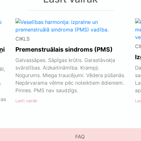
CIKLS
CI
ņi
Premenstruālais sindroms (PMS)
I
Galvassāpes. Sāpīgas krūtis. Garastāvokļa
svārstības. Aizkaitināmība. Krampji.
Da
ēl,
Nogurums. Miega traucējumi. Vēdera pūšanās.
sa
Nepārvarama vēlme pēc noteiktiem ēdieniem.
La
.
Pinnes. PMS nav saudzīgs.
ap
tas
Lasīt vairāk
Las
FAQ