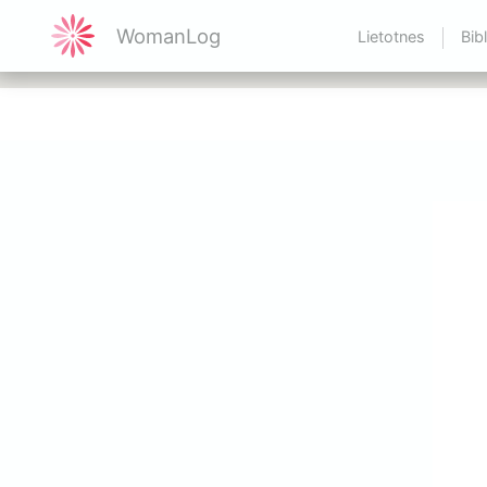
WomanLog
Lietotnes
Bib