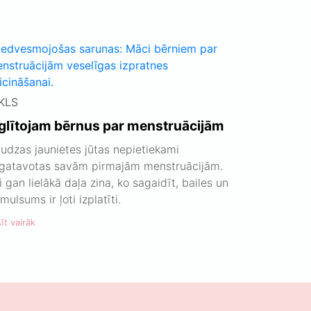
KLS
zglītojam bērnus par menstruācijām
udzas jaunietes jūtas nepietiekami
gatavotas savām pirmajām menstruācijām.
i gan lielākā daļa zina, ko sagaidīt, bailes un
mulsums ir ļoti izplatīti.
īt vairāk