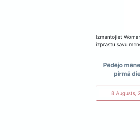
Izmantojiet Woman
izprastu savu mens
Pēdējo mēne
pirmā di