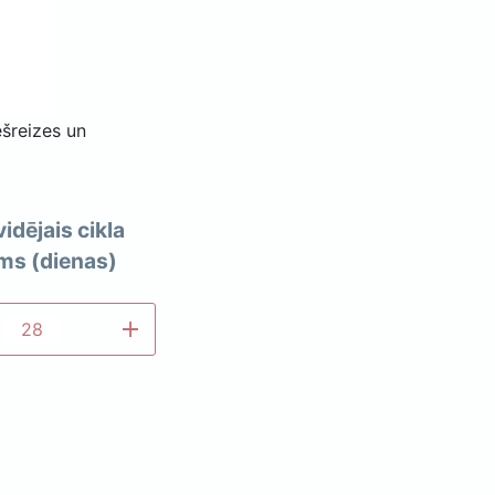
šreizes un
idējais cikla
ms (dienas)
add