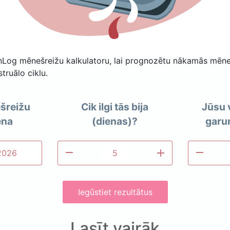
Log mēnešreižu kalkulatoru, lai prognozētu nākamās mēne
truālo ciklu.
šreižu
Cik ilgi tās bija
Jūsu v
ena
(dienas)?
garu
remove
add
remove
Iegūstiet rezultātus
Lasīt vairāk