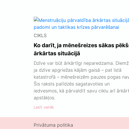
CIKLS
Ko darīt, ja mēnešreizes sākas pēkš
ārkārtas situācijā
Dzīve var būt ārkārtīgi neparedzama. Diemž
ja dzīve apgriežas kājām gaisā – pat īstā
katastrofā – mēnešreizēm pauzes pogas nav
Šis raksts palīdzēs sagatavoties un
iedvesmos, kā pārvaldīt savu ciklu arī ārkār
apstākļos.
Lasīt vairāk
Privātuma politika