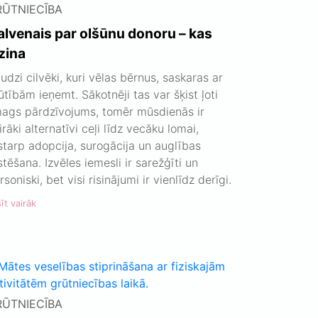
RŪTNIECĪBA
alvenais par olšūnu donoru – kas
zina
udzi cilvēki, kuri vēlas bērnus, saskaras ar
ūtībām ieņemt. Sākotnēji tas var šķist ļoti
ags pārdzīvojums, tomēr mūsdienās ir
irāki alternatīvi ceļi līdz vecāku lomai,
starp adopcija, surogācija un auglības
stēšana. Izvēles iemesli ir sarežģīti un
rsoniski, bet visi risinājumi ir vienlīdz derīgi.
īt vairāk
RŪTNIECĪBA