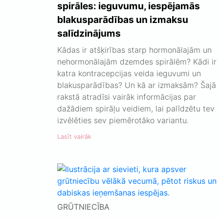
spirāles: ieguvumu, iespējamās
blakusparādības un izmaksu
salīdzinājums
Kādas ir atšķirības starp hormonālajām un
nehormonālajām dzemdes spirālēm? Kādi ir
katra kontracepcijas veida ieguvumi un
blakusparādības? Un kā ar izmaksām? Šajā
rakstā atradīsi vairāk informācijas par
dažādiem spirāļu veidiem, lai palīdzētu tev
izvēlēties sev piemērotāko variantu.
Lasīt vairāk
GRŪTNIECĪBA