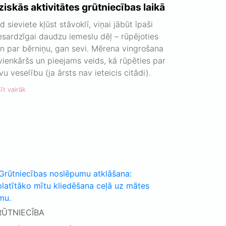
ziskās aktivitātes grūtniecības laikā
d sieviete kļūst stāvoklī, viņai jābūt īpaši
esardzīgai daudzu iemeslu dēļ – rūpējoties
n par bērniņu, gan sevi. Mērena vingrošana
 vienkāršs un pieejams veids, kā rūpēties par
vu veselību (ja ārsts nav ieteicis citādi).
īt vairāk
RŪTNIECĪBA