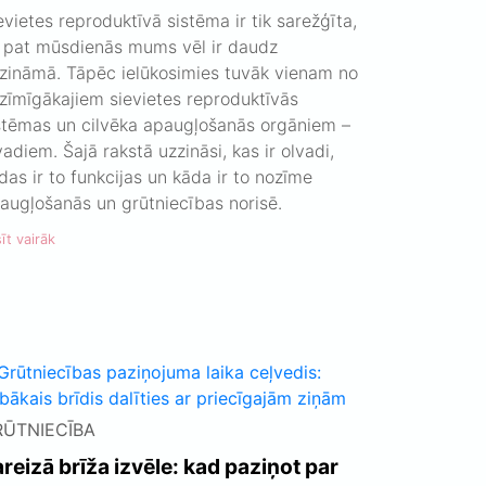
evietes reproduktīvā sistēma ir tik sarežģīta,
 pat mūsdienās mums vēl ir daudz
zināmā. Tāpēc ielūkosimies tuvāk vienam no
zīmīgākajiem sievietes reproduktīvās
stēmas un cilvēka apaugļošanās orgāniem –
vadiem. Šajā rakstā uzzināsi, kas ir olvadi,
das ir to funkcijas un kāda ir to nozīme
augļošanās un grūtniecības norisē.
īt vairāk
RŪTNIECĪBA
reizā brīža izvēle: kad paziņot par