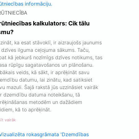
RŪTNIECĪBA
ūtniecības kalkulators: Cik tālu
smu?
zināt, ka esat stāvoklī, ir aizraujošs jaunums
 dzīves ilguma ceļojuma sākums. Taču,
pat kā jebkurš nozīmīgs dzīves notikums, tas
asa rūpīgu sagatavošanos un plānošanu.
bākais veids, kā sākt, ir aprēķināt savu
emdību datumu, lai zinātu, kad satiksiet
vu mazuli. Šajā rakstā jūs uzzināsiet vairāk
r dzemdību datuma noteikšanu, tā
rēķināšanas metodēm un dažādiem
idiem, kā to aprēķināt.
īt vairāk