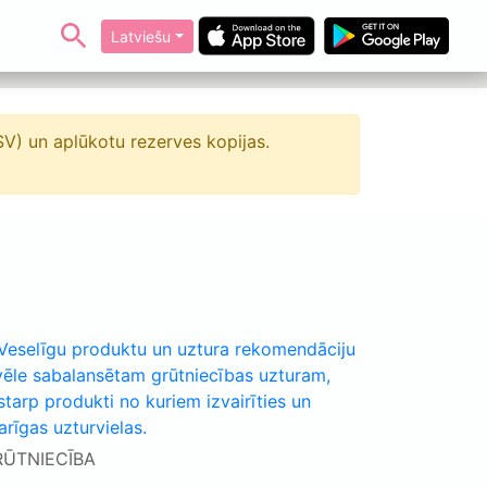
Latviešu
CSV) un aplūkotu rezerves kopijas.
RŪTNIECĪBA