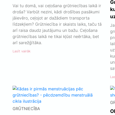
Gr
Vai tu domā, vai ceļošana grūtniecības laikā ir
ku
droša? Varbūt nezini, kādi drošības pasākumi
uz
jāievēro, ceļojot ar dažādiem transporta
līdzekļiem? Grūtniecība ir skaists laiks, taču tā
Ja
arī raisa daudz jautājumu un bažu. Ceļošana
gr
grūtniecības laikā ne tikai kļūst neērtāka, bet
pr
arī sarežģītāka.
la
uz
Lasīt vairāk
ku
un
sa
Las
G
GRŪTNIECĪBA
Ol