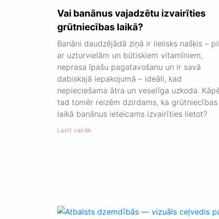
Vai banānus vajadzētu izvairīties
grūtniecības laikā?
Banāni daudzējādā ziņā ir lielisks našķis – pi
ar uzturvielām un būtiskiem vitamīniem,
neprasa īpašu pagatavošanu un ir savā
dabiskajā iepakojumā – ideāli, kad
nepieciešama ātra un veselīga uzkoda. Kāp
tad tomēr reizēm dzirdams, ka grūtniecības
laikā banānus ieteicams izvairīties lietot?
Lasīt vairāk