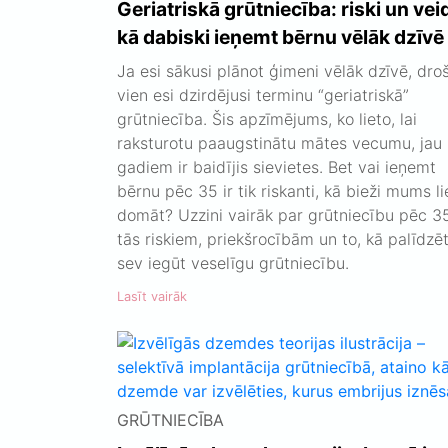
Geriatriskā grūtniecība: riski un veid
kā dabiski ieņemt bērnu vēlāk dzīvē
Ja esi sākusi plānot ģimeni vēlāk dzīvē, droš
vien esi dzirdējusi terminu “geriatriskā”
grūtniecība. Šis apzīmējums, ko lieto, lai
raksturotu paaugstinātu mātes vecumu, jau
gadiem ir baidījis sievietes. Bet vai ieņemt
bērnu pēc 35 ir tik riskanti, kā bieži mums li
domāt? Uzzini vairāk par grūtniecību pēc 3
tās riskiem, priekšrocībām un to, kā palīdzē
sev iegūt veselīgu grūtniecību.
Lasīt vairāk
GRŪTNIECĪBA