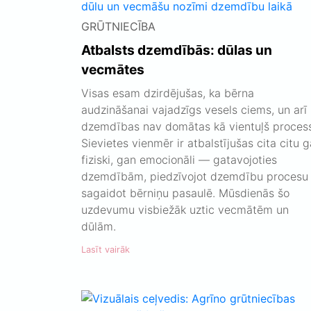
GRŪTNIECĪBA
Atbalsts dzemdībās: dūlas un
vecmātes
Visas esam dzirdējušas, ka bērna
audzināšanai vajadzīgs vesels ciems, un arī
dzemdības nav domātas kā vientuļš process
Sievietes vienmēr ir atbalstījušas cita citu 
fiziski, gan emocionāli — gatavojoties
dzemdībām, piedzīvojot dzemdību procesu
sagaidot bērniņu pasaulē. Mūsdienās šo
uzdevumu visbiežāk uztic vecmātēm un
dūlām.
Lasīt vairāk