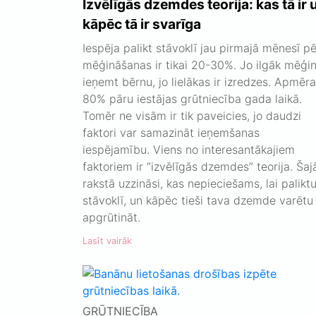
Izvēlīgās dzemdes teorija: kas tā ir 
kāpēc tā ir svarīga
Iespēja palikt stāvoklī jau pirmajā mēnesī p
mēģināšanas ir tikai 20-30%. Jo ilgāk mēģi
ieņemt bērnu, jo lielākas ir izredzes. Apmēr
80% pāru iestājas grūtniecība gada laikā.
Tomēr ne visām ir tik paveicies, jo daudzi
faktori var samazināt ieņemšanas
iespējamību. Viens no interesantākajiem
faktoriem ir “izvēlīgās dzemdes” teorija. Šaj
rakstā uzzināsi, kas nepieciešams, lai palikt
stāvoklī, un kāpēc tieši tava dzemde varētu
apgrūtināt.
Lasīt vairāk
GRŪTNIECĪBA