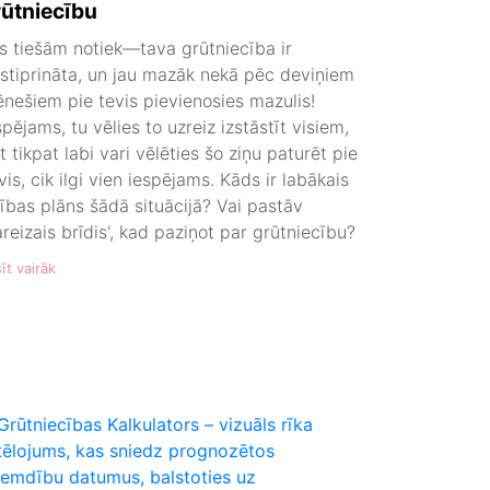
rūtniecību
s tiešām notiek—tava grūtniecība ir
stiprināta, un jau mazāk nekā pēc deviņiem
nešiem pie tevis pievienosies mazulis!
spējams, tu vēlies to uzreiz izstāstīt visiem,
t tikpat labi vari vēlēties šo ziņu paturēt pie
vis, cik ilgi vien iespējams. Kāds ir labākais
cības plāns šādā situācijā? Vai pastāv
areizais brīdis', kad paziņot par grūtniecību?
īt vairāk