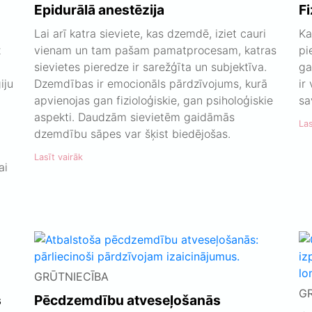
Epidurālā anestēzija
Fi
Lai arī katra sieviete, kas dzemdē, iziet cauri
Ka
z
vienam un tam pašam pamatprocesam, katras
pi
sievietes pieredze ir sarežģīta un subjektīva.
ga
iju
Dzemdības ir emocionāls pārdzīvojums, kurā
ir
apvienojas gan fizioloģiskie, gan psiholoģiskie
sa
aspekti. Daudzām sievietēm gaidāmās
Las
dzemdību sāpes var šķist biedējošas.
Lasīt vairāk
ai
GRŪTNIECĪBA
G
s
Pēcdzemdību atveseļošanās