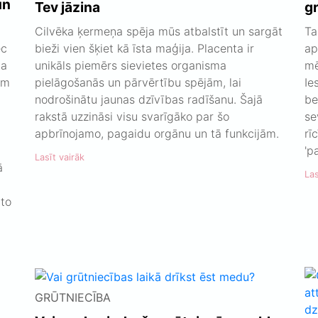
un
Tev jāzina
g
Cilvēka ķermeņa spēja mūs atbalstīt un sargāt
Ta
ēc
bieži vien šķiet kā īsta maģija. Placenta ir
ap
na
unikāls piemērs sievietes organisma
mē
am
pielāgošanās un pārvērtību spējām, lai
Ie
nodrošinātu jaunas dzīvības radīšanu. Šajā
be
rakstā uzzināsi visu svarīgāko par šo
se
apbrīnojamo, pagaidu orgānu un tā funkcijām.
rī
'p
Lasīt vairāk
ā
Las
u
 to
GRŪTNIECĪBA