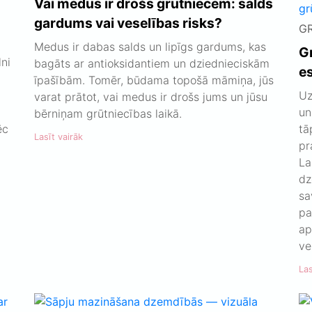
Vai medus ir drošs grūtniecēm: salds
gardums vai veselības risks?
G
Medus ir dabas salds un lipīgs gardums, kas
Gr
lni
bagāts ar antioksidantiem un dziednieciskām
e
īpašībām. Tomēr, būdama topošā māmiņa, jūs
Uz
varat prātot, vai medus ir drošs jums un jūsu
un
bērniņam grūtniecības laikā.
ēc
tā
Lasīt vairāk
pr
La
dz
sa
pa
ap
ve
Las