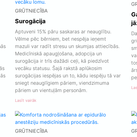
G
GRŪTNIECĪBA
G
Surogācija
jā
Aptuveni 15% pāru saskaras ar neauglību.
Da
Vēlme pēc bērniem, bet nespēja ieņemt
gr
nās
mazuli var radīt stresu un skumjas attiecībās.
sm
Medicīniskā apaugļošana, adopcija un
va
surogācija ir trīs dažādi ceļi, kā piedzīvot
to
nās
vecāku statusu. Šajā rakstā aplūkosim
ār
tās
surogācijas iespējas un to, kādu iespēju tā var
pe
sniegt neauglīgiem pāriem, viendzimuma
Las
pāriem un vientuļām personām.
Lasīt vairāk
GRŪTNIECĪBA
G