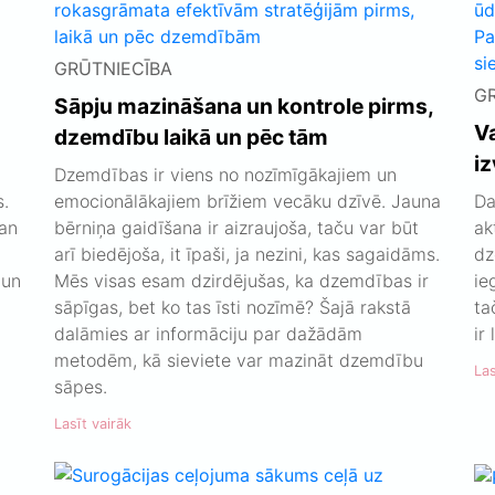
GRŪTNIECĪBA
G
Sāpju mazināšana un kontrole pirms,
V
dzemdību laikā un pēc tām
i
Dzemdības ir viens no nozīmīgākajiem un
.
emocionālākajiem brīžiem vecāku dzīvē. Jauna
Da
gan
bērniņa gaidīšana ir aizraujoša, taču var būt
ak
arī biedējoša, it īpaši, ja nezini, kas sagaidāms.
dz
 un
Mēs visas esam dzirdējušas, ka dzemdības ir
ie
sāpīgas, bet ko tas īsti nozīmē? Šajā rakstā
ta
dalāmies ar informāciju par dažādām
ir
metodēm, kā sieviete var mazināt dzemdību
Las
sāpes.
Lasīt vairāk