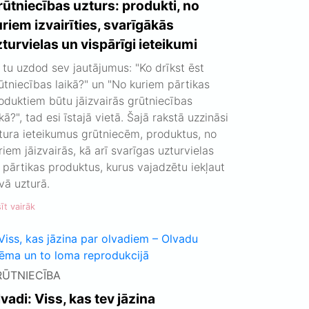
ūtniecības uzturs: produkti, no
riem izvairīties, svarīgākās
turvielas un vispārīgi ieteikumi
 tu uzdod sev jautājumus: "Ko drīkst ēst
ūtniecības laikā?" un "No kuriem pārtikas
oduktiem būtu jāizvairās grūtniecības
ikā?", tad esi īstajā vietā. Šajā rakstā uzzināsi
tura ieteikumus grūtniecēm, produktus, no
riem jāizvairās, kā arī svarīgas uzturvielas
 pārtikas produktus, kurus vajadzētu iekļaut
vā uzturā.
īt vairāk
RŪTNIECĪBA
vadi: Viss, kas tev jāzina