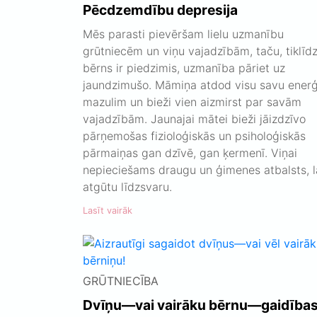
Pēcdzemdību depresija
Mēs parasti pievēršam lielu uzmanību
grūtniecēm un viņu vajadzībām, taču, tiklīd
bērns ir piedzimis, uzmanība pāriet uz
jaundzimušo. Māmiņa atdod visu savu enerģ
mazulim un bieži vien aizmirst par savām
vajadzībām. Jaunajai mātei bieži jāizdzīvo
pārņemošas fizioloģiskās un psiholoģiskās
pārmaiņas gan dzīvē, gan ķermenī. Viņai
nepieciešams draugu un ģimenes atbalsts, l
atgūtu līdzsvaru.
Lasīt vairāk
GRŪTNIECĪBA
Dvīņu—vai vairāku bērnu—gaidība