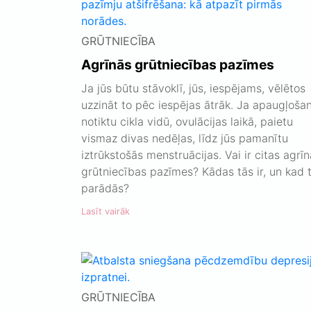
GRŪTNIECĪBA
Agrīnās grūtniecības pazīmes
Ja jūs būtu stāvoklī, jūs, iespējams, vēlētos
uzzināt to pēc iespējas ātrāk. Ja apaugļoša
notiktu cikla vidū, ovulācijas laikā, paietu
vismaz divas nedēļas, līdz jūs pamanītu
iztrūkstošās menstruācijas. Vai ir citas agrī
grūtniecības pazīmes? Kādas tās ir, un kad 
parādās?
Lasīt vairāk
GRŪTNIECĪBA