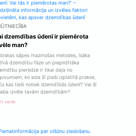
RŪTNIECĪBA
ai dzemdības ūdenī ir piemērota
zvēle man?
biskas sāpes mazinošas metodes, īsāka
tīvā dzemdību fāze un piepildītāka
emdību pieredze ir tikai daļa no
guvumiem, ko sola šī plaši izplatītā prakse,
ču kas tieši notiek dzemdībās ūdenī? Vai šī
 laba izvēle tavām dzemdībām?
īt vairāk