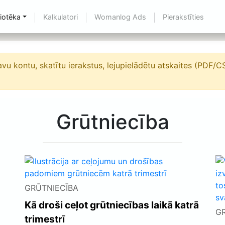
liotēka
Kalkulatori
Womanlog Ads
Pierakstīties
savu kontu, skatītu ierakstus, lejupielādētu atskaites (PDF/
Grūtniecība
GRŪTNIECĪBA
Kā droši ceļot grūtniecības laikā katrā
G
trimestrī