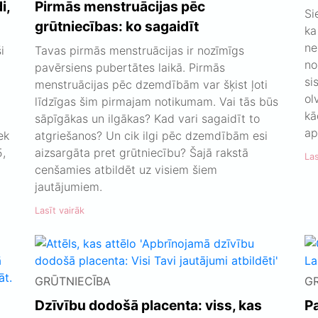
i,
Pirmās menstruācijas pēc
Si
grūtniecības: ko sagaidīt
ka
ne
i
Tavas pirmās menstruācijas ir nozīmīgs
no
pavērsiens pubertātes laikā. Pirmās
si
menstruācijas pēc dzemdībām var šķist ļoti
ol
līdzīgas šim pirmajam notikumam. Vai tās būs
kā
sāpīgākas un ilgākas? Kad vari sagaidīt to
ap
ek
atgriešanos? Un cik ilgi pēc dzemdībām esi
5,
aizsargāta pret grūtniecību? Šajā rakstā
Las
t
cenšamies atbildēt uz visiem šiem
jautājumiem.
Lasīt vairāk
GRŪTNIECĪBA
G
Dzīvību dodošā placenta: viss, kas
Pa