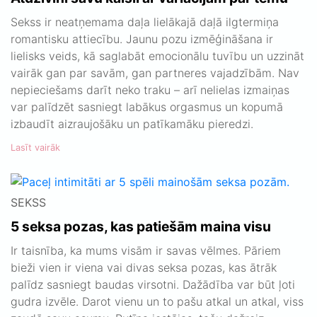
Sekss ir neatņemama daļa lielākajā daļā ilgtermiņa
romantisku attiecību. Jaunu pozu izmēģināšana ir
lielisks veids, kā saglabāt emocionālu tuvību un uzzināt
vairāk gan par savām, gan partneres vajadzībām. Nav
nepieciešams darīt neko traku – arī nelielas izmaiņas
var palīdzēt sasniegt labākus orgasmus un kopumā
izbaudīt aizraujošāku un patīkamāku pieredzi.
Lasīt vairāk
SEKSS
5 seksa pozas, kas patiešām maina visu
Ir taisnība, ka mums visām ir savas vēlmes. Pāriem
bieži vien ir viena vai divas seksa pozas, kas ātrāk
palīdz sasniegt baudas virsotni. Dažādība var būt ļoti
gudra izvēle. Darot vienu un to pašu atkal un atkal, viss