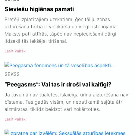
Sieviešu higiēnas pamati
Pretēji izplatītajiem uzskatiem, ģenitāliju zonas
uzturēšana tīrībā ir vienkārša un viegli īstenojama.
Maksts pati attīrās, tāpēc nav nepieciešami dārgi
līdzekļi tās iekšējai tīrīšanai.
Lasīt vairāk
SEKSS
“Peegasms”: Vai tas ir droši vai kaitīgi?
Ja tuvumā nav tualetes, īslaicīga urīna aizturēšana nav
bīstama. Tas gadās visām, un nepatīkamā sajūta ātri
aizmirstas, tiklīdz beidzot vari nokārtoties.
Lasīt vairāk