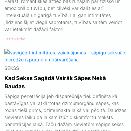
Parasti romantiskās attiecībās runājam par fizisko un
emocionālo tuvību, bet cilvēki var dalīties arī
intelektuālā un garīgā tuvībā. Lai gan intimitātes
jēdziens šķiet viegli saprotams, tuvības saitēm veidot
var ietekmēt dažādi faktori.
Lasīt vairāk
SEKSS
Kad Sekss Sagādā Vairāk Sāpes Nekā
Baudas
Sāpīga penetrācija jeb dispareūnija tiek definēta kā
pastāvīgas vai atkārtotas dzimumorgānu sāpes, kas
rodas tieši pirms, dzimumakta laikā vai pēc tā. Daudzas
sievietes laiku pa laikam izjūt diskomfortu maksts
penetrācijas laikā. Taču dažām sievietēm sāpīgs sekss