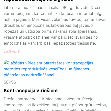
Interneta iepazīšanās īsti sākās 90. gadu vidū. Droši
varam pieņemt, ka romantiskā krāpšana internetā ilgi
nebija jāgaida. Mēs visas vēlamies tuvību, tomēr savas
drošības un emocionālās labklājības dēļ jāveido
robežas un uzticība pirms nākamā soļa speršanas.
Prasme atpazīt catfisher var palīdzēt izvairīties no
emocionālas vardarbības, iepazīstoties tiešsaistē.
Lasīt vairāk
SEKSS
Kontracepcija vīriešiem
Droša kontracepcija ir pieejama ikvienam. Pieeja
kontracepcijas līdzekļiem ļauj mums plānot grūtniecību,
pasargāt sevi no seksuāli transmisīvajām infekcijām