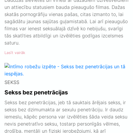
Daudzas sievietes un vīrieši ar dažādiem dzīvesveidiem
un attiecību statusiem bauda pieaugušo filmas. Dažas
skatās pornogrāfiju vienas pašas, citas izmanto to, lai
sagādātu jaunas sajūtas guļamistabā. Lai arī pieaugušo
filmas var ienest seksuālajā dzīvē ko nebijušu, svarīgi
tās skatīties atbildīgi un izvēlēties godīgas izcelsmes
saturu.
Lasīt vairāk
SEKSS
Sekss bez penetrācijas
Sekss bez penetrācijas, jeb tā sauktais ārējais sekss, ir
sekss bez dzimumakta ar sexulu penetrāciju. Ir daudz
iemeslu, kāpēc persona var izvēlēties šāda veida seksu
nevis penetratīvo seksu, tostarp personīgās vēlmes,
drošība, mentāli un fiziski ierobežojumi, kā arī