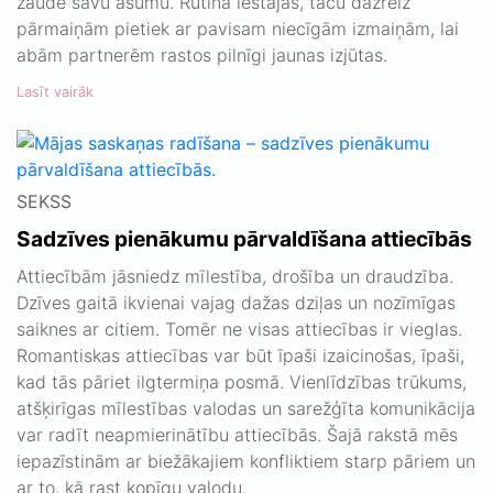
zaudē savu asumu. Rutīna iestājas, taču dažreiz
pārmaiņām pietiek ar pavisam niecīgām izmaiņām, lai
abām partnerēm rastos pilnīgi jaunas izjūtas.
Lasīt vairāk
SEKSS
Sadzīves pienākumu pārvaldīšana attiecībās
Attiecībām jāsniedz mīlestība, drošība un draudzība.
Dzīves gaitā ikvienai vajag dažas dziļas un nozīmīgas
saiknes ar citiem. Tomēr ne visas attiecības ir vieglas.
Romantiskas attiecības var būt īpaši izaicinošas, īpaši,
kad tās pāriet ilgtermiņa posmā. Vienlīdzības trūkums,
atšķirīgas mīlestības valodas un sarežģīta komunikācija
var radīt neapmierinātību attiecībās. Šajā rakstā mēs
iepazīstinām ar biežākajiem konfliktiem starp pāriem un
ar to, kā rast kopīgu valodu.