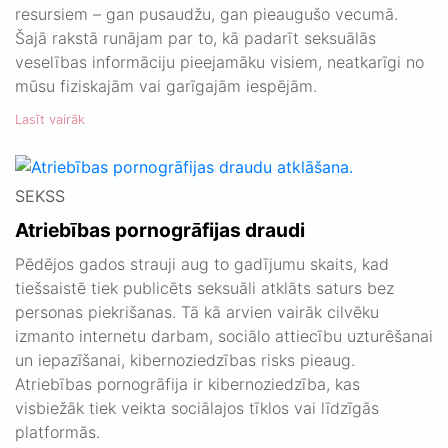
resursiem – gan pusaudžu, gan pieaugušo vecumā.
Šajā rakstā runājam par to, kā padarīt seksuālās
veselības informāciju pieejamāku visiem, neatkarīgi no
mūsu fiziskajām vai garīgajām iespējām.
Lasīt vairāk
SEKSS
Atriebības pornogrāfijas draudi
Pēdējos gados strauji aug to gadījumu skaits, kad
tiešsaistē tiek publicēts seksuāli atklāts saturs bez
personas piekrišanas. Tā kā arvien vairāk cilvēku
izmanto internetu darbam, sociālo attiecību uzturēšanai
un iepazīšanai, kibernoziedzības risks pieaug.
Atriebības pornogrāfija ir kibernoziedzība, kas
visbiežāk tiek veikta sociālajos tīklos vai līdzīgās
platformās.