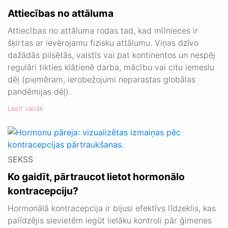
Attiecības no attāluma
Attiecības no attāluma rodas tad, kad mīlnieces ir
šķirtas ar ievērojamu fizisku attālumu. Viņas dzīvo
dažādās pilsētās, valstīs vai pat kontinentos un nespēj
regulāri tikties klātienē darba, mācību vai citu iemeslu
dēļ (piemēram, ierobežojumi neparastas globālas
pandēmijas dēļ).
Lasīt vairāk
SEKSS
Ko gaidīt, pārtraucot lietot hormonālo
kontracepciju?
Hormonālā kontracepcija ir bijusi efektīvs līdzeklis, kas
palīdzējis sievietēm iegūt lielāku kontroli pār ģimenes