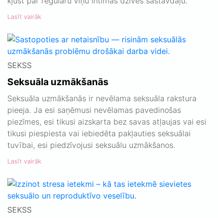
kļūst par regulāru viņu intīmās dzīves sastāvdaļu.
Lasīt vairāk
SEKSS
Seksuāla uzmākšanās
Seksuāla uzmākšanās ir nevēlama seksuāla rakstura
pieeja. Ja esi saņēmusi nevēlamas pavedinošas
piezīmes, esi tikusi aizskarta bez savas atļaujas vai esi
tikusi piespiesta vai iebiedēta pakļauties seksuālai
tuvībai, esi piedzīvojusi seksuālu uzmākšanos.
Lasīt vairāk
SEKSS