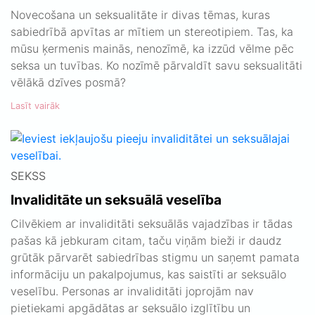
Novecošana un seksualitāte ir divas tēmas, kuras
sabiedrībā apvītas ar mītiem un stereotipiem. Tas, ka
mūsu ķermenis mainās, nenozīmē, ka izzūd vēlme pēc
seksa un tuvības. Ko nozīmē pārvaldīt savu seksualitāti
vēlākā dzīves posmā?
Lasīt vairāk
SEKSS
Invaliditāte un seksuālā veselība
Cilvēkiem ar invaliditāti seksuālās vajadzības ir tādas
pašas kā jebkuram citam, taču viņām bieži ir daudz
grūtāk pārvarēt sabiedrības stigmu un saņemt pamata
informāciju un pakalpojumus, kas saistīti ar seksuālo
veselību. Personas ar invaliditāti joprojām nav
pietiekami apgādātas ar seksuālo izglītību un