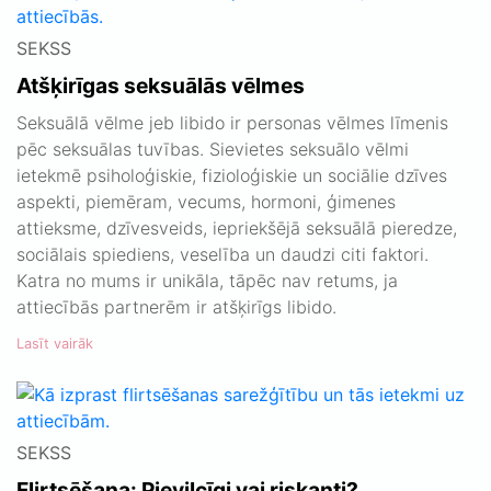
SEKSS
Atšķirīgas seksuālās vēlmes
Seksuālā vēlme jeb libido ir personas vēlmes līmenis
pēc seksuālas tuvības. Sievietes seksuālo vēlmi
ietekmē psiholoģiskie, fizioloģiskie un sociālie dzīves
aspekti, piemēram, vecums, hormoni, ģimenes
attieksme, dzīvesveids, iepriekšējā seksuālā pieredze,
sociālais spiediens, veselība un daudzi citi faktori.
Katra no mums ir unikāla, tāpēc nav retums, ja
attiecībās partnerēm ir atšķirīgs libido.
Lasīt vairāk
SEKSS
Flirtsēšana: Pievilcīgi vai riskanti?