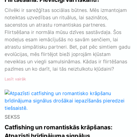
Cilvēki ir sarežģītas sociālas būtnes. Mēs izmantojam
noteiktas uzvedības un rituālus, lai sazinātos,
sacenstos un atrastu romantiskas partneres.
Flirtsēšana ir normāla mūsu dzīves sastāvdaļa. Šos
modeļus esam iemācījušās no savām senčiem, lai
atrastu simpātisku partneri. Bet, pat pēc simtiem gadu
evolūcijas, mēs flirtējot bieži joprojām kļūstam
neveiklas un viegli samulsināmas. Kādas ir flirtēšanas
pazīmes un ko darīt, lai tās neiztulkotu kļūdaini?
Lasīt vairāk
SEKSS
Catfishing un romantiskās krāpšanas:
Atpazīsti brīdinājuma signālus