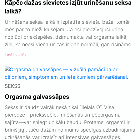
Kāpēc dažas sievietes izjūt urinēšanu seksa
laikā?
Urinēšana seksa laikā ir izplatīta sieviešu baža, tomēr
mēs par to bieži klusējam. Ja esi piedzīvojusi urīna
noplūdi priekšspēles, dzimumakta vai orgasma laikā,
zini, ka neesi viena un tas ir gan normāli, gan risināms.
Lasīt vairāk
SEKSS
Orgasma galvassāpes
Sekss ir daudz vairāk nekā tikai “lielais O”. Visa
pieredze—priekšspēle, mīlēšanās un pēcorgasma
sajūta—var sniegt unikālu baudu. Protams, orgasmi ir
brīnišķīgi, taču dažām no mums spēcīgas uzbudinājuma
uzkrāšanās var izraisīt arī intensīvas galvassāpes.