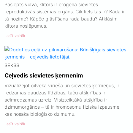
Paslēpts vulvā, klitors ir erogēna sievietes
reproduktīvās sistēmas orgāns. Cik liels tas ir? Kāda ir
tā nozīme? Kāpēc glāstīšana rada baudu? Atklāsim
klitora noslēpumus.
Lasīt vairāk
SEKSS
Ceļvedis sievietes ķermenim
Vizualizējot cilvēka vīrieša un sievietes ķermeņus, ir
redzamas daudzas līdzības, taču atšķirības ir
acīmredzamas uzreiz. Visizteiktākā atšķirība ir
dzimumorgānos – tā ir hromosomu fiziska izpausme,
kas nosaka bioloģisko dzimumu.
Lasīt vairāk