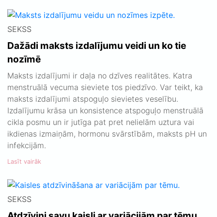
SEKSS
Dažādi maksts izdalījumu veidi un ko tie
nozīmē
Maksts izdalījumi ir daļa no dzīves realitātes. Katra
menstruālā vecuma sieviete tos piedzīvo. Var teikt, ka
maksts izdalījumi atspoguļo sievietes veselību.
Izdalījumu krāsa un konsistence atspoguļo menstruālā
cikla posmu un ir jutīga pat pret nelielām uztura vai
ikdienas izmaiņām, hormonu svārstībām, maksts pH un
infekcijām.
Lasīt vairāk
SEKSS
Atdzīvini savu kaisli ar variācijām par tēmu