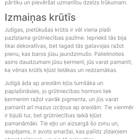
pārtiku un pievēršat uzmanību dzelzs trūkumam.
Izmaiņas krūtīs
Jutīgas, pietūkušas krūtis ir vēl viena plaši
pazīstama grūtniecības pazīme. Iepriekš tās bija
tikai dekoratīvas, bet tagad tās gatavojas ražot
pienu, kas baros jūsu jaundzimušo. Palielinoties
asins daudzumam jūsu ķermenī, jūs varat pamanīt,
ka vēnas krūtīs kļūst lielākas un redzamākas.
Jutīgā āda ap areolām kļūs tumšāka un
paplašināsies, jo grūtniecības hormoni liek
ķermenim ražot vairāk pigmenta, un jūs varat
pamanīt arī mazus izciļņus ap areolām. Tie vienmēr
ir bijuši tur, bet grūtniecības laikā kļūst
pamanāmāki. Tie eļļo un aizsargā šo zonu un,
iespējams, ir avots smaržai, kas palīdz zīdaiņiem