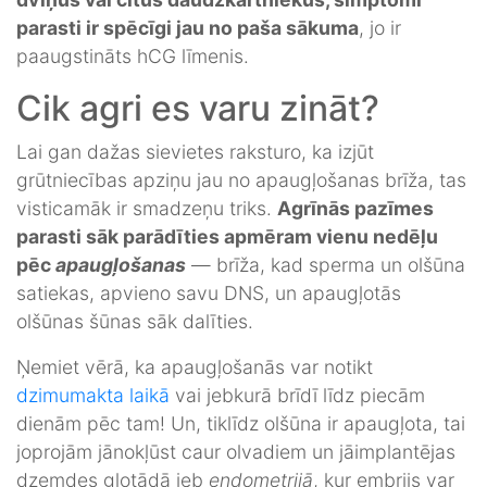
parasti ir spēcīgi jau no paša sākuma
, jo ir
paaugstināts hCG līmenis.
Cik agri es varu zināt?
Lai gan dažas sievietes raksturo, ka izjūt
grūtniecības apziņu jau no apaugļošanas brīža, tas
visticamāk ir smadzeņu triks.
Agrīnās pazīmes
parasti sāk parādīties apmēram vienu nedēļu
pēc
apaugļošanas
— brīža, kad sperma un olšūna
satiekas, apvieno savu DNS, un apaugļotās
olšūnas šūnas sāk dalīties.
Ņemiet vērā, ka apaugļošanās var notikt
dzimumakta laikā
vai jebkurā brīdī līdz piecām
dienām pēc tam! Un, tiklīdz olšūna ir apaugļota, tai
joprojām jānokļūst caur olvadiem un jāimplantējas
dzemdes gļotādā jeb
endometrijā
, kur embrijs var