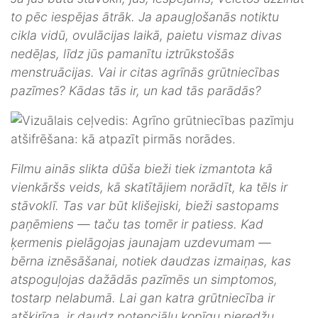
to pēc iespējas ātrāk. Ja apaugļošanās notiktu
cikla vidū, ovulācijas laikā, paietu vismaz divas
nedēļas, līdz jūs pamanītu iztrūkstošās
menstruācijas. Vai ir citas agrīnās grūtniecības
pazīmes? Kādas tās ir, un kad tās parādās?
Filmu ainās slikta dūša bieži tiek izmantota kā
vienkāršs veids, kā skatītājiem norādīt, ka tēls ir
stāvoklī. Tas var būt klišejiski, bieži sastopams
paņēmiens — taču tas tomēr ir patiess. Kad
ķermenis pielāgojas jaunajam uzdevumam —
bērna iznēsāšanai, notiek daudzas izmaiņas, kas
atspoguļojas dažādās pazīmēs un simptomos,
tostarp nelabumā. Lai gan katra grūtniecība ir
atšķirīga, ir daudz potenciālu kopīgu pieredžu.