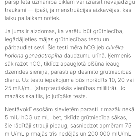
pārspīlēta uzmanība ciklam var izraisīt nevajadzīgu
trauksmi — īpaši, ja menstruācijas aizkavējas, kas
laiku pa laikam notiek.
Ja jums ir aizdomas, ka varētu būt grūtniecība,
iegādājieties mājas grūtniecības testu un
pārbaudiet sevi. Šie testi mēra hCG jeb
cilvēka
horiona gonadotropīna
daudzumu urīnā. Ķermenis
sāk ražot hCG, tiklīdz apaugļotā olšūna ieaug
dzemdes sieniņā, parasti ap desmito grūtniecības
dienu. Uz testu iepakojuma būs norādīts 10, 20 vai
25 mIU/mL (starptautiskās vienības mililitrā). Jo
mazāks skaitlis, jo jutīgāks tests.
Nestāvoklī esošām sievietēm parasti ir mazāk nekā
5 mIU hCG uz mL, bet, tiklīdz grūtniecība sākas,
šie rādītāji strauji pieaug, sasniedzot apmēram 75
mIU/mL pirmajās trīs nedēļās un 200 000 mIU/mL