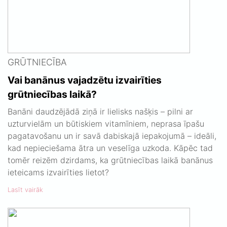
GRŪTNIECĪBA
Vai banānus vajadzētu izvairīties
grūtniecības laikā?
Banāni daudzējādā ziņā ir lielisks našķis – pilni ar
uzturvielām un būtiskiem vitamīniem, neprasa īpašu
pagatavošanu un ir savā dabiskajā iepakojumā – ideāli,
kad nepieciešama ātra un veselīga uzkoda. Kāpēc tad
tomēr reizēm dzirdams, ka grūtniecības laikā banānus
ieteicams izvairīties lietot?
Lasīt vairāk