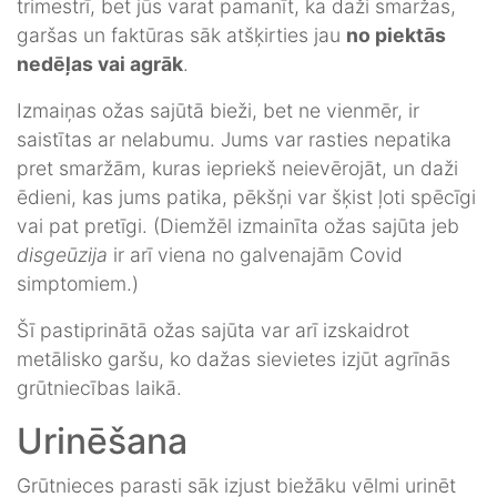
trimestrī, bet jūs varat pamanīt, ka daži smaržas,
garšas un faktūras sāk atšķirties jau
no piektās
nedēļas vai agrāk
.
Izmaiņas ožas sajūtā bieži, bet ne vienmēr, ir
saistītas ar nelabumu. Jums var rasties nepatika
pret smaržām, kuras iepriekš neievērojāt, un daži
ēdieni, kas jums patika, pēkšņi var šķist ļoti spēcīgi
vai pat pretīgi. (Diemžēl izmainīta ožas sajūta jeb
disgeūzija
ir arī viena no galvenajām Covid
simptomiem.)
Šī pastiprinātā ožas sajūta var arī izskaidrot
metālisko garšu, ko dažas sievietes izjūt agrīnās
grūtniecības laikā.
Urinēšana
Grūtnieces parasti sāk izjust biežāku vēlmi urinēt