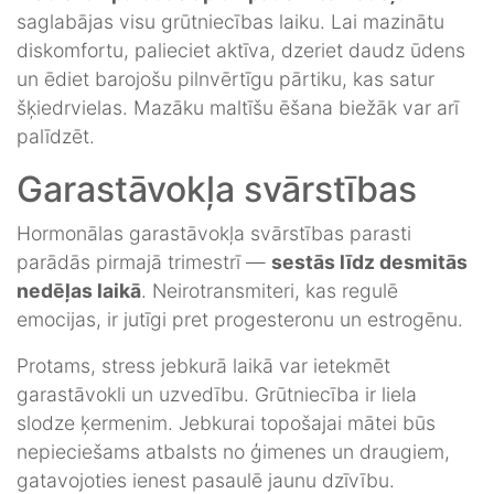
saglabājas visu grūtniecības laiku. Lai mazinātu
diskomfortu, palieciet aktīva, dzeriet daudz ūdens
un ēdiet barojošu pilnvērtīgu pārtiku, kas satur
šķiedrvielas. Mazāku maltīšu ēšana biežāk var arī
palīdzēt.
Garastāvokļa svārstības
Hormonālas garastāvokļa svārstības parasti
parādās pirmajā trimestrī —
sestās līdz desmitās
nedēļas laikā
. Neirotransmiteri, kas regulē
emocijas, ir jutīgi pret progesteronu un estrogēnu.
Protams, stress jebkurā laikā var ietekmēt
garastāvokli un uzvedību. Grūtniecība ir liela
slodze ķermenim. Jebkurai topošajai mātei būs
nepieciešams atbalsts no ģimenes un draugiem,
gatavojoties ienest pasaulē jaunu dzīvību.