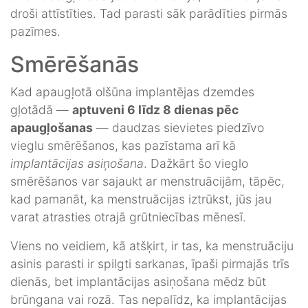
droši attīstīties. Tad parasti sāk parādīties pirmās
pazīmes.
Smērēšanās
Kad apaugļotā olšūna implantējas dzemdes
gļotādā —
aptuveni 6 līdz 8 dienas pēc
apaugļošanas
— daudzas sievietes piedzīvo
vieglu smērēšanos, kas pazīstama arī kā
implantācijas asiņošana
. Dažkārt šo vieglo
smērēšanos var sajaukt ar menstruācijām, tāpēc,
kad pamanāt, ka menstruācijas iztrūkst, jūs jau
varat atrasties otrajā grūtniecības mēnesī.
Viens no veidiem, kā atšķirt, ir tas, ka menstruāciju
asinis parasti ir spilgti sarkanas, īpaši pirmajās trīs
dienās, bet implantācijas asiņošana mēdz būt
brūngana vai rozā. Tas nepalīdz, ka implantācijas