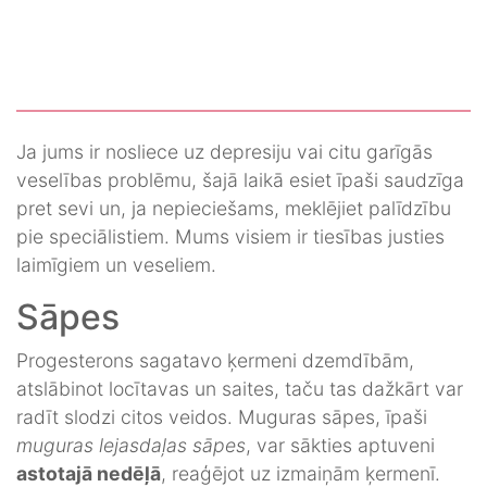
Ja jums ir nosliece uz depresiju vai citu garīgās
veselības problēmu, šajā laikā esiet īpaši saudzīga
pret sevi un, ja nepieciešams, meklējiet palīdzību
pie speciālistiem. Mums visiem ir tiesības justies
laimīgiem un veseliem.
Sāpes
Progesterons sagatavo ķermeni dzemdībām,
atslābinot locītavas un saites, taču tas dažkārt var
radīt slodzi citos veidos. Muguras sāpes, īpaši
muguras lejasdaļas sāpes
, var sākties aptuveni
astotajā nedēļā
, reaģējot uz izmaiņām ķermenī.