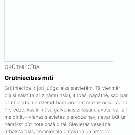
GRŪTNIECĪBA
Grūtniecības mīti
Grūtniecība ir ļoti jutīgs laiks sievietēm. Tā vienmēr
bijusi saistīta ar zināmu risku, it īpaši pagātnē, kad par
grūtniecību un dzemdībām zinājām mazāk nekā tagad.
Pieredze, kas ir mūsu galvenais zināšanu avots, var arī
maldināt—vienas sievietes pieredze nav, nevar būt un
nedrīkst būt noteicošā citai. Sievietes veselība,
atbalsta tīkls, emocionāla gatavība un ārsts vai