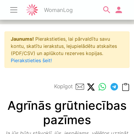
WomanLog
Jaunums!
Pierakstieties, lai pārvaldītu savu
kontu, skatītu ierakstus, lejupielādētu atskaites
(PDF/CSV) un aplūkotu rezerves kopijas.
Pierakstieties šeit!
Kopīgot
Agrīnās grūtniecības
pazīmes
Ja jūs būtu stāvoklī, jūs, iespējams, vēlētos uzzināt