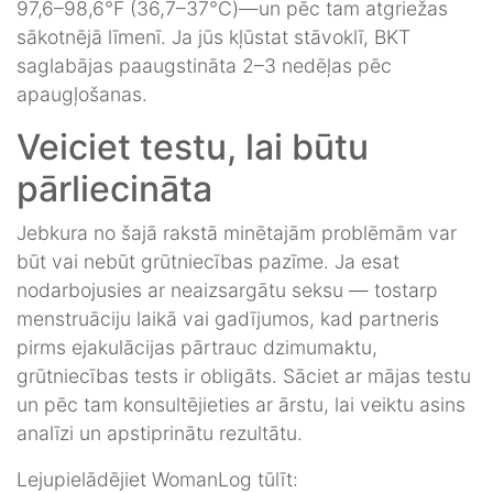
97,6–98,6°F (36,7–37°C)—un pēc tam atgriežas
sākotnējā līmenī. Ja jūs kļūstat stāvoklī, BKT
saglabājas paaugstināta 2–3 nedēļas pēc
apaugļošanas.
Veiciet testu, lai būtu
pārliecināta
Jebkura no šajā rakstā minētajām problēmām var
būt vai nebūt grūtniecības pazīme. Ja esat
nodarbojusies ar neaizsargātu seksu — tostarp
menstruāciju laikā vai gadījumos, kad partneris
pirms ejakulācijas pārtrauc dzimumaktu,
grūtniecības tests ir obligāts. Sāciet ar mājas testu
un pēc tam konsultējieties ar ārstu, lai veiktu asins
analīzi un apstiprinātu rezultātu.
Lejupielādējiet WomanLog tūlīt: