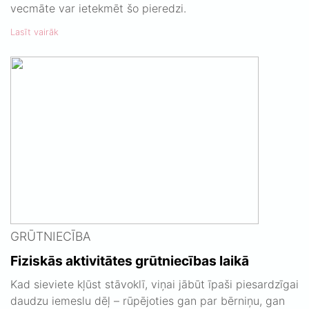
vecmāte var ietekmēt šo pieredzi.
Lasīt vairāk
GRŪTNIECĪBA
Fiziskās aktivitātes grūtniecības laikā
Kad sieviete kļūst stāvoklī, viņai jābūt īpaši piesardzīgai
daudzu iemeslu dēļ – rūpējoties gan par bērniņu, gan