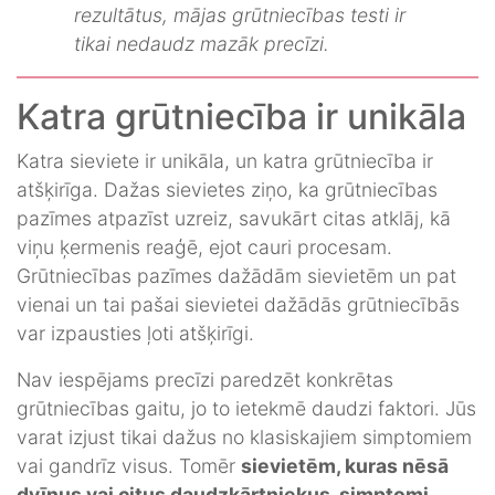
rezultātus, mājas grūtniecības testi ir
tikai nedaudz mazāk precīzi.
Katra grūtniecība ir unikāla
Katra sieviete ir unikāla, un katra grūtniecība ir
atšķirīga. Dažas sievietes ziņo, ka grūtniecības
pazīmes atpazīst uzreiz, savukārt citas atklāj, kā
viņu ķermenis reaģē, ejot cauri procesam.
Grūtniecības pazīmes dažādām sievietēm un pat
vienai un tai pašai sievietei dažādās grūtniecībās
var izpausties ļoti atšķirīgi.
Nav iespējams precīzi paredzēt konkrētas
grūtniecības gaitu, jo to ietekmē daudzi faktori. Jūs
varat izjust tikai dažus no klasiskajiem simptomiem
vai gandrīz visus. Tomēr
sievietēm, kuras nēsā
dvīņus vai citus daudzkārtniekus, simptomi