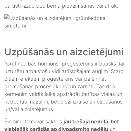
parasti izzūd pēc bērna piedzimšanas vai ātrāk.
Uzpūšanās un aizcietējumi
“Grūtniecības hormons” progesterons ir būtisks, lai
uzturētu atbalstošu vidi attīstošajam auglim. Starp
citiem efektiem progesterons var palēnināt
gremošanas procesu kuņģī un zarnās. Tas dod
ķermenim vairāk laika apstrādāt barības vielas un
nodot tās mazulim, bet bieži izraisa arī uzpūšanos
un/vai aizcietējumus.
Šie simptomi var sākties
jau trešajā nedēļā, bet
visbiežāk parādās ap divpadsmito nedēļu
un