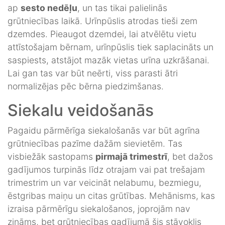
ap
sesto nedēļu
, un tas tikai palielinās
grūtniecības laikā. Urīnpūslis atrodas tieši zem
dzemdes. Pieaugot dzemdei, lai atvēlētu vietu
attīstošajam bērnam, urīnpūslis tiek saplacināts un
saspiests, atstājot mazāk vietas urīna uzkrāšanai.
Lai gan tas var būt neērti, viss parasti ātri
normalizējas pēc bērna piedzimšanas.
Siekalu veidošanās
Pagaidu pārmērīga siekalošanās var būt agrīna
grūtniecības pazīme dažām sievietēm. Tas
visbiežāk sastopams
pirmajā trimestrī
, bet dažos
gadījumos turpinās līdz otrajam vai pat trešajam
trimestrim un var veicināt nelabumu, bezmiegu,
ēstgribas maiņu un citas grūtības. Mehānisms, kas
izraisa pārmērīgu siekalošanos, joprojām nav
zināms, bet grūtniecības gadījumā šis stāvoklis