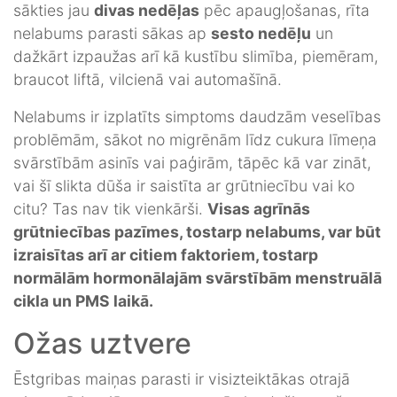
sākties jau
divas nedēļas
pēc apaugļošanas, rīta
nelabums parasti sākas ap
sesto nedēļu
un
dažkārt izpaužas arī kā kustību slimība, piemēram,
braucot liftā, vilcienā vai automašīnā.
Nelabums ir izplatīts simptoms daudzām veselības
problēmām, sākot no migrēnām līdz cukura līmeņa
svārstībām asinīs vai paģirām, tāpēc kā var zināt,
vai šī slikta dūša ir saistīta ar grūtniecību vai ko
citu? Tas nav tik vienkārši.
Visas agrīnās
grūtniecības pazīmes, tostarp nelabums, var būt
izraisītas arī ar citiem faktoriem, tostarp
normālām hormonālajām svārstībām menstruālā
cikla un PMS laikā.
Ožas uztvere
Ēstgribas maiņas parasti ir visizteiktākas otrajā