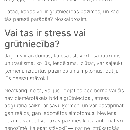
Tātad, kādas vēl ir grūtniecības pazīmes, un kad
tās parasti parādās? Noskaidrosim.
Vai tas ir stress vai
grūtniecība?
Ja jums ir aizdomas, ka esat stāvoklī, satraukums
un trauksme, ko jūs, iespējams, izjūtat, var sajaukt
ķermeņa izrādītās pazīmes un simptomus, pat ja
jūs neesat stāvoklī.
Neatkarīgi no tā, vai jūs ilgojaties pēc bērna vai šis
nav piemērotākais brīdis grūtniecībai, stress
apgrūtina saikni ar savu ķermeni un var pastiprināt
gan reālos, gan iedomātos simptomus. Neviena
pazīme vai pat vairākas pazīmes kopā automātiski
nenozīmē, ka esat stāvoklī — pat ne iztrūkstošās