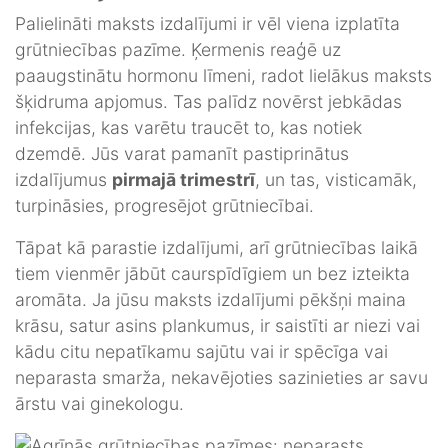
Palielināti maksts izdalījumi ir vēl viena izplatīta
grūtniecības pazīme. Ķermenis reaģē uz
paaugstinātu hormonu līmeni, radot lielākus maksts
šķidruma apjomus. Tas palīdz novērst jebkādas
infekcijas, kas varētu traucēt to, kas notiek
dzemdē. Jūs varat pamanīt pastiprinātus
izdalījumus
pirmajā trimestrī
, un tas, visticamāk,
turpināsies, progresējot grūtniecībai.
Tāpat kā parastie izdalījumi, arī grūtniecības laikā
tiem vienmēr jābūt caurspīdīgiem un bez izteikta
aromāta. Ja jūsu maksts izdalījumi pēkšņi maina
krāsu, satur asins plankumus, ir saistīti ar niezi vai
kādu citu nepatīkamu sajūtu vai ir spēcīga vai
neparasta smarža, nekavējoties sazinieties ar savu
ārstu vai ginekologu.