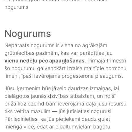
Nogurums
Neparasts nogurums ir viena no agrākajām
grūtniecības pazīmēm, kas var parādīties jau
vienu nedēļu pēc apaugļošanas
. Pirmajā trimestrī
šo nogurumu galvenokārt izraisa mainīgie hormonu
līmeņi, īpaši ievērojams progesterona pieaugums.
Jūsu ķermenim būs jāveic daudzas izmaiņas, lai
pielāgotos jaunās dzīvības atbalstam, un no šī
brīža līdz dzemdībām ievērojama daļa jūsu resursu
tiks veltīta mazulim — jūs jutīsieties nogurusi.
Pārliecinieties, ka jūs pietiekami daudz guļat
mierīgā vidē, ēdat ar olbaltumvielām bagātu