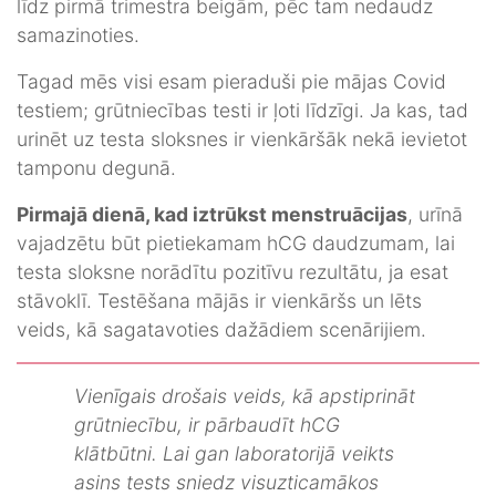
līdz pirmā trimestra beigām, pēc tam nedaudz
samazinoties.
Tagad mēs visi esam pieraduši pie mājas Covid
testiem; grūtniecības testi ir ļoti līdzīgi. Ja kas, tad
urinēt uz testa sloksnes ir vienkāršāk nekā ievietot
tamponu degunā.
Pirmajā dienā, kad iztrūkst menstruācijas
, urīnā
vajadzētu būt pietiekamam hCG daudzumam, lai
testa sloksne norādītu pozitīvu rezultātu, ja esat
stāvoklī. Testēšana mājās ir vienkāršs un lēts
veids, kā sagatavoties dažādiem scenārijiem.
Vienīgais drošais veids, kā apstiprināt
grūtniecību, ir pārbaudīt hCG
klātbūtni. Lai gan laboratorijā veikts
asins tests sniedz visuzticamākos