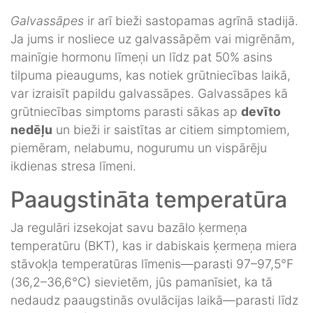
Galvassāpes
ir arī bieži sastopamas agrīnā stadijā.
Ja jums ir nosliece uz galvassāpēm vai migrēnām,
mainīgie hormonu līmeņi un līdz pat 50% asins
tilpuma pieaugums, kas notiek grūtniecības laikā,
var izraisīt papildu galvassāpes. Galvassāpes kā
grūtniecības simptoms parasti sākas ap
devīto
nedēļu
un bieži ir saistītas ar citiem simptomiem,
piemēram, nelabumu, nogurumu un vispārēju
ikdienas stresa līmeni.
Paaugstināta temperatūra
Ja regulāri izsekojat savu bazālo ķermeņa
temperatūru (BKT), kas ir dabiskais ķermeņa miera
stāvokļa temperatūras līmenis—parasti 97–97,5°F
(36,2–36,6°C) sievietēm, jūs pamanīsiet, ka tā
nedaudz paaugstinās ovulācijas laikā—parasti līdz