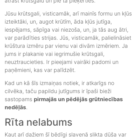
atrast krūtsgalu un pie tā pieķerties.
Jūsu krūtsgali, visticamāk, arī mainīs formu un kļūs
izteiktāki, un, augot krūtīm, āda kļūs jutīga,
iespējams, sāpīga vai niezoša, un, ja tās aug ātri,
var parādīties strijas. Jūs, visticamāk, palielināsiet
krūštura izmēru par vienu vai divām izmēriem. Ja
jums ir plakanie vai iegrimušie krūtsgali,
neuztraucieties. Ir pieejami vairāki padomi un
paņēmieni, kas var palīdzēt.
Kad un kā šīs izmaiņas notiek, ir atkarīgs no
cilvēka, taču papildu jutīgums ir īpaši bieži
sastopams
pirmajās un pēdējās grūtniecības
nedēļās
.
Rīta nelabums
Kaut arī dažiem šī bēdīgi slavenā slikta dūša var