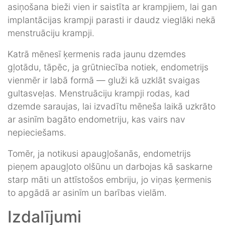
asiņošana bieži vien ir saistīta ar krampjiem, lai gan
implantācijas krampji parasti ir daudz vieglāki nekā
menstruāciju krampji.
Katrā mēnesī ķermenis rada jaunu dzemdes
gļotādu, tāpēc, ja grūtniecība notiek, endometrijs
vienmēr ir labā formā — gluži kā uzklāt svaigas
gultasveļas. Menstruāciju krampji rodas, kad
dzemde saraujas, lai izvadītu mēneša laikā uzkrāto
ar asinīm bagāto endometriju, kas vairs nav
nepieciešams.
Tomēr, ja notikusi apaugļošanās, endometrijs
pieņem apaugļoto olšūnu un darbojas kā saskarne
starp māti un attīstošos embriju, jo viņas ķermenis
to apgādā ar asinīm un barības vielām.
Izdalījumi