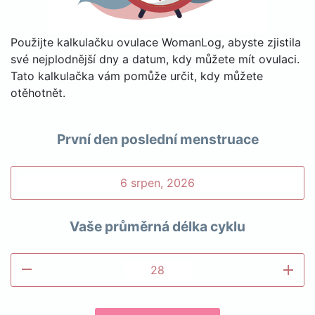
Použijte kalkulačku ovulace WomanLog, abyste zjistila
své nejplodnější dny a datum, kdy můžete mít ovulaci.
Tato kalkulačka vám pomůže určit, kdy můžete
otěhotnět.
První den poslední menstruace
Vaše průměrná délka cyklu
remove
add