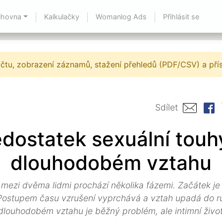
ihovna
Kalkulačky
Womanlog Ads
Přihlásit se
účtu, zobrazení záznamů, stažení přehledů (PDF/CSV) a př
Sdílet
dostatek sexuální touh
dlouhodobém vztahu
 mezi dvěma lidmi prochází několika fázemi. Začátek je
 Postupem času vzrušení vyprchává a vztah upadá do r
 dlouhodobém vztahu je běžný problém, ale intimní živo