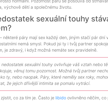
naprosto normální. Pozornost páru se posouvá od strháván
, výchově dětí a společnému životu.
edostatek sexuální touhy stáv
em?
 – některé páry mají sex každý den, jiným stačí pár dní 
statními nemá smysl. Pokud jsi ty i tvůj partner spoko
m, je zdravý, i když možná nemáte sex pravidelně.
 nedostatek sexuální touhy ovlivňuje váš vztah nebo tě
kojuje, věnuj tomu pozornost. Možná tvůj partner nech
jako ty, nebo naopak. Páry, které neměly sex roky, moho
vat, že jejich dřívější intimita se pomalu vytrácí.
jistit, co za tím je. Často je
libido
ovlivněno něčím, co 