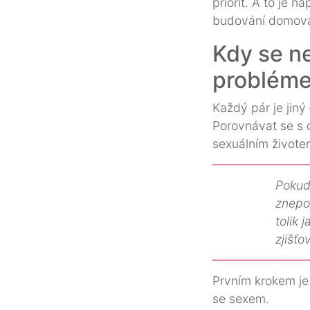
priorit. A to je 
budování domova
Kdy se n
problém
Každý pár je jiný
Porovnávat se s o
sexuálním živote
Pokud
znepo
tolik 
zjišťo
Prvním krokem je z
se sexem.