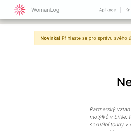
WomanLog
Aplikace
Kn
Novinka!
Přihlaste se pro správu svého 
Ne
Partnerský vztah
motýlků v břiše.
sexuální touhy v