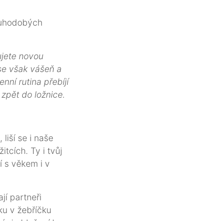
ujete novou
se však vášeň a
nní rutina přebíjí
 zpět do ložnice.
liší se i naše
itcích. Ty i tvůj
í s věkem i v
jí partneři
ku v žebříčku