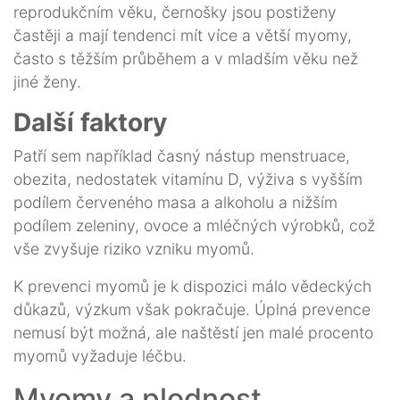
reprodukčním věku, černošky jsou postiženy
častěji a mají tendenci mít více a větší myomy,
často s těžším průběhem a v mladším věku než
jiné ženy.
Další faktory
Patří sem například časný nástup menstruace,
obezita, nedostatek vitamínu D, výživa s vyšším
podílem červeného masa a alkoholu a nižším
podílem zeleniny, ovoce a mléčných výrobků, což
vše zvyšuje riziko vzniku myomů.
K prevenci myomů je k dispozici málo vědeckých
důkazů, výzkum však pokračuje. Úplná prevence
nemusí být možná, ale naštěstí jen malé procento
myomů vyžaduje léčbu.
Myomy a plodnost