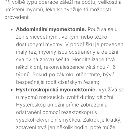
Při volbě typu operace záleží na počtu, velikosti a
umístění myomů, lékařka zvažuje tři možnosti
provedení:
Abdominální myomektomie.
Používá se u
žen s vícečetnými, velkými nebo těžko
dostupnými myomy. V podbřišku je proveden
malý řez, myomy jsou odstraněny a děložní
svalovina znovu sešita. Hospitalizace trvá
několik dní, rekonvalescence většinou 4–6
týdnů. Pokud po zákroku otěhotníte, bývá
bezpečnější rodit císařským řezem;
Hysteroskopická myomektomie.
Využívá se
u myomů rostoucích uvnitř dutiny děložní.
Hysteroskop umožní přímé zobrazení a
odstranění pomocí rezektoskopu s
vysokofrekvenční smyčkou. Zákrok je krátký,
zotavení trvá jen několik hodin, poté může