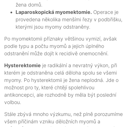
žena domů.
Laparoskopická myomektomie.
Operace je
provedena několika menšími řezy v podbřišku,
kterými jsou myomy odstraněny.
Po myomektomii příznaky většinou vymizí, avšak
podle typu a počtu myomů a jejich úplného
odstranění může dojít k recidivě onemocnění.
Hysterektomie
je radikální a nevratný výkon, při
kterém je odstraněna celá děloha spolu se všemi
myomy. Po hysterektomii je žena neplodná. Jde o
možnost pro ty, které chtějí spolehlivou
antikoncepci, ale rozhodně by měla být poslední
volbou.
Stále zbývá mnoho výzkumu, než plně porozumíme
všem příčinám vzniku děložních myomů a