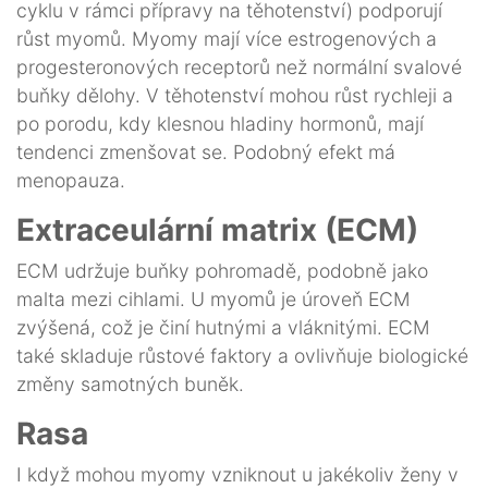
cyklu v rámci přípravy na těhotenství) podporují
růst myomů. Myomy mají více estrogenových a
progesteronových receptorů než normální svalové
buňky dělohy. V těhotenství mohou růst rychleji a
po porodu, kdy klesnou hladiny hormonů, mají
tendenci zmenšovat se. Podobný efekt má
menopauza.
Extraceulární matrix (ECM)
ECM udržuje buňky pohromadě, podobně jako
malta mezi cihlami. U myomů je úroveň ECM
zvýšená, což je činí hutnými a vláknitými. ECM
také skladuje růstové faktory a ovlivňuje biologické
změny samotných buněk.
Rasa
I když mohou myomy vzniknout u jakékoliv ženy v