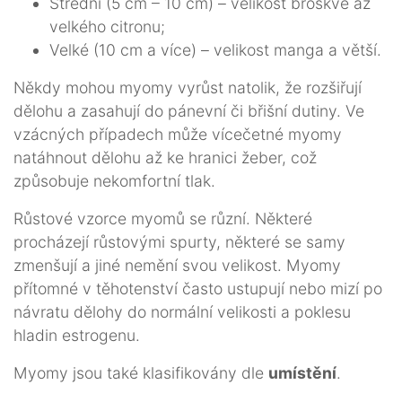
Střední (5 cm – 10 cm) – velikost broskve až
velkého citronu;
Velké (10 cm a více) – velikost manga a větší.
Někdy mohou myomy vyrůst natolik, že rozšiřují
dělohu a zasahují do pánevní či břišní dutiny. Ve
vzácných případech může vícečetné myomy
natáhnout dělohu až ke hranici žeber, což
způsobuje nekomfortní tlak.
Růstové vzorce myomů se různí. Některé
procházejí růstovými spurty, některé se samy
zmenšují a jiné nemění svou velikost. Myomy
přítomné v těhotenství často ustupují nebo mizí po
návratu dělohy do normální velikosti a poklesu
hladin estrogenu.
Myomy jsou také klasifikovány dle
umístění
.