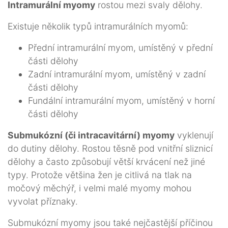
Intramurální myomy
rostou mezi svaly dělohy.
Existuje několik typů intramurálních myomů:
Přední intramurální myom, umístěný v přední
části dělohy
Zadní intramurální myom, umístěný v zadní
části dělohy
Fundální intramurální myom, umístěný v horní
části dělohy
Submukózní (či intracavitární) myomy
vyklenují
do dutiny dělohy. Rostou těsně pod vnitřní sliznicí
dělohy a často způsobují větší krvácení než jiné
typy. Protože většina žen je citlivá na tlak na
močový měchýř, i velmi malé myomy mohou
vyvolat příznaky.
Submukózní myomy jsou také nejčastější příčinou