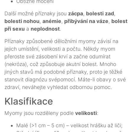
Obtížné močení
Další možné příznaky jsou
zácpa
,
bolesti zad
,
bolesti nohou
,
anémie
,
přibývání na váze
,
bolest
při sexu
a
neplodnost
.
Příznaky způsobené děložními myomy závisí na
jejich umístění, velikosti a počtu. Někdy myom
přeroste své zásobení krví a začne odumírat
(nekróza), což způsobuje akutní bolest. Mnoho
jiných stavů má podobné příznaky, proto je těžké
stanovit diagnózu svépomocí. Máte-li obavy o své
zdraví, neváhejte vyhledat odbornou pomoc.
Klasifikace
Myomy jsou rozděleny podle
velikosti
:
Malé (>1 cm – 5 cm) – velikost hrášku až liči;