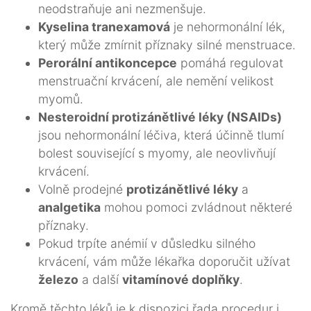
neodstraňuje ani nezmenšuje.
Kyselina tranexamová
je nehormonální lék,
který může zmírnit příznaky silné menstruace.
Perorální antikoncepce
pomáhá regulovat
menstruační krvácení, ale nemění velikost
myomů.
Nesteroidní protizánětlivé léky (NSAIDs)
jsou nehormonální léčiva, která účinně tlumí
bolest související s myomy, ale neovlivňují
krvácení.
Volně prodejné
protizánětlivé léky
a
analgetika
mohou pomoci zvládnout některé
příznaky.
Pokud trpíte anémií v důsledku silného
krvácení, vám může lékařka doporučit užívat
železo
a další
vitamínové doplňky
.
Kromě těchto léků je k dispozici řada procedur i