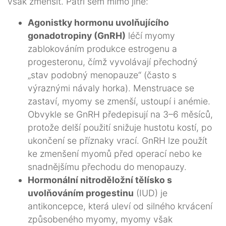
však zmenšit. Patří sem mimo jiné:
Agonistky hormonu uvolňujícího
gonadotropiny (GnRH)
léčí myomy
zablokováním produkce estrogenu a
progesteronu, čímž vyvolávají přechodný
„stav podobný menopauze“ (často s
výraznými návaly horka). Menstruace se
zastaví, myomy se zmenší, ustoupí i anémie.
Obvykle se GnRH předepisují na 3–6 měsíců,
protože delší použití snižuje hustotu kostí, po
ukončení se příznaky vrací. GnRH lze použít
ke zmenšení myomů před operací nebo ke
snadnějšímu přechodu do menopauzy.
Hormonální nitroděložní tělísko s
uvolňováním progestinu
(IUD) je
antikoncepce, která uleví od silného krvácení
způsobeného myomy, myomy však