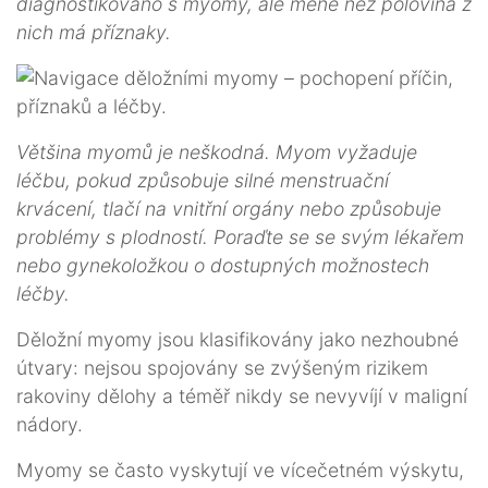
diagnostikováno s myomy, ale méně než polovina z
nich má příznaky.
Většina myomů je neškodná. Myom vyžaduje
léčbu, pokud způsobuje silné menstruační
krvácení, tlačí na vnitřní orgány nebo způsobuje
problémy s plodností. Poraďte se se svým lékařem
nebo gynekoložkou o dostupných možnostech
léčby.
Děložní myomy jsou klasifikovány jako nezhoubné
útvary: nejsou spojovány se zvýšeným rizikem
rakoviny dělohy a téměř nikdy se nevyvíjí v maligní
nádory.
Myomy se často vyskytují ve vícečetném výskytu,