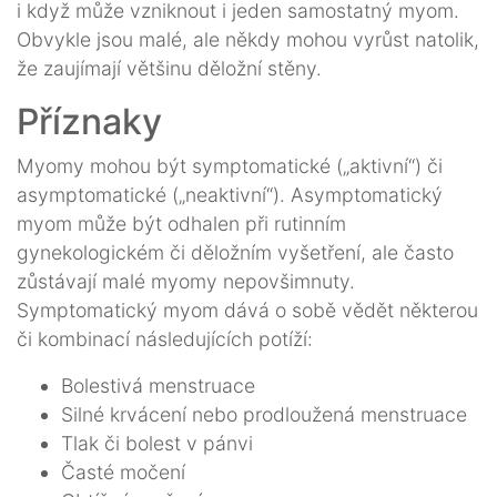
i když může vzniknout i jeden samostatný myom.
Obvykle jsou malé, ale někdy mohou vyrůst natolik,
že zaujímají většinu děložní stěny.
Příznaky
Myomy mohou být symptomatické („aktivní“) či
asymptomatické („neaktivní“). Asymptomatický
myom může být odhalen při rutinním
gynekologickém či děložním vyšetření, ale často
zůstávají malé myomy nepovšimnuty.
Symptomatický myom dává o sobě vědět některou
či kombinací následujících potíží:
Bolestivá menstruace
Silné krvácení nebo prodloužená menstruace
Tlak či bolest v pánvi
Časté močení