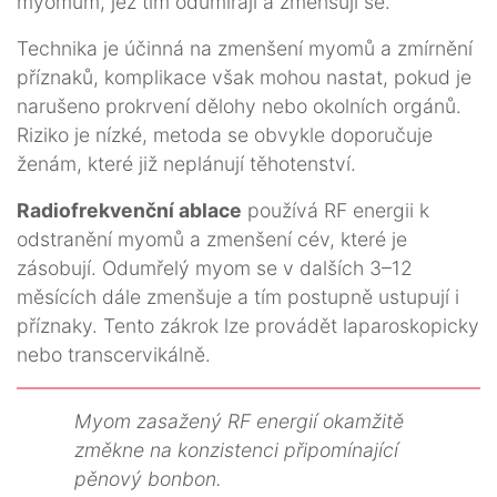
myomům, jež tím odumírají a zmenšují se.
Technika je účinná na zmenšení myomů a zmírnění
příznaků, komplikace však mohou nastat, pokud je
narušeno prokrvení dělohy nebo okolních orgánů.
Riziko je nízké, metoda se obvykle doporučuje
ženám, které již neplánují těhotenství.
Radiofrekvenční ablace
používá RF energii k
odstranění myomů a zmenšení cév, které je
zásobují. Odumřelý myom se v dalších 3–12
měsících dále zmenšuje a tím postupně ustupují i
příznaky. Tento zákrok lze provádět laparoskopicky
nebo transcervikálně.
Myom zasažený RF energií okamžitě
změkne na konzistenci připomínající
pěnový bonbon.