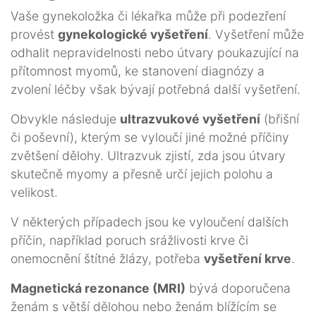
Vaše gynekoložka či lékařka může při podezření
provést
gynekologické vyšetření
. Vyšetření může
odhalit nepravidelnosti nebo útvary poukazující na
přítomnost myomů, ke stanovení diagnózy a
zvolení léčby však bývají potřebná další vyšetření.
Obvykle následuje
ultrazvukové vyšetření
(břišní
či poševní), kterým se vyloučí jiné možné příčiny
zvětšení dělohy. Ultrazvuk zjistí, zda jsou útvary
skutečně myomy a přesně určí jejich polohu a
velikost.
V některých případech jsou ke vyloučení dalších
příčin, například poruch srážlivosti krve či
onemocnění štítné žlázy, potřeba
vyšetření krve
.
Magnetická rezonance (MRI)
bývá doporučena
ženám s větší dělohou nebo ženám blížícím se