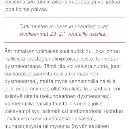
ensimmäisen tunnin aikana vuodosta ja voi jatkua
jopa kolme päivää.
Tutkimusten mukaan kuukautiset ovat
kivuliaimmat 23–27-vuotiailla naisilla.
Äärimmäisen voimakas kuukautiskipu, joka johtuu
liiallisista prostaglandiinipitoisuuksista, tunnetaan
dysmenorreana. Tämä tila voi vaivata nuoria, juuri
kuukautiset saaneita naisia (primaarinen
dysmenorrea), mutta myös vanhemmilla naisilla,
joilla ei aiemmin ole ollut kivuliaita kuukautisia, voi
esiintyä oireita (sekundaarinen dysmenorrea).
Vanhemmilla naisilla taustalla voi olla jokin
vakavampi syy, esimerkiksi endometrioosi (kohdun
limakalvon kasvua väärässä paikassa),
munasarjakysta tai myooma (hyvänlaatuinen