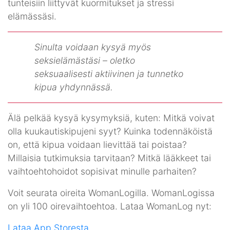
tunteisiin liittyvät kuormitukset ja stressi
elämässäsi.
Sinulta voidaan kysyä myös
seksielämästäsi – oletko
seksuaalisesti aktiivinen ja tunnetko
kipua yhdynnässä.
Älä pelkää kysyä kysymyksiä, kuten: Mitkä voivat
olla kuukautiskipujeni syyt? Kuinka todennäköistä
on, että kipua voidaan lievittää tai poistaa?
Millaisia tutkimuksia tarvitaan? Mitkä lääkkeet tai
vaihtoehtohoidot sopisivat minulle parhaiten?
Voit seurata oireita WomanLogilla. WomanLogissa
on yli 100 oirevaihtoehtoa. Lataa WomanLog nyt:
Lataa App Storesta