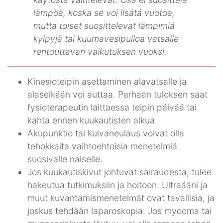
lämpöä, koska se voi lisätä vuotoa,
mutta toiset suosittelevat lämpimiä
kylpyjä tai kuumavesipulloa vatsalle
rentouttavan vaikutuksen vuoksi.
Kinesioteipin asettaminen alavatsalle ja
alaselkään voi auttaa. Parhaan tuloksen saat
fysioterapeutin laittaessa teipin päivää tai
kahta ennen kuukautisten alkua.
Akupunktio tai kuivaneulaus voivat olla
tehokkaita vaihtoehtoisia menetelmiä
suosivalle naiselle.
Jos kuukautiskivut johtuvat sairaudesta, tulee
hakeutua tutkimuksiin ja hoitoon. Ultraääni ja
muut kuvantamismenetelmät ovat tavallisia, ja
joskus tehdään laparoskopia. Jos myooma tai