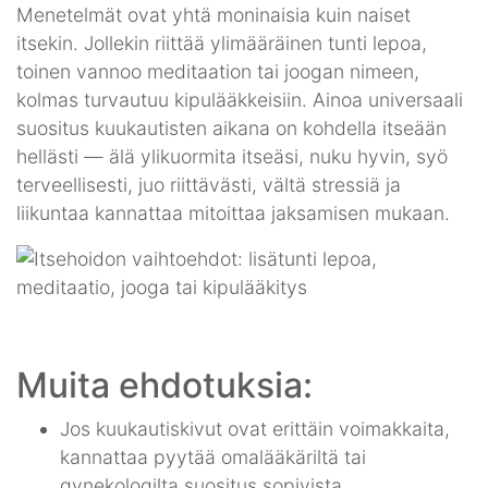
Menetelmät ovat yhtä moninaisia kuin naiset
itsekin. Jollekin riittää ylimääräinen tunti lepoa,
toinen vannoo meditaation tai joogan nimeen,
kolmas turvautuu kipulääkkeisiin. Ainoa universaali
suositus kuukautisten aikana on kohdella itseään
hellästi — älä ylikuormita itseäsi, nuku hyvin, syö
terveellisesti, juo riittävästi, vältä stressiä ja
liikuntaa kannattaa mitoittaa jaksamisen mukaan.
Muita ehdotuksia:
Jos kuukautiskivut ovat erittäin voimakkaita,
kannattaa pyytää omalääkäriltä tai
gynekologilta suositus sopivista