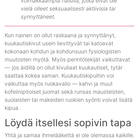
voimakkaampia naisilla, jotka eivät ole
vielä olleet seksuaalisesti aktiivisia tai
synnyttäneet.
Kun nainen on ollut raskaana ja synnyttänyt,
kuukautiskivut usein lievittyvät tai katoavat
kokonaan kohdun ja kohdunsuun fysiologisten
muutosten myötä. Myös perintötekijät vaikuttavat
— jos äidillä on ollut kivuliaat kuukautiset, tytär
saattaa kokea saman. Kuukautiskipuihin voi
vaikuttaa myös ruokavalio — kahvi ja muut
kofeiinipitoiset juomat sekä runsas mausteisten,
suolaisten tai makeiden ruokien syönti voivat lisätä
kipua.
Löydä itsellesi sopivin tapa
Yhtä ja samaa ihmelääkettä ei ole olemassa kaikille.