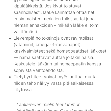
kipulääkkeistä. Jos kivut toistuvat
säännöllisesti, lääke kannattaa ottaa heti
ensimmäisten merkkien tullessa, tai jopa
hieman ennakoiden – mikään lääke ei toimi
välittömästi.
Lievempiä hoitokeinoja ovat ravintolisät
(vitamiinit, omega-3-rasvahapot),
kasvivalmisteet sekä homeopaattiset lääkkeet
— nämä saattavat auttaa joitakin naisia.
Keskustele lääkärin tai homeopaatin kanssa
sopivista vaihtoehdoista.
Tietyt yrttiteet voivat myös auttaa, mutta
niiden teho näkyy vasta pitkäaikaisessa
käytössä.
Lääkäreiden mielipiteet lämmön
käytöstä vaihtelevat. Osa ei suosittele