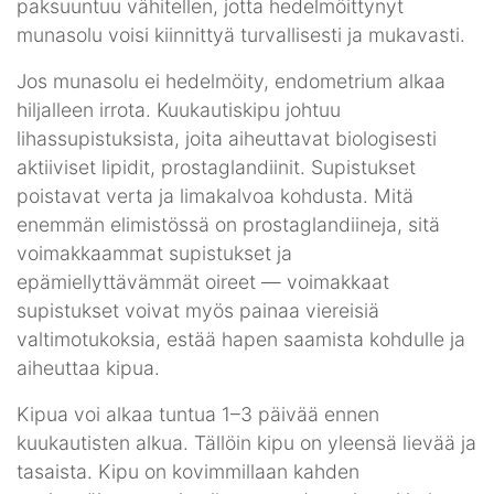
paksuuntuu vähitellen, jotta hedelmöittynyt
munasolu voisi kiinnittyä turvallisesti ja mukavasti.
Jos munasolu ei hedelmöity, endometrium alkaa
hiljalleen irrota. Kuukautiskipu johtuu
lihassupistuksista, joita aiheuttavat biologisesti
aktiiviset lipidit, prostaglandiinit. Supistukset
poistavat verta ja limakalvoa kohdusta. Mitä
enemmän elimistössä on prostaglandiineja, sitä
voimakkaammat supistukset ja
epämiellyttävämmät oireet — voimakkaat
supistukset voivat myös painaa viereisiä
valtimotukoksia, estää hapen saamista kohdulle ja
aiheuttaa kipua.
Kipua voi alkaa tuntua 1–3 päivää ennen
kuukautisten alkua. Tällöin kipu on yleensä lievää ja
tasaista. Kipu on kovimmillaan kahden