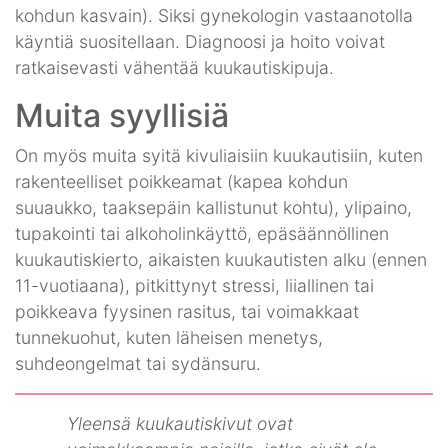
kohdun kasvain). Siksi gynekologin vastaanotolla
käyntiä suositellaan. Diagnoosi ja hoito voivat
ratkaisevasti vähentää kuukautiskipuja.
Muita syyllisiä
On myös muita syitä kivuliaisiin kuukautisiin, kuten
rakenteelliset poikkeamat (kapea kohdun
suuaukko, taaksepäin kallistunut kohtu), ylipaino,
tupakointi tai alkoholinkäyttö, epäsäännöllinen
kuukautiskierto, aikaisten kuukautisten alku (ennen
11-vuotiaana), pitkittynyt stressi, liiallinen tai
poikkeava fyysinen rasitus, tai voimakkaat
tunnekuohut, kuten läheisen menetys,
suhdeongelmat tai sydänsuru.
Yleensä kuukautiskivut ovat