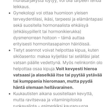
munasarjakysta löytyy, voi olla tarpeen tehdä
leikkaus.
Gynekologi voi ottaa huomioon yleisen
terveydentilasi, ikäsi, tarpeesi ja elämäntapasi
sekä suositella hormonaalista ehkäisyä
(ehkäisypillerit tai hormonikierukka)
dysmenorrean hoitoon – tämä auttaa
erityisesti hormonitasapainon häiriöissä.
Tietyt asennot voivat helpottaa kipua, kuten
sikiöasento: makaa kyljelläsi tai selälläsi jalat
vatsan päälle vedettynä. Myös nelinkontin olo
helpottaa osaa kipuja.
Voit kevyesti hieroa
vatsaasi ja alaselkää itse tai pyytää ystävää
tai kumppania hieromaan, mutta pyydä
häntä olemaan hellävarainen.
Kuukautisten aikana suositellaan kevyttä,
mutta ravitsevaa ja vitamiinipitoista
ruokavaliota – esimerkiksi kaurapuuroa,