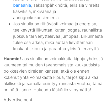
banaania
, saksanpähkinöitä, erilaisia vihreitä
kasviksia, inkivääriä ja
auringonkukansiemeniä.
Jos sinulla on riittävästi voimaa ja energiaa,
tee kevyttä liikuntaa, kuten joogaa, rauhallista
juoksua tai venyttelevää jumppaa. Liikunnasta
tulee osa arkea, mikä auttaa lievittämään
kuukautiskipuja ja parantaa yleistä terveyttä.
Huomio!
Jos sinulla on voimakkaita kipuja yhdessä
kuumeen tai muiden tavanomaisista kuukautisista
poikkeavien oireiden kanssa, etkä ole ennen
kokenut yhtä voimakasta kipua, tai jos kipu alkaa
äkillisesti ja samalla esiintyy runsasta vuotoa, tämä
on hätätilanne. Hakeudu lääkäriin viipymättä!
Advertisement