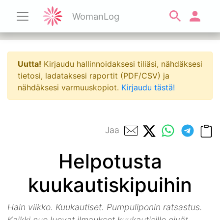
WomanLog
Uutta!
Kirjaudu hallinnoidaksesi tiliäsi, nähdäksesi
tietosi, ladataksesi raportit (PDF/CSV) ja
nähdäksesi varmuuskopiot.
Kirjaudu tästä!
Jaa
Helpotusta
kuukautiskipuihin
Hain viikko. Kuukautiset. Pumpuliponin ratsastus.
Kaikki nuo luovat ilmaukset kuukautisille eivät