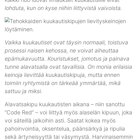
lohduta, kun on kyse niihin liittyvistä vaivoista.
Vaikka kuukautiset ovat täysin normaali, toistuva
prosessi naisen kehossa, ne voivat aiheuttaa
epämukavuutta. Kouristukset, jomotus ja painava
tunne alavatsalla ovat tavallisia. On monia erilaisia
keinoja lievittää kuukautiskipuja, mutta ennen
toimiin ryhtymistä on tärkeää ymmärtää, mikä
sattuu ja miksi.
Alavatsakipu kuukautisten aikana – niin sanottu
“Code Red” – voi liittyä myös alaselän kipuun, joka
voi säteillä jalkoihin asti. Saatat kokea myös
pahoinvointia, oksentelua, päänsärkyä ja ripulia
sekä ärtyneisyyttä tai väsymystä. Harvinaisemmin