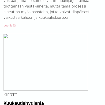
vastaan, sillä ne stimuloivat immuunijärjestelmää
tuottamaan vasta-aineita, mutta tämä prosessi
aiheuttaa myös haasteita, jotka voivat tilapäisesti
vaikuttaa kehoon ja kuukautiskiertoon.
Lue lisää
KIERTO
Kuukautishygienia