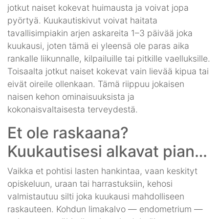
jotkut naiset kokevat huimausta ja voivat jopa
pyörtyä. Kuukautiskivut voivat haitata
tavallisimpiakin arjen askareita 1–3 päivää joka
kuukausi, joten tämä ei yleensä ole paras aika
rankalle liikunnalle, kilpailuille tai pitkille vaelluksille.
Toisaalta jotkut naiset kokevat vain lievää kipua tai
eivät oireile ollenkaan. Tämä riippuu jokaisen
naisen kehon ominaisuuksista ja
kokonaisvaltaisesta terveydestä.
Et ole raskaana?
Kuukautisesi alkavat pian…
Vaikka et pohtisi lasten hankintaa, vaan keskityt
opiskeluun, uraan tai harrastuksiin, kehosi
valmistautuu silti joka kuukausi mahdolliseen
raskauteen. Kohdun limakalvo — endometrium —