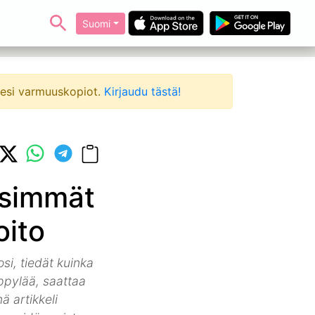
Suomi
ksesi varmuuskopiot.
Kirjaudu tästä!
isimmät
oito
osi, tiedät kuinka
äppylää, saattaa
ä artikkeli