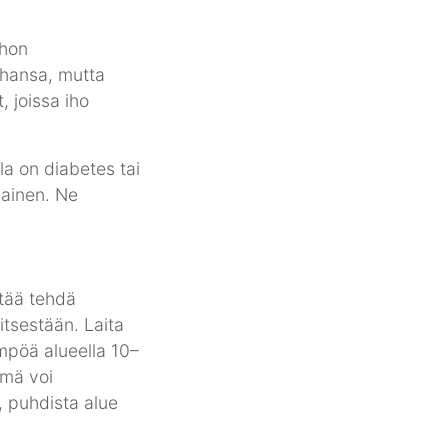
ehon
tahansa, mutta
, joissa iho
la on diabetes tai
vainen. Ne
ttää tehdä
itsestään. Laita
ämpöä alueella 10–
ämä voi
, puhdista alue