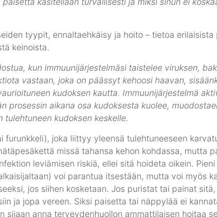
paisetta käsitellään turvallisesti ja miksi sinun ei kosk
ostua, kun immuunijärjestelmäsi taistelee viruksen, bakt
ktiota vastaan, joka on päässyt kehoosi haavan, sisää
vaurioituneen kudoksen kautta. Immuunijärjestelmä akt
ämän prosessin aikana osa kudoksesta kuolee, muodosta
n tulehtuneen kudoksen keskelle.
i furunkkeli), joka liittyy yleensä tulehtuneeseen karv
 mätäpesäkettä missä tahansa kehon kohdassa, mutta pa
nfektion leviämisen riskiä, ellei sitä hoideta oikein. Pien
lkaisijaltaan) voi parantua itsestään, mutta voi myös 
ksi, jos siihen kosketaan. Jos puristat tai painat sitä, i
in ja jopa vereen. Siksi paisetta tai näppylää ei kannat
en sijaan anna terveydenhuollon ammattilaisen hoitaa se 