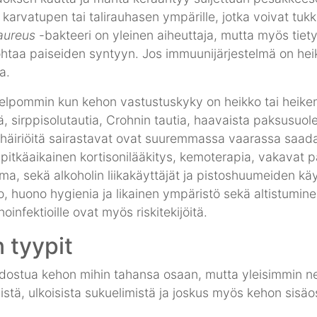
arvatupen tai talirauhasen ympärille, jotka voivat tuk
aureus
-bakteeri on yleinen aiheuttaja, mutta myös tietyt
johtaa paiseiden syntyyn. Jos immuunijärjestelmä on hei
a.
helpommin kun kehon vastustuskyky on heikko tai heike
ä, sirppisolutautia, Crohnin tautia, haavaista paksusuol
ohäiriöitä sairastavat ovat suuremmassa vaarassa saada
 on pitkäaikainen kortisonilääkitys, kemoterapia, vakavat
 sekä alkoholin liikakäyttäjät ja pistoshuumeiden käyt
, huono hygienia ja likainen ympäristö sekä altistumin
hoinfektioille ovat myös riskitekijöitä.
 tyypit
dostua kehon mihin tahansa osaan, mutta yleisimmin ne 
istä, ulkoisista sukuelimistä ja joskus myös kehon sisäo