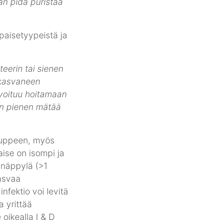
aan pidä puristaa
eerin tai sienen
nkasvaneen
ivoituu hoitamaan
en pienen mätää
atuppeen, myös
ise on isompi ja
i näppylä (>1
kasvaa
nfektio voi levitä
a yrittää
oikealla I & D