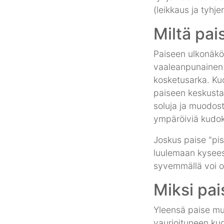
(leikkaus ja tyhje
Miltä pai
Paiseen ulkonäkö 
vaaleanpunainen 
kosketusarka. Kuo
paiseen keskustan
soluja ja muodos
ympäröiviä kudok
Joskus paise "pi
luulemaan kysees
syvemmällä voi ol
Miksi pai
Yleensä paise mu
vaurioituneen ku