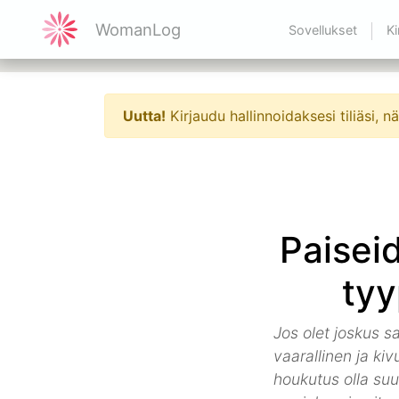
WomanLog
Sovellukset
Ki
Uutta!
Kirjaudu hallinnoidaksesi tiliäsi,
Paisei
tyy
Jos olet joskus sa
vaarallinen ja kiv
houkutus olla suur