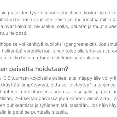
eisin paiseiden tyyppi muodostuu ihoon, koska iho on k
 altistuu helposti vaurioille. Paise voi muodostua mihin 
a ovat kainalot, nivusalue, selkä, pakarat ja muut alueet
ittuu helposti.
opaise voi kehittyä kuolioksi (gangreenaksi). Jos sinul
ka heikentää verenkiertoa, sinun tulee olla erityisen varo
aada kuolio hoitamattoman infektion seurauksena.
ren paisetta hoidetaan?
m (0,5 tuumaa) kokoiselle paiseelle tai näppylälle voi yri
 käyttää lämpötyynyä, jotta se "pisteytyy" ja tyhjenee 
pöhauteen ja tulehtuneen alueen väliin suojaksi ja pidä l
allaan, 2–4 kertaa päivässä jopa kahden viikon ajan. T
en puhkeamista ja tyhjenemistä itsestään. Jos näin käy
lla ja peitä se puhtaalla siteellä.