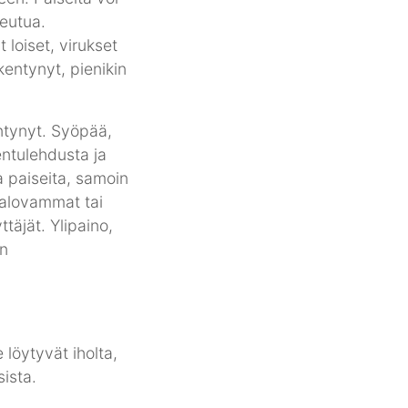
keutua.
 loiset, virukset
kentynyt, pienikin
ntynyt. Syöpää,
entulehdusta ja
 paiseita, samoin
 palovammat tai
täjät. Ylipaino,
en
löytyvät iholta,
sista.