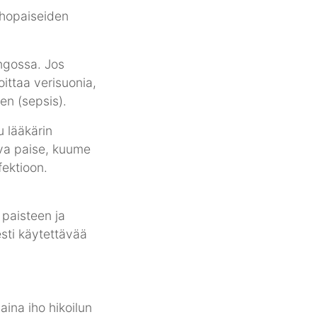
ingossa. Jos
ittaa verisuonia,
en (sepsis).
u lääkärin
ava paise, kuume
fektioon.
 paisteen ja
esti käytettävää
aina iho hikoilun