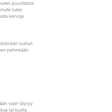
 kuten puuvillasta
inulle tulee
kata karvoja
äröivään luuhun.
timen pehmeään
tään vaan täytyy
tua tai kuolla,