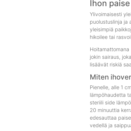
Ihon paise
Ylivoimaisesti yl
puolustuslinja ja
yleisimpiä paikkoj
hikoilee tai rasvo
Hoitamattomana ih
jokin sairaus, jo
lisäävät riskiä s
Miten ihove
Pienelle, alle 1 c
lämpöhaudetta tai
steriili side läm
20 minuuttia kerr
edesauttaa paise
vedellä ja saippua