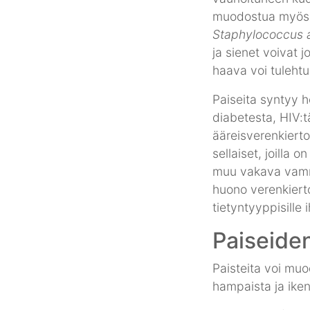
muodostua myös k
Staphylococcus 
ja sienet voivat 
haava voi tulehtu
Paiseita syntyy 
diabetesta, HIV:t
ääreisverenkiert
sellaiset, joilla
muu vakava vamma,
huono verenkierto
tietyntyyppisille i
Paiseiden
Paisteita voi muo
hampaista ja iken