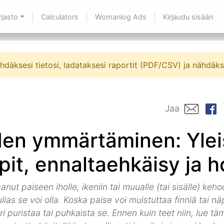
rjasto
Calculators
Womanlog Ads
Kirjaudu sisään
 nähdäksesi tietosi, ladataksesi raportit (PDF/CSV) ja nähdä
Jaa
den ymmärtäminen: Yle
pit, ennaltaehkäisy ja h
anut paiseen iholle, ikeniin tai muualle (tai sisälle) keho
ulias se voi olla. Koska paise voi muistuttaa finniä tai n
i puristaa tai puhkaista se. Ennen kuin teet niin, lue täm