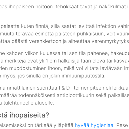
 paisetta kuten finniä, sillä saatat levittää infektion vah
 muuta terävää esinettä paisteen puhkaisuun, voit vaurio
saattaa päästä verenkiertoon ja aiheuttaa verenmyrkytyks
ne kahden viikon kuluessa tai sen tila pahenee, hakeud
ia merkkejä ovat yli 1 cm halkaisijaltaan oleva tai kasv
vien muodostuminen ihoon, mikä voi viitata leviävään in
 myös, jos sinulla on jokin immuunipuutostila.
ammattilainen suorittaa I & D -toimenpiteen eli leikkaa
 määrää todennäköisesti antibioottikuurin sekä paikallis
a tulehtuneelle alueelle.
tä ihopaiseita?
äisemiseksi on tärkeää ylläpitää
hyvää hygieniaa
. Pese 