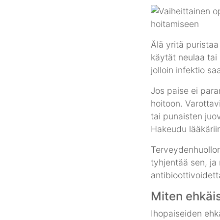
Älä yritä puristaa
käytät neulaa tai
jolloin infektio 
Jos paise ei para
hoitoon. Varottav
tai punaisten juo
Hakeudu lääkäriin
Terveydenhuollon 
tyhjentää sen, ja
antibioottivoidett
Miten ehkäis
Ihopaiseiden ehk