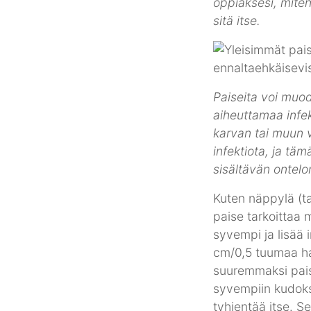
oppiaksesi, miten 
sitä itse.
Paiseita voi muod
aiheuttamaa infe
karvan tai muun 
infektiota, ja t
sisältävän ontelo
Kuten näppylä (ta
paise tarkoittaa
syvempi ja lisää i
cm/0,5 tuumaa ha
suuremmaksi paisee
syvempiin kudoksi
tyhjentää itse. S