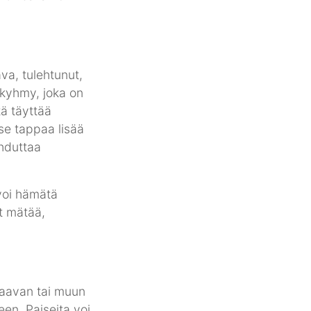
va, tulehtunut,
 kyhmy, joka on
tä täyttää
se tappaa lisää
ehduttaa
 voi hämätä
t mätää,
haavan tai muun
en. Paiseita voi