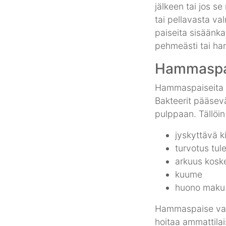
jälkeen tai jos se
tai pellavasta val
paiseita sisäänka
pehmeästi tai har
Hammaspa
Hammaspaiseita v
Bakteerit pääsev
pulppaan. Tällöin
jyskyttävä k
turvotus tul
arkuus kosk
kuume
huono maku 
Hammaspaise vaat
hoitaa ammattilai