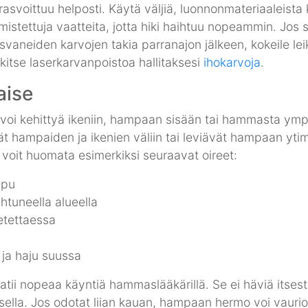
 rasvoittuu helposti. Käytä väljiä, luonnonmateriaaleista
mistettuja vaatteita, jotta hiki haihtuu nopeammin. Jos s
svaneiden karvojen takia parranajon jälkeen, kokeile lei
kitse laserkarvanpoistoa hallitaksesi
ihokarvoja
.
ise
oi kehittyä ikeniin, hampaan sisään tai hammasta ymp
ät hampaiden ja ikenien väliin tai leviävät hampaan y
 voit huomata esimerkiksi seuraavat oireet:
ipu
ehtuneella alueella
etettaessa
ja haju suussa
ii nopeaa käyntiä hammaslääkärillä. Se ei häviä itses
sella. Jos odotat liian kauan, hampaan hermo voi vaurioi