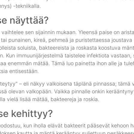
nnys) -tekniikalla.
se näyttää?
vaihtelee sen sijainnin mukaan. Yleensä paise on arista
tai punainen, kireä, pehmeä ja puristettaessa joustava
lleista soluista, bakteereista ja roskasta koostuva män
. Kun immuunijärjestelmä taistelee infektiota vastaan, 
taa enemmän mätää. Tämä luo painetta ihon alle ja tul
sia entisestään.
steytyy" – eli näkyy valkoisena täplänä pinnassa; tämä
sä olevan valkopään. Vaikka pinnalle onkin kerääntyny
la vielä lisää mätää, bakteereja ja roskia.
se kehittyy?
odostuu, kun iholla elävät bakteerit pääsevät kehoon 
doksen kautta ja mäntä kerääntyy suljettuun pesäkkeese