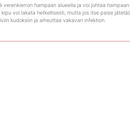
ää verenkierron hampaan alueella ja voi johtaa hampaan
kipu voi lakata hetkellisesti, mutta jos itse paise jätet
iviin kudoksiin ja aiheuttaa vakavan infektion.