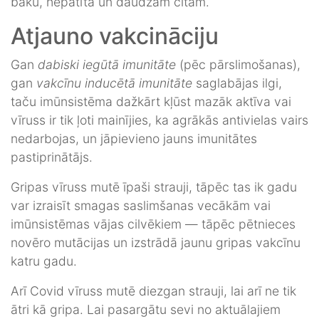
baku, hepatīta un daudzām citām.
Atjauno vakcināciju
Gan
dabiski iegūtā imunitāte
(pēc pārslimošanas),
gan
vakcīnu inducētā imunitāte
saglabājas ilgi,
taču imūnsistēma dažkārt kļūst mazāk aktīva vai
vīruss ir tik ļoti mainījies, ka agrākās antivielas vairs
nedarbojas, un jāpievieno jauns imunitātes
pastiprinātājs.
Gripas vīruss mutē īpaši strauji, tāpēc tas ik gadu
var izraisīt smagas saslimšanas vecākām vai
imūnsistēmas vājas cilvēkiem — tāpēc pētnieces
novēro mutācijas un izstrādā jaunu gripas vakcīnu
katru gadu.
Arī Covid vīruss mutē diezgan strauji, lai arī ne tik
ātri kā gripa. Lai pasargātu sevi no aktuālajiem