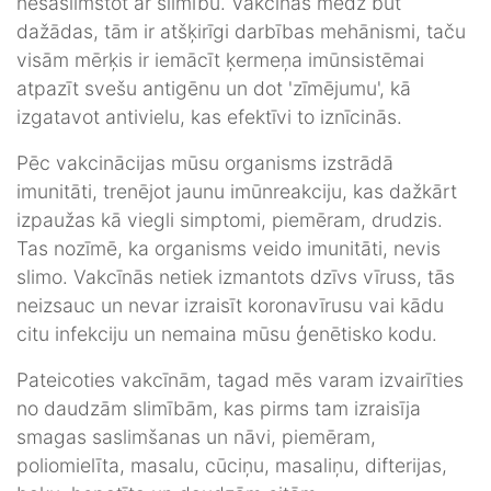
nesaslimstot ar slimību. Vakcīnas mēdz būt
dažādas, tām ir atšķirīgi darbības mehānismi, taču
visām mērķis ir iemācīt ķermeņa imūnsistēmai
atpazīt svešu antigēnu un dot 'zīmējumu', kā
izgatavot antivielu, kas efektīvi to iznīcinās.
Pēc vakcinācijas mūsu organisms izstrādā
imunitāti, trenējot jaunu imūnreakciju, kas dažkārt
izpaužas kā viegli simptomi, piemēram, drudzis.
Tas nozīmē, ka organisms veido imunitāti, nevis
slimo. Vakcīnās netiek izmantots dzīvs vīruss, tās
neizsauc un nevar izraisīt koronavīrusu vai kādu
citu infekciju un nemaina mūsu ģenētisko kodu.
Pateicoties vakcīnām, tagad mēs varam izvairīties
no daudzām slimībām, kas pirms tam izraisīja
smagas saslimšanas un nāvi, piemēram,
poliomielīta, masalu, cūciņu, masaliņu, difterijas,