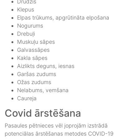
Drudzis
Klepus
Elpas trūkums, apgrūtināta elpošana
Nogurums
Drebuļi
Muskuļu sāpes
Galvassāpes
Kakla sāpes
Aizlikts deguns, iesnas
Garšas zudums
Ožas zudums
Nelabums, vemšana
Caureja
Covid ārstēšana
Pasaules pētnieces vēl joprojām izstrādā
potenciālas ārstēšanas metodes COVID-19