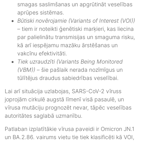
smagas saslimšanas un apgrūtināt veselības
aprūpes sistēmas.
Būtiski novērojamie (Variants of Interest (VOI))
– tiem ir noteikti ģenētiski marķieri, kas liecina
par palielinātu transmisijas un smaguma risku,
kā arī iespējamu mazāku ārstēšanas un
vakcīnu efektivitāti.
Tiek uzraudzīti (Variants Being Monitored
(VBM))
– šie pašlaik nerada nozīmīgus un
tūlītējus draudus sabiedrības veselībai.
Lai arī situācija uzlabojas, SARS-CoV-2 vīruss
joprojām cirkulē augstā līmenī visā pasaulē, un
vīrusa mutāciju prognozēt nevar, tāpēc veselības
autoritātes saglabā uzmanību.
Patlaban izplatītākie vīrusa paveidi ir Omicron JN.1
un BA.2.86. vairums vietu tie tiek klasificēti kā VOI,