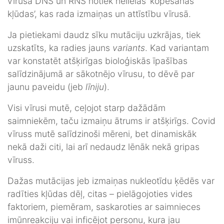
vīrusa DNS un RNS notiek nelielas ‘kopēšanas
kļūdas’, kas rada izmaiņas un attīstību vīrusā.
Ja pietiekami daudz sīku mutāciju uzkrājas, tiek
uzskatīts, ka radies jauns
variants
. Kad variantam
var konstatēt atšķirīgas bioloģiskās īpašības
salīdzinājumā ar sākotnējo vīrusu, to dēvē par
jaunu paveidu (jeb
līniju
).
Visi vīrusi mutē, ceļojot starp dažādām
saimniekēm, taču izmaiņu ātrums ir atšķirīgs. Covid
vīruss mutē salīdzinoši mēreni, bet dinamiskāk
nekā daži citi, lai arī nedaudz lēnāk nekā gripas
vīruss.
Dažas mutācijas jeb izmaiņas nukleotīdu ķēdēs var
radīties kļūdas dēļ, citas – pielāgojoties vides
faktoriem, piemēram, saskaroties ar saimnieces
imūnreakciju vai inficējot personu, kura jau