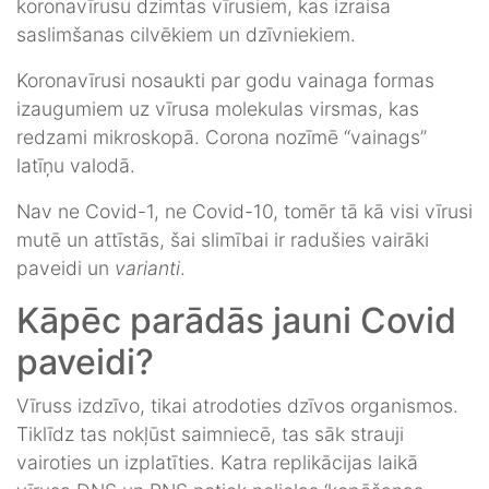
koronavīrusu dzimtas vīrusiem, kas izraisa
saslimšanas cilvēkiem un dzīvniekiem.
Koronavīrusi nosaukti par godu vainaga formas
izaugumiem uz vīrusa molekulas virsmas, kas
redzami mikroskopā. Corona nozīmē “vainags”
latīņu valodā.
Nav ne Covid-1, ne Covid-10, tomēr tā kā visi vīrusi
mutē un attīstās, šai slimībai ir radušies vairāki
paveidi un
varianti
.
Kāpēc parādās jauni Covid
paveidi?
Vīruss izdzīvo, tikai atrodoties dzīvos organismos.
Tiklīdz tas nokļūst saimniecē, tas sāk strauji
vairoties un izplatīties. Katra replikācijas laikā