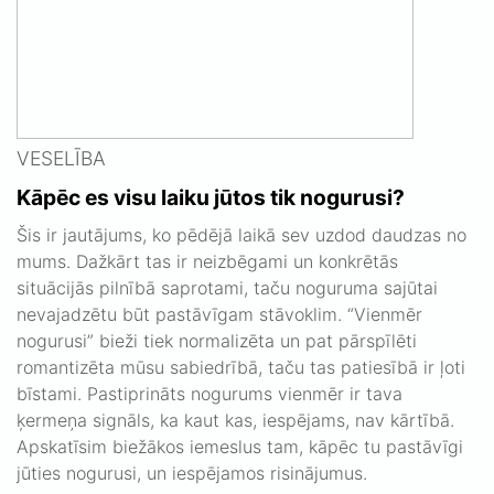
VESELĪBA
Kāpēc es visu laiku jūtos tik nogurusi?
Šis ir jautājums, ko pēdējā laikā sev uzdod daudzas no
mums. Dažkārt tas ir neizbēgami un konkrētās
situācijās pilnībā saprotami, taču noguruma sajūtai
nevajadzētu būt pastāvīgam stāvoklim. “Vienmēr
nogurusi” bieži tiek normalizēta un pat pārspīlēti
romantizēta mūsu sabiedrībā, taču tas patiesībā ir ļoti
bīstami. Pastiprināts nogurums vienmēr ir tava
ķermeņa signāls, ka kaut kas, iespējams, nav kārtībā.
Apskatīsim biežākos iemeslus tam, kāpēc tu pastāvīgi
jūties nogurusi, un iespējamos risinājumus.