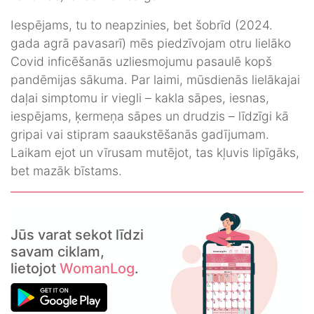
Iespējams, tu to neapzinies, bet šobrīd (2024.
gada agrā pavasarī) mēs piedzīvojam otru lielāko
Covid inficēšanās uzliesmojumu pasaulē kopš
pandēmijas sākuma. Par laimi, mūsdienās lielākajai
daļai simptomu ir viegli – kakla sāpes, iesnas,
iespējams, ķermeņa sāpes un drudzis – līdzīgi kā
gripai vai stipram saaukstēšanās gadījumam.
Laikam ejot un vīrusam mutējot, tas kļuvis lipīgāks,
bet mazāk bīstams.
Jūs varat sekot līdzi
savam ciklam,
lietojot
WomanLog
.