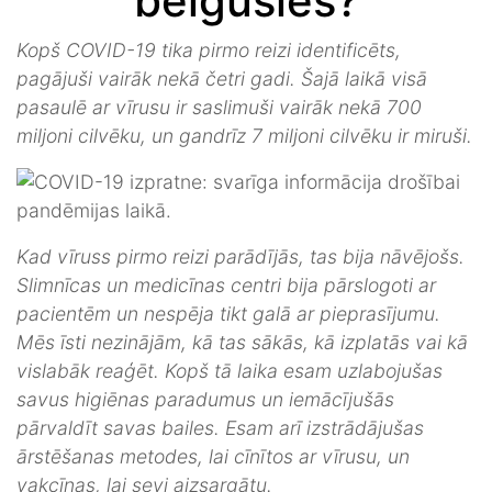
beigusies?
Kopš COVID-19 tika pirmo reizi identificēts,
pagājuši vairāk nekā četri gadi. Šajā laikā visā
pasaulē ar vīrusu ir saslimuši vairāk nekā 700
miljoni cilvēku, un gandrīz 7 miljoni cilvēku ir miruši.
Kad vīruss pirmo reizi parādījās, tas bija nāvējošs.
Slimnīcas un medicīnas centri bija pārslogoti ar
pacientēm un nespēja tikt galā ar pieprasījumu.
Mēs īsti nezinājām, kā tas sākās, kā izplatās vai kā
vislabāk reaģēt. Kopš tā laika esam uzlabojušas
savus higiēnas paradumus un iemācījušās
pārvaldīt savas bailes. Esam arī izstrādājušas
ārstēšanas metodes, lai cīnītos ar vīrusu, un
vakcīnas, lai sevi aizsargātu.