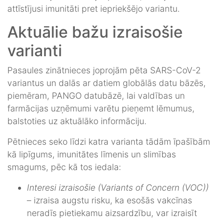
attīstījusi imunitāti pret iepriekšējo variantu.
Aktuālie bažu izraisošie
varianti
Pasaules zinātnieces joprojām pēta SARS-CoV-2
variantus un dalās ar datiem globālās datu bāzēs,
piemēram, PANGO datubāzē, lai valdības un
farmācijas uzņēmumi varētu pieņemt lēmumus,
balstoties uz aktuālāko informāciju.
Pētnieces seko līdzi katra varianta tādām īpašībām
kā lipīgums, imunitātes līmenis un slimības
smagums, pēc kā tos iedala:
Interesi izraisošie (Variants of Concern (VOC))
– izraisa augstu risku, ka esošās vakcīnas
neradīs pietiekamu aizsardzību, var izraisīt