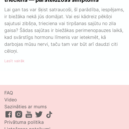
Lai gan tas var šķist satraucoši, šī parādība, iespējams,
ir biežāka nekā jūs domājat. Vai esi kādreiz pēkšņi
sajutusi zibšņa, trieciena vai tirpšanas sajūtu no zila
gaisa? Šādas sajūtas ir biežākas perimenopauzes laikā,
kad svārstīgs hormonu līmenis var ietekmēt, kā
darbojas mūsu nervi, taču tam var būt arī daudzi citi
cēloņi.
Lasīt vairāk
FAQ
Video
Sazināties ar mums
Privātuma politika