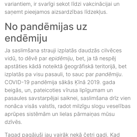
variantiem, ir svarīgi sekot līdzi vakcinācijai un
saņemt pieejamos aizsardzības līdzekļus.
No pandēmijas uz
endēmiju
Ja saslimšana strauji izplatās daudzās cilvēces
vidū, to dēvē par
epidēmiju
, bet, ja tā nespēj
apstāties kādā noteiktā ģeogrāfiskā teritorijā, bet
izplatās pa visu pasauli, to sauc par
pandēmiju
.
COVID-19 pandēmija sākās Ķīnā 2019. gada
beigās, un, pateicoties vīrusa lipīgumam un
pasaules savstarpējai saiknei, saslimšana drīz vien
nonāca visās valstīs, radot milzīgu slogu veselības
aprūpes sistēmām un lielas pārmaiņas mūsu
dzīvēs.
Tagad pagājuši jau vairāk nekā četri gadi. Kad