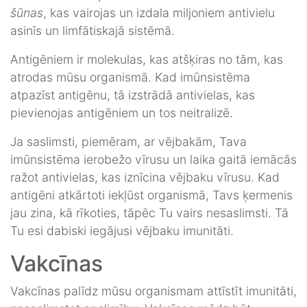
šūnas
, kas vairojas un izdala miljoniem antivielu
asinīs un limfātiskajā sistēmā.
Antigēniem ir molekulas, kas atšķiras no tām, kas
atrodas mūsu organismā. Kad imūnsistēma
atpazīst antigēnu, tā izstrādā antivielas, kas
pievienojas antigēniem un tos neitralizē.
Ja saslimsti, piemēram, ar vējbakām, Tava
imūnsistēma ierobežo vīrusu un laika gaitā iemācās
ražot antivielas, kas iznīcina vējbaku vīrusu. Kad
antigēni atkārtoti iekļūst organismā, Tavs ķermenis
jau zina, kā rīkoties, tāpēc Tu vairs nesaslimsti. Tā
Tu esi dabiski iegājusi vējbaku imunitāti.
Vakcīnas
Vakcīnas palīdz mūsu organismam attīstīt imunitāti,