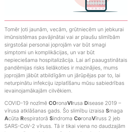
Tomēr ļoti jaunām, vecām, grūtniecēm un jebkurai
imūnsistēmas pavājinātai vai ar plaušu slimībām
sirgstošai personai joprojām var būt smagi
simptomi un komplikācijas, un var būt
nepieciešama hospitalizācija. Lai arī paaugstinātais
pandēmijas risks lielākoties ir mazinājies, mums
joprojām jābūt atbildīgām un jārūpējas par to, lai
neturpinātu infekciju izplatīšanu mūsu sabiedrības
ievainojamākajām cilvēkiem.
COVID-19 nozīmē
CO
rona
VI
rusa
D
isease 2019 –
vīrusa atklāšanas gads. Šo slimību izraisa
S
maga
A
cūta
R
espiratorā
S
indroma
Co
rona
V
īruss 2 jeb
SARS-CoV-2 vīruss. Tā ir tikai viena no daudzajām