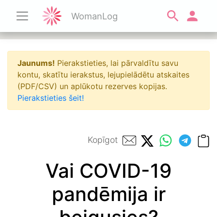
WomanLog
Jaunums!
Pierakstieties, lai pārvaldītu savu
kontu, skatītu ierakstus, lejupielādētu atskaites
(PDF/CSV) un aplūkotu rezerves kopijas.
Pierakstieties šeit!
Kopīgot
Vai COVID-19
pandēmija ir