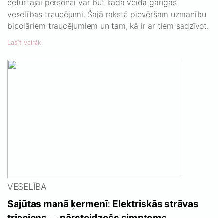
ceturtajai personai var būt kāda veida garīgās
veselības traucējumi. Šajā rakstā pievēršam uzmanību
bipolāriem traucējumiem un tam, kā ir ar tiem sadzīvot.
Lasīt vairāk
VESELĪBA
Sajūtas manā ķermenī: Elektriskās strāvas
trieciens — pārsteidzošs simptoms