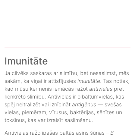
Imunitāte
Ja cilvēks saskaras ar slimību, bet nesaslimst, mēs
sakām, ka viņai ir attīstījusies
imunitāte
. Tas notiek,
kad mūsu ķermenis iemācās ražot
antivielas
pret
konkrēto slimību. Antivielas ir olbaltumvielas, kas
spēj neitralizēt vai iznīcināt
antigēnus
— svešas
vielas, piemēram, vīrusus, baktērijas, sēnītes un
toksīnus, kas var izraisīt saslimšanu.
Antivielas ražo īpašas baltās asins šūnas –
B