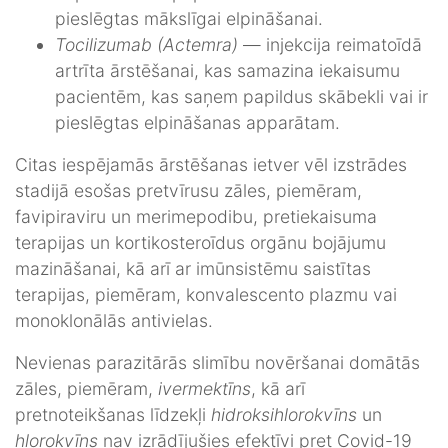
pieslēgtas mākslīgai elpināšanai.
Tocilizumab (Actemra)
— injekcija reimatoīdā
artrīta ārstēšanai, kas samazina iekaisumu
pacientēm, kas saņem papildus skābekli vai ir
pieslēgtas elpināšanas apparātam.
Citas iespējamās ārstēšanas ietver vēl izstrādes
stadijā esošas pretvīrusu zāles, piemēram,
favipiraviru un merimepodibu, pretiekaisuma
terapijas un kortikosteroīdus orgānu bojājumu
mazināšanai, kā arī ar imūnsistēmu saistītas
terapijas, piemēram, konvalescento plazmu vai
monoklonālās antivielas.
Nevienas parazitārās slimību novēršanai domātās
zāles, piemēram,
ivermektīns
, kā arī
pretnoteikšanas līdzekļi
hidroksihlorokvīns
un
hlorokvīns
nav izrādījušies efektīvi pret Covid-19