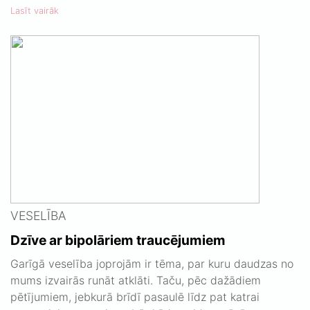
Lasīt vairāk
VESELĪBA
Dzīve ar bipolāriem traucējumiem
Garīgā veselība joprojām ir tēma, par kuru daudzas no
mums izvairās runāt atklāti. Taču, pēc dažādiem
pētījumiem, jebkurā brīdī pasaulē līdz pat katrai