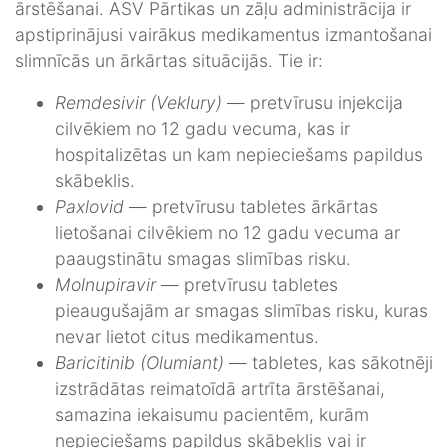
ārstēšanai. ASV Pārtikas un zāļu administrācija ir
apstiprinājusi vairākus medikamentus izmantošanai
slimnīcās un ārkārtas situācijās. Tie ir:
Remdesivir (Veklury)
— pretvīrusu injekcija
cilvēkiem no 12 gadu vecuma, kas ir
hospitalizētas un kam nepieciešams papildus
skābeklis.
Paxlovid
— pretvīrusu tabletes ārkārtas
lietošanai cilvēkiem no 12 gadu vecuma ar
paaugstinātu smagas slimības risku.
Molnupiravir
— pretvīrusu tabletes
pieaugušajām ar smagas slimības risku, kuras
nevar lietot citus medikamentus.
Baricitinib (Olumiant)
— tabletes, kas sākotnēji
izstrādātas reimatoīdā artrīta ārstēšanai,
samazina iekaisumu pacientēm, kurām
nepieciešams papildus skābeklis vai ir