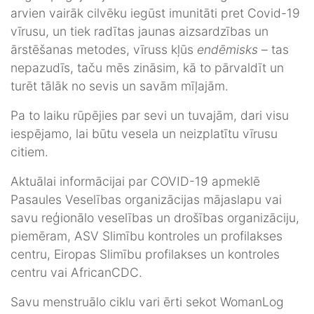
arvien vairāk cilvēku iegūst imunitāti pret Covid-19
vīrusu, un tiek radītas jaunas aizsardzības un
ārstēšanas metodes, vīruss kļūs
endēmisks
– tas
nepazudīs, taču mēs zināsim, kā to pārvaldīt un
turēt tālāk no sevis un savām mīļajām.
Pa to laiku rūpējies par sevi un tuvajām, dari visu
iespējamo, lai būtu vesela un neizplatītu vīrusu
citiem.
Aktuālai informācijai par COVID-19 apmeklē
Pasaules Veselības organizācijas mājaslapu vai
savu reģionālo veselības un drošības organizāciju,
piemēram, ASV Slimību kontroles un profilakses
centru, Eiropas Slimību profilakses un kontroles
centru vai AfricanCDC.
Savu menstruālo ciklu vari ērti sekot WomanLog