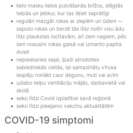
lieto masku lielos pulcēšanās brīžos, slēgtās
telpās un jebkur, kur tas šķiet saprātīgi
regulāri mazgāt rokas ar ziepēm un ūdeni —
saputo rokas un berzē tās līdz notīri visu ādu
līdz plaukstas locītavām, arī zem nagiem, pēc
tam nosusini rokas gaisā vai izmanto papīra
dvieli
nepieskaries sejai, īpaši atrodoties
sabiedriskās vietās, lai samazinātu vīrusa
iespēju nonākt caur degunu, muti vai acīm
uzlabo telpu ventilāciju mājās, darbavietā vai
skolā
seko līdzi Covid izplatībai savā reģionā
seko līdzi pieejamo vakcīnu aktualitātēm
COVID-19 simptomi