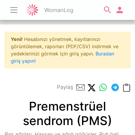
WomanLog
Yeni!
Hesabınızı yönetmek, kayıtlarınızı
görüntülemek, raporları (PDF/CSV) indirmek ve
yedeklerinizi görmek için giriş yapın.
Buradan
giriş yapın!
Paylaş
Premenstrüel
sendrom (PMS)
Baş ağrıları. Hassas ve ağrılı göğüsler. Ruh hali