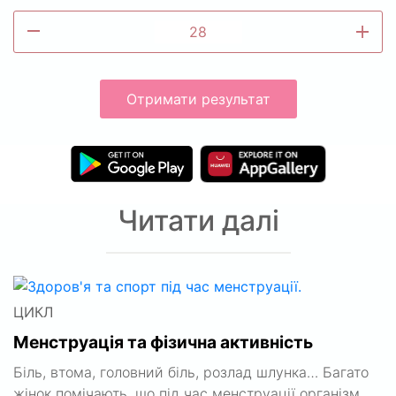
remove
add
Отримати результат
Читати далі
ЦИКЛ
Менструація та фізична активність
Біль, втома, головний біль, розлад шлунка… Багато
жінок помічають, що під час менструації організм