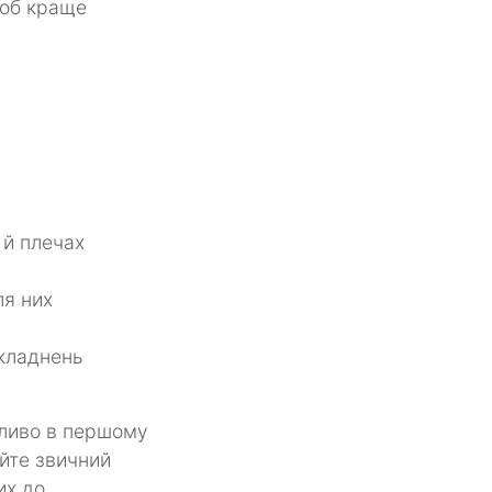
щоб краще
 й плечах
ля них
складнень
бливо в першому
уйте звичний
их до