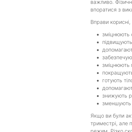
важливо. Фізичн
впоратися з вик
Вправи корисні,
зміцнюють 
підвищують
допомагают
забезпечуют
зміцнюють м
покращують
готують тіл
допомагають
знижують ри
зменшують 
Якщо ви були ак
триместрі, але 
режим. Різко ско