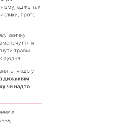
нізму, адже такі
виклики, проте
ову звичку
самопочуття й
кнути травм.
ок щодня.
анять, якщо у
 з диханням
ку чи надто
ення з
ання,