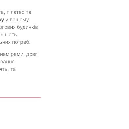
а, пілатес та
су
у вашому
огових будинків
льшість
ьних потреб.
 намірами, довгі
ування
ять, та