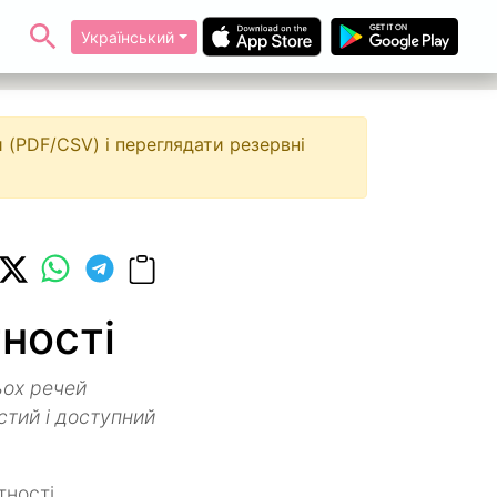
Український
 (PDF/CSV) і переглядати резервні
тності
ьох речей
стий і доступний