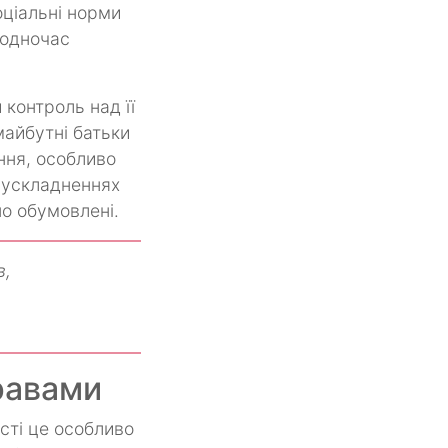
оціальні норми
водночас
контроль над її
майбутні батьки
ння, особливо
х ускладненнях
но обумовлені.
в,
равами
ості це особливо