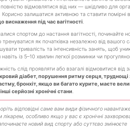
 повністю відмовлятися від них — шкідливо для орга
. Корисно залишатися активною та ставити помірні 
о виснаження під час вагітності
.
алися спортом до настання вагітності, починайте н
 тренуватися як початківка незалежно від вашого 
шувати тривалість та інтенсивність занять, щоб уни
навіть із 5–10 хвилин легкої розминки чи прогулян
ність слід проявляти або взагалі відмовитися від з
укровий діабет, порушення ритму серця, труднощі
астму, бронхіт, якщо ви багато курите, маєте вели
 інші серйозні хронічні стани
.
оріть відповідні саме вам види фізичного навантаж
 лікарем, особливо якщо у вас є хронічні захворюв
зпочинаєте новий вид спорту або суттєво змінюєте