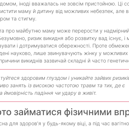
 домом, іноді вважалась не зовсім пристойною. Ці с
хистити маму й дитину від можливих небезпек, але 
ром та стигму.
ота про майбутню маму може перерости у надмірний 
Безумовно, ризик викидня або розвитку вад існує, і 
увати і дотримуватися обережності. Проте обмеже
едені науково, лише звинувачують жінку у можливи
а причини викиднів зазвичай складні й часто генетич
туйтеся здоровим глуздом і уникайте зайвих ризикі
иво занять із високою частотою травм та тих, де є
а ймовірність падіння чи удару в живіт.
рто займатися фізичними вп
на для здоров'я у будь-якому віці, а під час вагітн