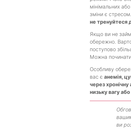
мінімальних або
зміни є стресом
не тренуйтеся д
Якщо ви не займ
обережно. Варто
поступово збіль
Можна починати 
Особливу обереж
вас є
анемія, ц
через хронічну 
низьку вагу або
Обгов
вашим
ви ро