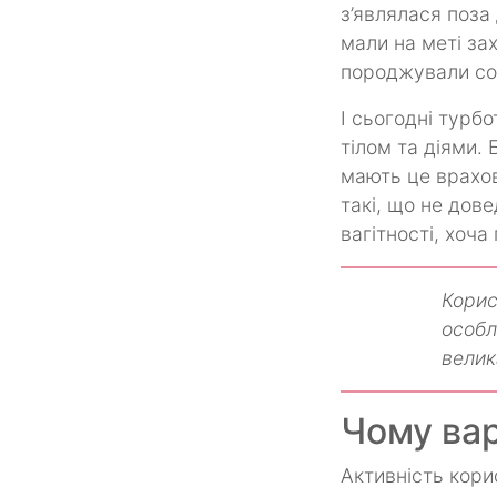
з’являлася поза
мали на меті за
породжували со
І сьогодні турб
тілом та діями. 
мають це врахов
такі, що не дов
вагітності, хоч
Корис
особл
велик
Чому ва
Активність корис