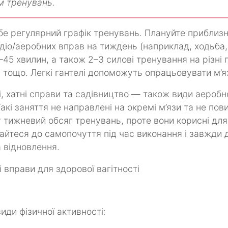
 тренувань.
бе регулярний графік тренувань. Плануйте приблизн
рдіо/аеробних вправ на тиждень (наприклад, ходьба, 
–45 хвилин, а також 2–3 силові тренування на різні 
ки тощо. Легкі гантелі допоможуть опрацьовувати м’я
і, хатні справи та садівництво — також види аеробн
кі заняття не направлені на окремі м’язи та не пови
 тижневий обсяг тренувань, проте вони корисні для
айтеся до самопочуття під час виконання і завжди 
а відновлення.
иди фізичної активності: