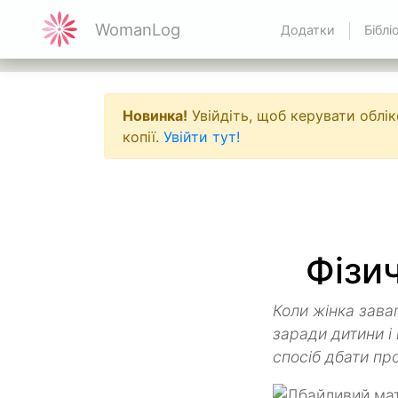
WomanLog
Додатки
Біблі
Новинка!
Увійдіть, щоб керувати облік
копії.
Увійти тут!
Фізич
Коли жінка зава
заради дитини і
спосіб дбати пр