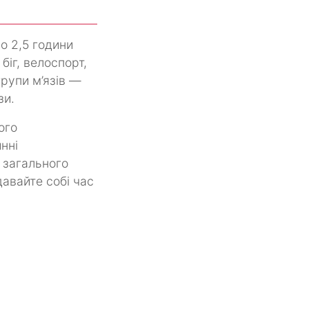
о 2,5 години
біг, велоспорт,
групи м’язів —
зи.
ого
нні
 загального
давайте собі час