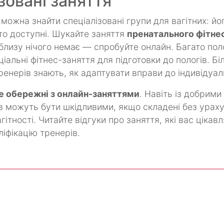
зовані заняття
 можна знайти спеціалізовані групи для вагітних: йог
сто доступні. Шукайте заняття
пренатального фітне
облизу нічого немає — спробуйте онлайн. Багато пол
іальні фітнес-заняття для підготовки до пологів. Бі
енерів знають, як адаптувати вправи до індивідуал
е обережні з онлайн-заняттями
. Навіть із добрими
в можуть бути шкідливими, якщо складені без урах
ітності. Читайте відгуки про заняття, які вас цікавл
ліфікацію тренерів.