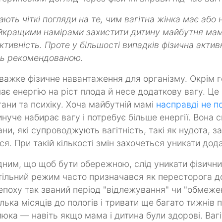
ють чіткі погляди на те, чим вагітна жінка має або 
айкращими намірами захистити дитину майбутня ма
тивність. Проте у більшості випадків фізична активн
ть рекомендованою.
 важке фізичне навантаження для організму. Окрім
чає енергію на ріст плода й несе додаткову вагу. Це
ргани та психіку. Хоча майбутній мамі
насправді не по
еминуче набирає вагу і потребує більше енергії. Вона 
ани, які супроводжують вагітність, такі як нудота, з
ся. При такій кількості змін захочеться уникати дод
ним, що щоб бути обережною, слід уникати фізичн
ільний режим часто призначався як пересторога до 
 епоху так званий період "відлежування" чи "обмеже
лька місяців до пологів і тривати ще багато тижнів п
ка — навіть якщо мама і дитина були здорові. Вагі