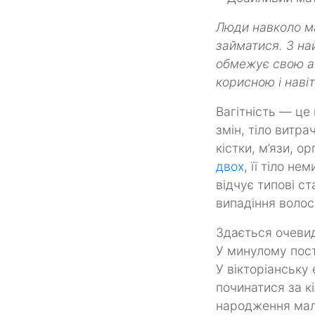
Люди навколо ма
займатися. З н
обмежує свою ак
корисною і наві
Вагітність — це
змін, тіло витра
кістки, м’язи, о
двох
, її тіло н
відчує типові ст
випадіння волос
Здається очевид
У минулому пост
У вікторіанську
починатися за кі
народження малю