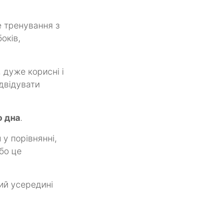
е тренування з
оків,
, дуже корисні і
двідувати
о дна
.
у порівнянні,
 бо це
ний усередині