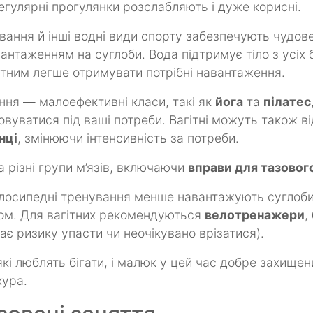
гулярні прогулянки розслабляють і дуже корисні.
ання й інші водні види спорту забезпечують чудов
антаженням на суглоби. Вода підтримує тіло з усіх б
тним легше отримувати потрібні навантаження.
ння — малоефективні класи, такі як
йога
та
пілатес
вуватися під ваші потреби. Вагітні можуть також ві
нці
, змінюючи інтенсивність за потреби.
а різні групи м’язів, включаючи
вправи для тазовог
осипедні тренування менше навантажують суглоби 
гом. Для вагітних рекомендуються
велотренажери
,
ає ризику упасти чи неочікувано врізатися).
які люблять бігати, і малюк у цей час добре захище
хура.