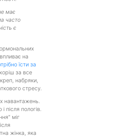
не має
ма часто
ість є
 гормональних
 впливає на
трібно їсти за
скоріш за все
акреп, набряки,
аткового стресу.
их навантажень.
і після пологів.
ння" міг
ісля
тна жінка, яка