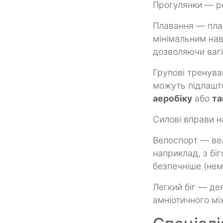
Прогулянки — ре
Плавання — плав
мінімальним нав
дозволяючи вагі
Групові тренува
можуть підлашто
аеробіку
або
та
Силові вправи н
Велоспорт — вел
наприклад, з бі
безпечніше (нем
Легкий біг — де
амніотичного мі