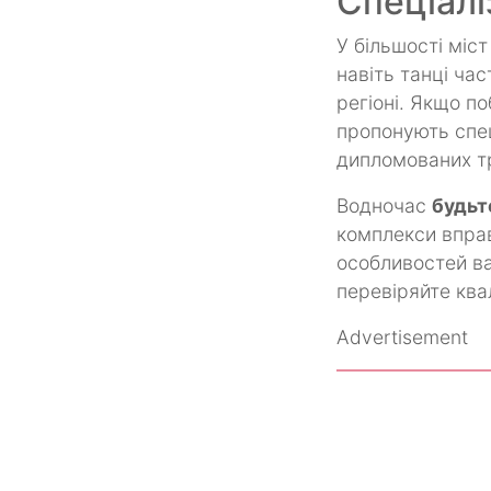
Спеціалі
У більшості міст
навіть танці ча
регіоні. Якщо п
пропонують спец
дипломованих тр
Водночас
будьт
комплекси впра
особливостей ваг
перевіряйте ква
Advertisement