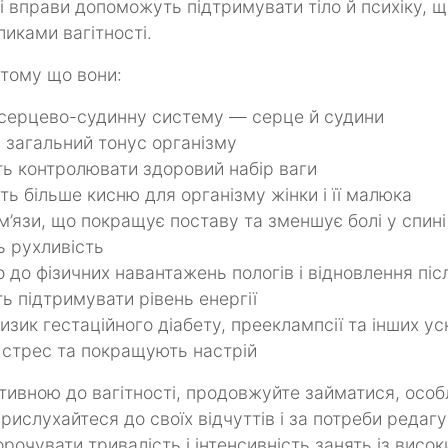
і вправи допоможуть підтримувати тіло й психіку, 
ликами вагітності.
 тому що вони:
серцево-судинну систему — серце й судини
 загальний тонус організму
ь контролювати здоровий набір ваги
ь більше кисню для організму жінки і її малюка
’язи, що покращує поставу та зменшує болі у спині
 рухливість
о до фізичних навантажень пологів і відновлення піс
 підтримувати рівень енергії
зик гестаційного діабету, прееклампсії та інших у
стрес та покращують настрій
тивною до вагітності, продовжуйте займатися, осо
прислухайтеся до своїх відчуттів і за потреби редаг
рочувати тривалість і інтенсивність занять із висок