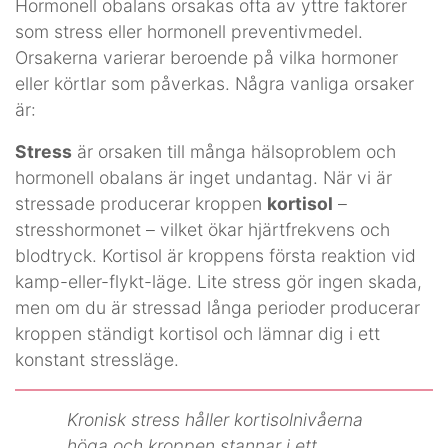
Hormonell obalans orsakas ofta av yttre faktorer
som stress eller hormonell preventivmedel.
Orsakerna varierar beroende på vilka hormoner
eller körtlar som påverkas. Några vanliga orsaker
är:
Stress
är orsaken till många hälsoproblem och
hormonell obalans är inget undantag.
När vi är
stressade producerar kroppen
kortisol
–
stresshormonet – vilket ökar hjärtfrekvens och
blodtryck. Kortisol är kroppens första reaktion vid
kamp-eller-flykt-läge. Lite stress gör ingen skada,
men om du är stressad långa perioder producerar
kroppen ständigt kortisol och lämnar dig i ett
konstant stressläge.
Kronisk stress håller kortisolnivåerna
höga och kroppen stannar i ett