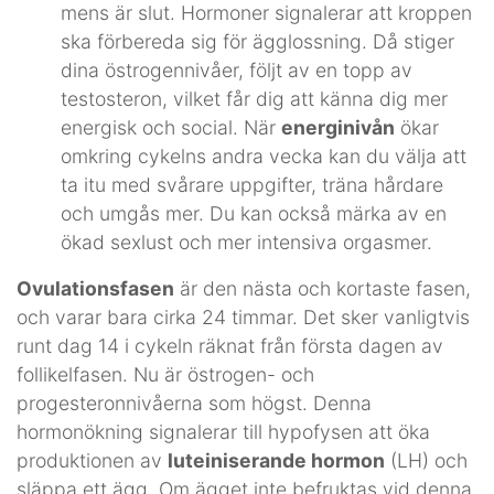
mens är slut. Hormoner signalerar att kroppen
ska förbereda sig för ägglossning. Då stiger
dina östrogennivåer, följt av en topp av
testosteron, vilket får dig att känna dig mer
energisk och social. När
energinivån
ökar
omkring cykelns andra vecka kan du välja att
ta itu med svårare uppgifter, träna hårdare
och umgås mer. Du kan också märka av en
ökad sexlust och mer intensiva orgasmer.
Ovulationsfasen
är den nästa och kortaste fasen,
och varar bara cirka 24 timmar. Det sker vanligtvis
runt dag 14 i cykeln räknat från första dagen av
follikelfasen. Nu är östrogen- och
progesteronnivåerna som högst. Denna
hormonökning signalerar till hypofysen att öka
produktionen av
luteiniserande hormon
(LH) och
släppa ett ägg. Om ägget inte befruktas vid denna