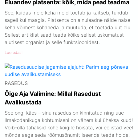
Eluandev platsenta: kõik, mida pead teadma
See, kuidas meie keha meid toetab ja kaitseb, tundub
sageli kui maagia. Platsenta on ainulaadne näide naise
keha võimest kohaneda ja muutuda, et toetada uut elu.
Sellest artiklist saad teada kõike sellest uskumatust
ajutisest organist ja selle funktsioonidest.
Loe edasi
RASEDUS
Õige Aja Valimine: Millal Rasedust
Avalikustada
See ongi käes – sinu rasedus on kinnitatud ning uue
ilmakodanikuga kohtumiseni on vähem kui üheksa kuud!
Võib-olla tahaksid kohe kõigile hõisata, või eelistad veel
mõnda aega seda rõõmusõnumit iseenda teada hoida.