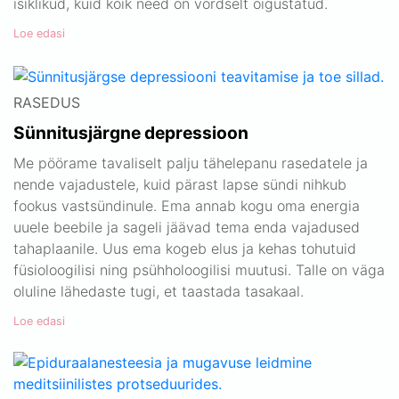
isiklikud, kuid kõik need on võrdselt õigustatud.
Loe edasi
RASEDUS
Sünnitusjärgne depressioon
Me pöörame tavaliselt palju tähelepanu rasedatele ja
nende vajadustele, kuid pärast lapse sündi nihkub
fookus vastsündinule. Ema annab kogu oma energia
uuele beebile ja sageli jäävad tema enda vajadused
tahaplaanile. Uus ema kogeb elus ja kehas tohutuid
füsioloogilisi ning psühholoogilisi muutusi. Talle on väga
oluline lähedaste tugi, et taastada tasakaal.
Loe edasi