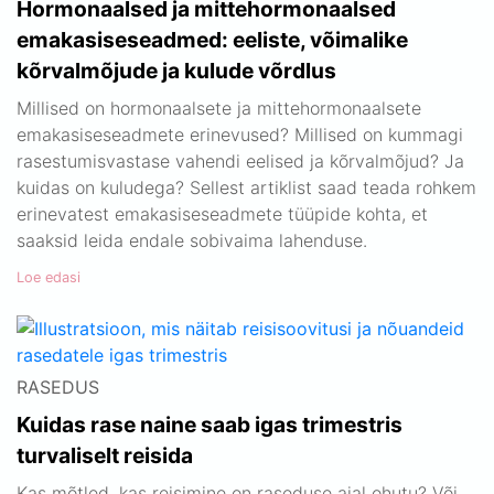
Hormonaalsed ja mittehormonaalsed
emakasiseseadmed: eeliste, võimalike
kõrvalmõjude ja kulude võrdlus
Millised on hormonaalsete ja mittehormonaalsete
emakasiseseadmete erinevused? Millised on kummagi
rasestumisvastase vahendi eelised ja kõrvalmõjud? Ja
kuidas on kuludega? Sellest artiklist saad teada rohkem
erinevatest emakasiseseadmete tüüpide kohta, et
saaksid leida endale sobivaima lahenduse.
Loe edasi
RASEDUS
Kuidas rase naine saab igas trimestris
turvaliselt reisida
Kas mõtled, kas reisimine on raseduse ajal ohutu? Või