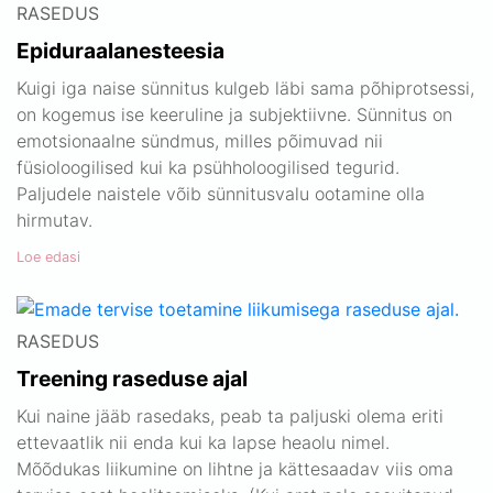
RASEDUS
Epiduraalanesteesia
Kuigi iga naise sünnitus kulgeb läbi sama põhiprotsessi,
on kogemus ise keeruline ja subjektiivne. Sünnitus on
emotsionaalne sündmus, milles põimuvad nii
füsioloogilised kui ka psühholoogilised tegurid.
Paljudele naistele võib sünnitusvalu ootamine olla
hirmutav.
Loe edasi
RASEDUS
Treening raseduse ajal
Kui naine jääb rasedaks, peab ta paljuski olema eriti
ettevaatlik nii enda kui ka lapse heaolu nimel.
Mõõdukas liikumine on lihtne ja kättesaadav viis oma