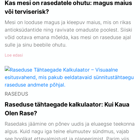
Kas mesi on rasedatele ohutu: magus maius
või terviserisk?
Mesi on looduse magus ja kleepuv maius, mis on rikas
antioksüdantide ning ravivate omaduste poolest. Siiski
võid ootava emana mõelda, kas mesi on raseduse ajal
sulle ja sinu beebile ohutu.
Loe edasi
RASEDUS
Raseduse tähtaegade kalkulaator: Kui Kaua
Olen Rase?
Rasedaks jäämine on põnev uudis ja eluaegse teekonna
algus. Kuid nagu iga teine elumuutev sündmus, vajab
see hoolikat ettevalmistust ja planeerimist. Parim viis