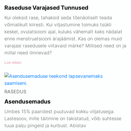
Raseduse Varajased Tunnused
Kui oleksid rase, tahaksid seda tõenäoliselt teada
võimalikult kiiresti. Kui viljastumine toimuks tsükli
keskel, ovulatsiooni ajal, kuluks vähemalt kaks nädalat
enne menstruatsiooni ärajäämist. Kas on olemas muid
varajasi rasedusele viitavaid märke? Millised need on ja
millal need ilmnevad?
Loe edasi
RASEDUS
Asendusemadus
Umbes 15% paaridest puutuvad kokku viljatusega.
Lastesoov, mille täitmine on takistatud, võib suhtesse
tuua palju pingeid ja kurbust. Abistav