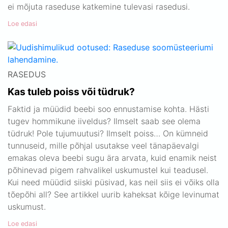
ei mõjuta raseduse katkemine tulevasi rasedusi.
Loe edasi
RASEDUS
Kas tuleb poiss või tüdruk?
Faktid ja müüdid beebi soo ennustamise kohta. Hästi
tugev hommikune iiveldus? Ilmselt saab see olema
tüdruk! Pole tujumuutusi? Ilmselt poiss… On kümneid
tunnuseid, mille põhjal usutakse veel tänapäevalgi
emakas oleva beebi sugu ära arvata, kuid enamik neist
põhinevad pigem rahvalikel uskumustel kui teadusel.
Kui need müüdid siiski püsivad, kas neil siis ei võiks olla
tõepõhi all? See artikkel uurib kaheksat kõige levinumat
uskumust.
Loe edasi