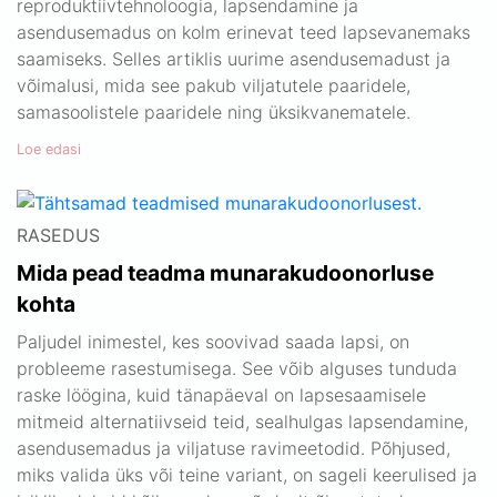
reproduktiivtehnoloogia, lapsendamine ja
asendusemadus on kolm erinevat teed lapsevanemaks
saamiseks. Selles artiklis uurime asendusemadust ja
võimalusi, mida see pakub viljatutele paaridele,
samasoolistele paaridele ning üksikvanematele.
Loe edasi
RASEDUS
Mida pead teadma munarakudoonorluse
kohta
Paljudel inimestel, kes soovivad saada lapsi, on
probleeme rasestumisega. See võib alguses tunduda
raske löögina, kuid tänapäeval on lapsesaamisele
mitmeid alternatiivseid teid, sealhulgas lapsendamine,
asendusemadus ja viljatuse ravimeetodid. Põhjused,
miks valida üks või teine variant, on sageli keerulised ja