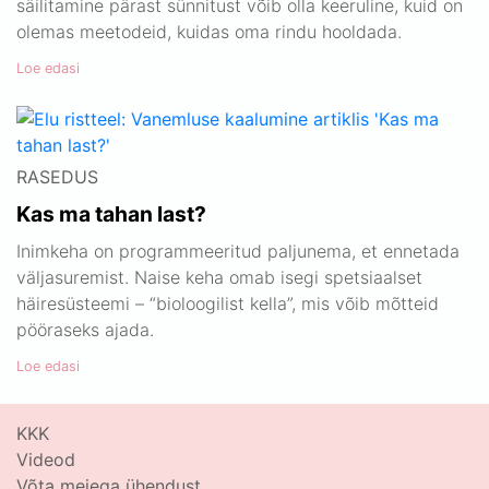
säilitamine pärast sünnitust võib olla keeruline, kuid on
olemas meetodeid, kuidas oma rindu hooldada.
Loe edasi
RASEDUS
Kas ma tahan last?
Inimkeha on programmeeritud paljunema, et ennetada
väljasuremist. Naise keha omab isegi spetsiaalset
häiresüsteemi – “bioloogilist kella”, mis võib mõtteid
pööraseks ajada.
Loe edasi
KKK
Videod
Võta meiega ühendust