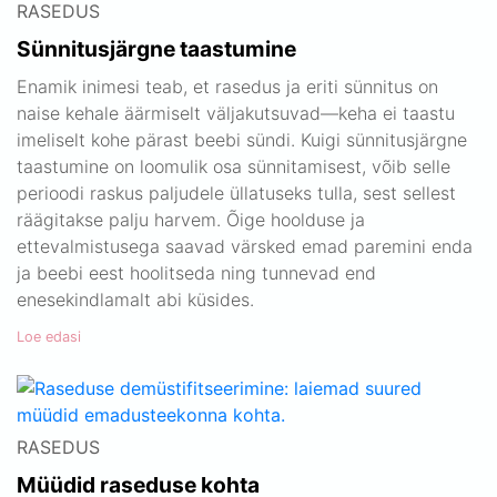
RASEDUS
Sünnitusjärgne taastumine
Enamik inimesi teab, et rasedus ja eriti sünnitus on
naise kehale äärmiselt väljakutsuvad—keha ei taastu
imeliselt kohe pärast beebi sündi. Kuigi sünnitusjärgne
taastumine on loomulik osa sünnitamisest, võib selle
perioodi raskus paljudele üllatuseks tulla, sest sellest
räägitakse palju harvem. Õige hoolduse ja
ettevalmistusega saavad värsked emad paremini enda
ja beebi eest hoolitseda ning tunnevad end
enesekindlamalt abi küsides.
Loe edasi
RASEDUS
Müüdid raseduse kohta