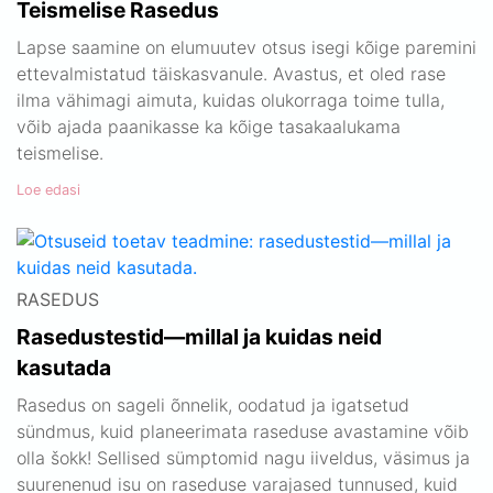
Teismelise Rasedus
Lapse saamine on elumuutev otsus isegi kõige paremini
ettevalmistatud täiskasvanule. Avastus, et oled rase
ilma vähimagi aimuta, kuidas olukorraga toime tulla,
võib ajada paanikasse ka kõige tasakaalukama
teismelise.
Loe edasi
RASEDUS
Rasedustestid—millal ja kuidas neid
kasutada
Rasedus on sageli õnnelik, oodatud ja igatsetud
sündmus, kuid planeerimata raseduse avastamine võib
olla šokk! Sellised sümptomid nagu iiveldus, väsimus ja
suurenenud isu on raseduse varajased tunnused, kuid