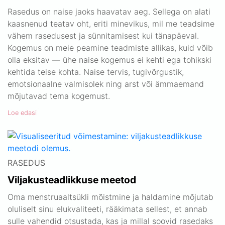
Rasedus on naise jaoks haavatav aeg. Sellega on alati
kaasnenud teatav oht, eriti minevikus, mil me teadsime
vähem rasedusest ja sünnitamisest kui tänapäeval.
Kogemus on meie peamine teadmiste allikas, kuid võib
olla eksitav — ühe naise kogemus ei kehti ega tohikski
kehtida teise kohta. Naise tervis, tugivõrgustik,
emotsionaalne valmisolek ning arst või ämmaemand
mõjutavad tema kogemust.
Loe edasi
RASEDUS
Viljakusteadlikkuse meetod
Oma menstruaaltsükli mõistmine ja haldamine mõjutab
oluliselt sinu elukvaliteeti, rääkimata sellest, et annab
sulle vahendid otsustada, kas ja millal soovid rasedaks