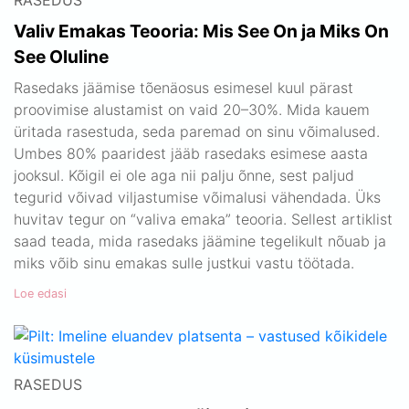
RASEDUS
Valiv Emakas Teooria: Mis See On ja Miks On
See Oluline
Rasedaks jäämise tõenäosus esimesel kuul pärast
proovimise alustamist on vaid 20–30%. Mida kauem
üritada rasestuda, seda paremad on sinu võimalused.
Umbes 80% paaridest jääb rasedaks esimese aasta
jooksul. Kõigil ei ole aga nii palju õnne, sest paljud
tegurid võivad viljastumise võimalusi vähendada. Üks
huvitav tegur on “valiva emaka” teooria. Sellest artiklist
saad teada, mida rasedaks jäämine tegelikult nõuab ja
miks võib sinu emakas sulle justkui vastu töötada.
Loe edasi
RASEDUS