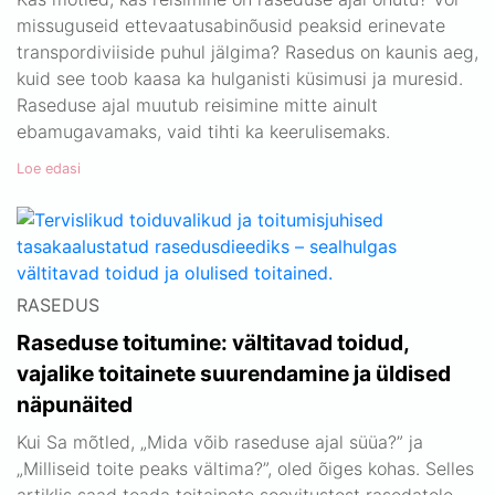
missuguseid ettevaatusabinõusid peaksid erinevate
transpordiviiside puhul jälgima? Rasedus on kaunis aeg,
kuid see toob kaasa ka hulganisti küsimusi ja muresid.
Raseduse ajal muutub reisimine mitte ainult
ebamugavamaks, vaid tihti ka keerulisemaks.
Loe edasi
RASEDUS
Raseduse toitumine: vältitavad toidud,
vajalike toitainete suurendamine ja üldised
näpunäited
Kui Sa mõtled, „Mida võib raseduse ajal süüa?” ja
„Milliseid toite peaks vältima?”, oled õiges kohas. Selles