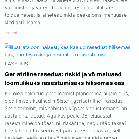
artiklis saad teada toitainete soovitustest rasedatele,
vältimist vajavatest toiduainetest ning olulistest
toiduainetest ja ainetest, mida peaks oma menüüsse
kindlasti lisama.
Loe edasi
RASEDUS
Geriatriline rasedus: riskid ja võimalused
loomulikuks rasestumiseks hilisemas eas
Kui oled hakanud pere loomist planeerima hiljem elus,
oled ilmselt kuulnud mõistet „geriaatriline” rasedus.
Seda terminit, mis tähistab küpset vanust emana, on
aastaid kardetud. Aga kas peale 35. eluaastat
rasestumine on tõesti nii riskantne, nagu räägitakse?
Loe lähemalt rasedusest pärast 35. eluaastat, selle
riskidest, eelistest ja võimalustest nautida tervet