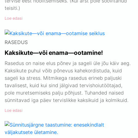
tervise eest hoolitsemiseks. (Kui arst pole soovitanud
teisiti.)
Loe edasi
RASEDUS
Kaksikute—või enama—ootamine!
Rasedus on naise elus põnev ja sageli üle jõu käiv aeg.
Kaksikute puhul võib põnevus kahekordistuda, kuid
sageli ka stress. Mitmikega rasedus erineb paljuski
tavalisest, kuid kui sind jälgivad tervishoiutöötajad,
pole muretsemiseks palju põhjust. Tuhanded naised
sünnitavad iga päev tervislikke kaksikuid ja kolmikuid.
Loe edasi