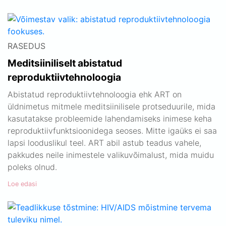
RASEDUS
Meditsiiniliselt abistatud
reproduktiivtehnoloogia
Abistatud reproduktiivtehnoloogia ehk ART on
üldnimetus mitmele meditsiinilisele protseduurile, mida
kasutatakse probleemide lahendamiseks inimese keha
reproduktiivfunktsioonidega seoses. Mitte igaüks ei saa
lapsi looduslikul teel. ART abil astub teadus vahele,
pakkudes neile inimestele valikuvõimalust, mida muidu
poleks olnud.
Loe edasi