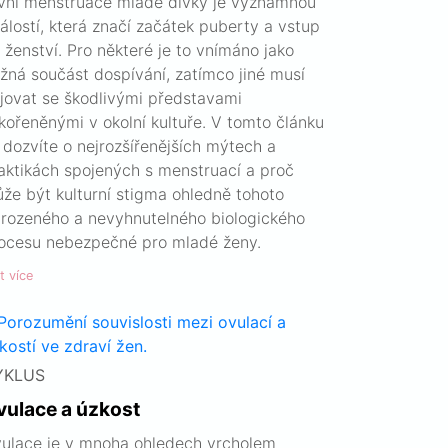
vní menstruace mladé dívky je významnou
álostí, která značí začátek puberty a vstup
 ženství. Pro některé je to vnímáno jako
žná součást dospívání, zatímco jiné musí
jovat se škodlivými představami
kořeněnými v okolní kultuře. V tomto článku
 dozvíte o nejrozšířenějších mýtech a
aktikách spojených s menstruací a proč
že být kulturní stigma ohledně tohoto
irozeného a nevyhnutelného biologického
ocesu nebezpečné pro mladé ženy.
t více
YKLUS
vulace a úzkost
ulace je v mnoha ohledech vrcholem