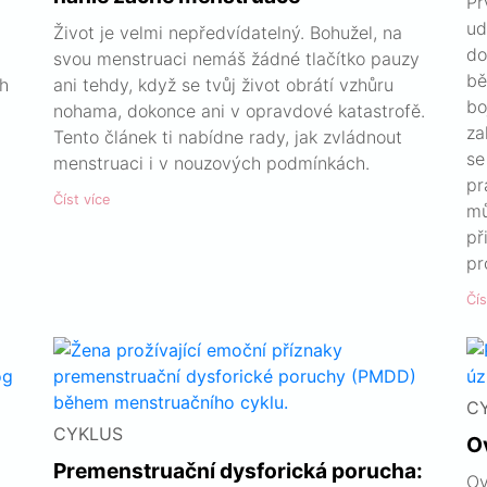
Pr
ud
Život je velmi nepředvídatelný. Bohužel, na
do
svou menstruaci nemáš žádné tlačítko pauzy
bě
ch
ani tehdy, když se tvůj život obrátí vzhůru
bo
nohama, dokonce ani v opravdové katastrofě.
za
Tento článek ti nabídne rady, jak zvládnout
se
menstruaci i v nouzových podmínkách.
pr
Číst více
mů
př
pr
Čís
C
CYKLUS
O
Premenstruační dysforická porucha:
Ov