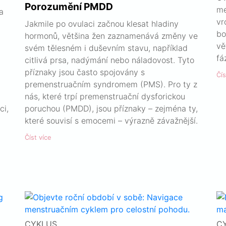
Porozumění PMDD
me
a
vr
Jakmile po ovulaci začnou klesat hladiny
bo
hormonů, většina žen zaznamenává změny ve
vě
svém tělesném i duševním stavu, například
fá
citlivá prsa, nadýmání nebo náladovost. Tyto
příznaky jsou často spojovány s
Čís
premenstruačním syndromem (PMS). Pro ty z
nás, které trpí premenstruační dysforickou
ci,
poruchou (PMDD), jsou příznaky – zejména ty,
které souvisí s emocemi – výrazně závažnější.
Číst více
CYKLUS
C