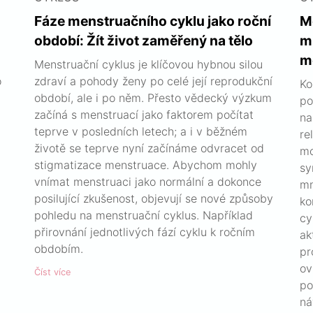
Fáze menstruačního cyklu jako roční
M
období: Žít život zaměřený na tělo
m
m
Menstruační cyklus je klíčovou hybnou silou
o
zdraví a pohody ženy po celé její reprodukční
Ko
období, ale i po něm. Přesto vědecký výzkum
po
začíná s menstruací jako faktorem počítat
na
teprve v posledních letech; a i v běžném
re
životě se teprve nyní začínáme odvracet od
mo
stigmatizace menstruace. Abychom mohly
sy
vnímat menstruaci jako normální a dokonce
mn
posilující zkušenost, objevují se nové způsoby
ko
pohledu na menstruační cyklus. Například
cy
přirovnání jednotlivých fází cyklu k ročním
ak
obdobím.
pr
ov
Číst více
po
ná