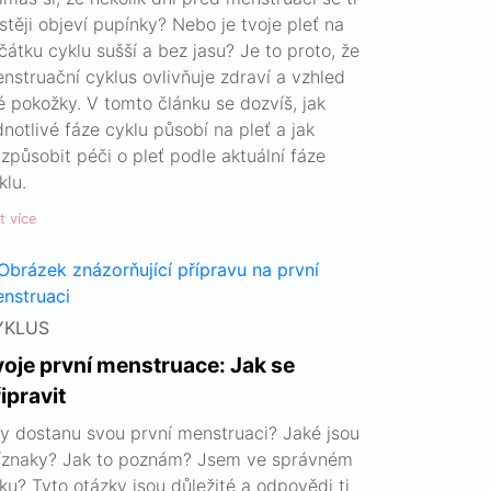
stěji objeví pupínky? Nebo je tvoje pleť na
čátku cyklu sušší a bez jasu? Je to proto, že
nstruační cyklus ovlivňuje zdraví a vzhled
é pokožky. V tomto článku se dozvíš, jak
dnotlivé fáze cyklu působí na pleť a jak
izpůsobit péči o pleť podle aktuální fáze
klu.
t více
YKLUS
voje první menstruace: Jak se
ipravit
y dostanu svou první menstruaci? Jaké jsou
íznaky? Jak to poznám? Jsem ve správném
ku? Tyto otázky jsou důležité a odpovědi ti