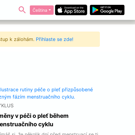
Čeština
ístup k zálohám.
Přihlaste se zde!
YKLUS
měny v péči o pleť během
enstruačního cyklu
ímáš si, že několik dní před menstruací se ti