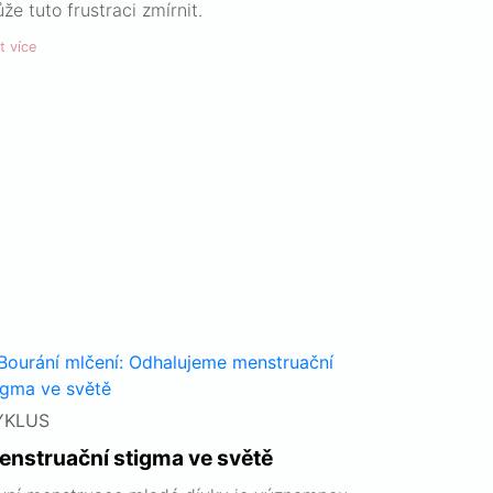
že tuto frustraci zmírnit.
t více
YKLUS
enstruační stigma ve světě