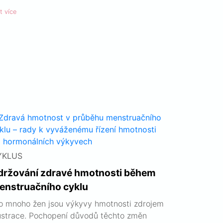
t více
YKLUS
držování zdravé hmotnosti během
enstruačního cyklu
o mnoho žen jsou výkyvy hmotnosti zdrojem
ustrace. Pochopení důvodů těchto změn