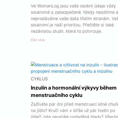
Ve WomanLog jsou vaše osobní údaje vždy
soukromé a zabezpečené. Nikdy nesdílíme a
neprodáváme vaše data třetím stranám. Va
soukromí je naší prioritou. Přečtěte si také
nezávislou studii, která to potvrzuje.
Číst více
CYKLUS
Inzulín a hormonální výkyvy během
menstruačního cyklu
Zažíváte pár dní před menstruací silné chut
na jídlo? Kručí vám v břiše už pár hodin po
jídle? Jste neustále rozladěná hlady? Všech