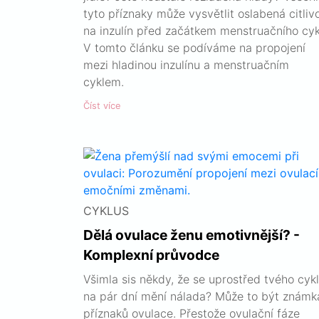
tyto příznaky může vysvětlit oslabená citliv
na inzulín před začátkem menstruačního cyk
V tomto článku se podíváme na propojení
mezi hladinou inzulínu a menstruačním
cyklem.
Číst více
CYKLUS
Dělá ovulace ženu emotivnější? -
Komplexní průvodce
Všimla sis někdy, že se uprostřed tvého cyk
na pár dní mění nálada? Může to být známk
příznaků ovulace. Přestože ovulační fáze