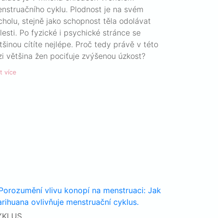
nstruačního cyklu. Plodnost je na svém
cholu, stejně jako schopnost těla odolávat
lesti. Po fyzické i psychické stránce se
tšinou cítíte nejlépe. Proč tedy právě v této
zi většina žen pociťuje zvýšenou úzkost?
t více
YKLUS