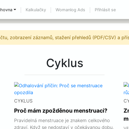
ihovna
Kalkulačky
Womanlog Ads
Přihlásit se
účtu, zobrazení záznamů, stažení přehledů (PDF/CSV) a př
Cyklus
CYKLUS
C
Proč mám zpožděnou menstruaci?
Z
m
Pravidelná menstruace je znakem celkového
zdraví. Když se nedostaví v očekávanou dobu,
Vš