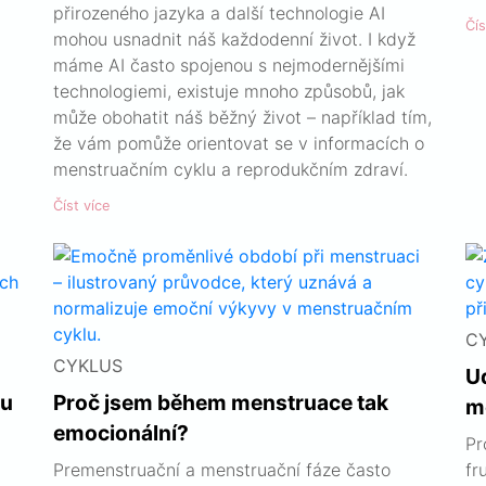
přirozeného jazyka a další technologie AI
Čís
mohou usnadnit náš každodenní život. I když
máme AI často spojenou s nejmodernějšími
technologiemi, existuje mnoho způsobů, jak
může obohatit náš běžný život – například tím,
že vám pomůže orientovat se v informacích o
menstruačním cyklu a reprodukčním zdraví.
Číst více
C
CYKLUS
U
nu
Proč jsem během menstruace tak
m
emocionální?
Pr
Premenstruační a menstruační fáze často
fr