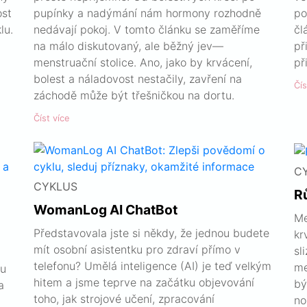
ost
pupínky a nadýmání nám hormony rozhodně
po
lu.
nedávají pokoj. V tomto článku se zaměříme
čl
na málo diskutovaný, ale běžný jev—
př
menstruační stolice. Ano, jako by krvácení,
př
bolest a náladovost nestačily, zavření na
Čís
záchodě může být třešničkou na dortu.
Číst více
C
CYKLUS
R
WomanLog AI ChatBot
Me
Představovala jste si někdy, že jednou budete
kr
mít osobní asistentku pro zdraví přímo v
sl
telefonu? Umělá inteligence (AI) je teď velkým
me
lu
hitem a jsme teprve na začátku objevování
bý
a
toho, jak strojové učení, zpracování
no