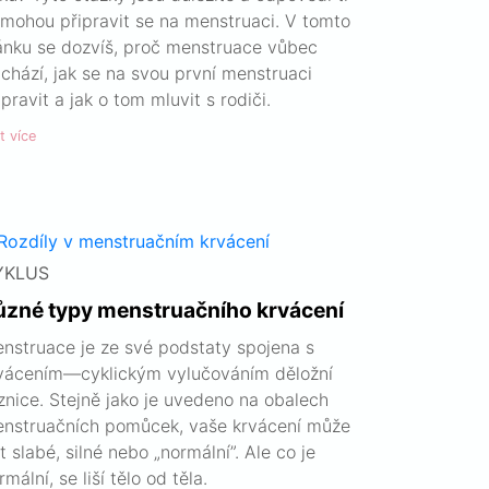
mohou připravit se na menstruaci. V tomto
ánku se dozvíš, proč menstruace vůbec
ichází, jak se na svou první menstruaci
ipravit a jak o tom mluvit s rodiči.
t více
YKLUS
ůzné typy menstruačního krvácení
nstruace je ze své podstaty spojena s
vácením—cyklickým vylučováním děložní
iznice. Stejně jako je uvedeno na obalech
nstruačních pomůcek, vaše krvácení může
t slabé, silné nebo „normální”. Ale co je
rmální, se liší tělo od těla.