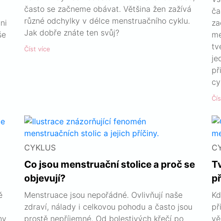
často se začneme obávat. Většina žen zažívá
ča
různé odchylky v délce menstruačního cyklu.
ni
za
Jak dobře znáte ten svůj?
še
me
tv
Číst více
je
př
cy
Čís
CYKLUS
C
Co jsou menstruační stolice a proč se
T
objevují?
př
ě
Menstruace jsou nepořádné. Ovlivňují naše
Kd
zdraví, nálady i celkovou pohodu a často jsou
př
ny
prostě nepříjemné. Od bolestivých křečí po
vě