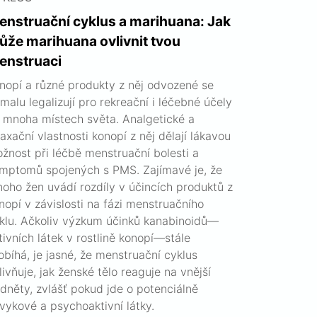
enstruační cyklus a marihuana: Jak
ůže marihuana ovlivnit tvou
enstruaci
nopí a různé produkty z něj odvozené se
malu legalizují pro rekreační i léčebné účely
 mnoha místech světa. Analgetické a
laxační vlastnosti konopí z něj dělají lákavou
žnost při léčbě menstruační bolesti a
mptomů spojených s PMS. Zajímavé je, že
oho žen uvádí rozdíly v účincích produktů z
nopí v závislosti na fázi menstruačního
klu. Ačkoliv výzkum účinků kanabinoidů—
tivních látek v rostlině konopí—stále
obíhá, je jasné, že menstruační cyklus
livňuje, jak ženské tělo reaguje na vnější
dněty, zvlášť pokud jde o potenciálně
vykové a psychoaktivní látky.