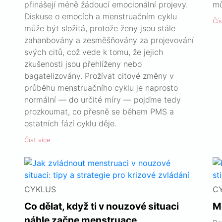
přinášejí méně žádoucí emocionální projevy.
mů
Diskuse o emocích a menstruačním cyklu
Čís
může být složitá, protože ženy jsou stále
zahanbovány a zesměšňovány za projevování
svých citů, což vede k tomu, že jejich
zkušenosti jsou přehlíženy nebo
bagatelizovány. Prožívat citové změny v
průběhu menstruačního cyklu je naprosto
normální — do určité míry — pojďme tedy
prozkoumat, co přesně se během PMS a
ostatních fází cyklu děje.
Číst více
CYKLUS
C
Co dělat, když ti v nouzové situaci
M
náhle začne menstruace