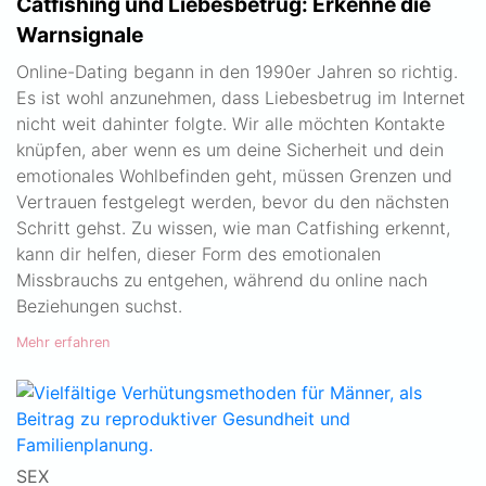
Catfishing und Liebesbetrug: Erkenne die
Warnsignale
Online-Dating begann in den 1990er Jahren so richtig.
Es ist wohl anzunehmen, dass Liebesbetrug im Internet
nicht weit dahinter folgte. Wir alle möchten Kontakte
knüpfen, aber wenn es um deine Sicherheit und dein
emotionales Wohlbefinden geht, müssen Grenzen und
Vertrauen festgelegt werden, bevor du den nächsten
Schritt gehst. Zu wissen, wie man Catfishing erkennt,
kann dir helfen, dieser Form des emotionalen
Missbrauchs zu entgehen, während du online nach
Beziehungen suchst.
Mehr erfahren
SEX