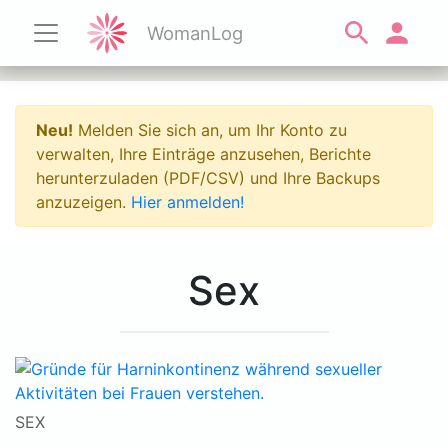
WomanLog
Neu!
Melden Sie sich an, um Ihr Konto zu
verwalten, Ihre Einträge anzusehen, Berichte
herunterzuladen (PDF/CSV) und Ihre Backups
anzuzeigen.
Hier anmelden!
Sex
SEX