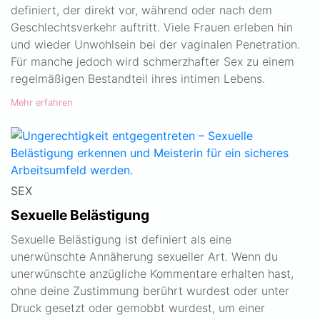
definiert, der direkt vor, während oder nach dem
Geschlechtsverkehr auftritt. Viele Frauen erleben hin
und wieder Unwohlsein bei der vaginalen Penetration.
Für manche jedoch wird schmerzhafter Sex zu einem
regelmäßigen Bestandteil ihres intimen Lebens.
Mehr erfahren
SEX
Sexuelle Belästigung
Sexuelle Belästigung ist definiert als eine
unerwünschte Annäherung sexueller Art. Wenn du
unerwünschte anzügliche Kommentare erhalten hast,
ohne deine Zustimmung berührt wurdest oder unter
Druck gesetzt oder gemobbt wurdest, um einer