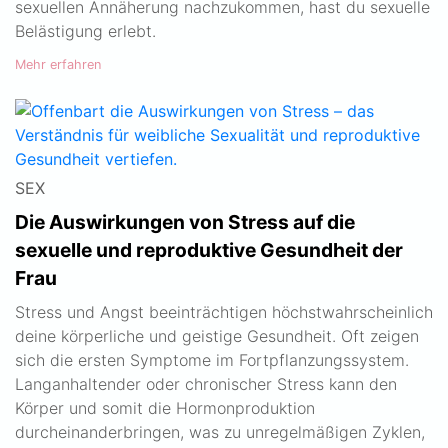
sexuellen Annäherung nachzukommen, hast du sexuelle
Belästigung erlebt.
Mehr erfahren
SEX
Die Auswirkungen von Stress auf die
sexuelle und reproduktive Gesundheit der
Frau
Stress und Angst beeinträchtigen höchstwahrscheinlich
deine körperliche und geistige Gesundheit. Oft zeigen
sich die ersten Symptome im Fortpflanzungssystem.
Langanhaltender oder chronischer Stress kann den
Körper und somit die Hormonproduktion
durcheinanderbringen, was zu unregelmäßigen Zyklen,