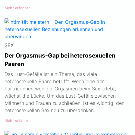
Mehr erfahren
SEX
Der Orgasmus-Gap bei heterosexuellen
Paaren
Das Lust-Gefälle ist ein Thema, das viele
heterosexuelle Paare betrifft. Wenn eine der
Partnerinnen weniger Orgasmen beim Sex erlebt,
wächst die Lücke. Um das Lust-Gefälle zwischen
Männern und Frauen zu schließen, ist es wichtig, den
heterosexuellen Sex neu zu überdenken.
Mehr erfahren