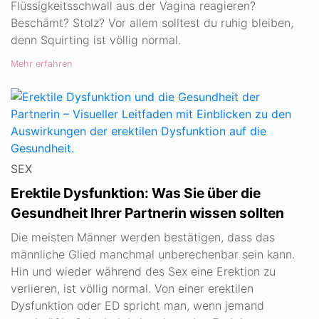
Flüssigkeitsschwall aus der Vagina reagieren?
Beschämt? Stolz? Vor allem solltest du ruhig bleiben,
denn Squirting ist völlig normal.
Mehr erfahren
SEX
Erektile Dysfunktion: Was Sie über die
Gesundheit Ihrer Partnerin wissen sollten
Die meisten Männer werden bestätigen, dass das
männliche Glied manchmal unberechenbar sein kann.
Hin und wieder während des Sex eine Erektion zu
verlieren, ist völlig normal. Von einer erektilen
Dysfunktion oder ED spricht man, wenn jemand