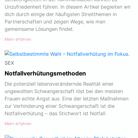
Unzufriedenheit führen. In diesem Artikel begleiten wir
dich durch einige der häufigsten Streitthemen in
Partnerschaften und zeigen Wege, wie man
gemeinsame Lösungen findet.
Mehr erfahren
SEX
Notfallverhütungsmethoden
Die potenziell lebensverändernde Realität einer
ungewollten Schwangerschaft löst bei den meisten
Frauen echte Angst aus. Eine der letzten Maßnahmen
zur Verhinderung einer Schwangerschaft ist die
Notfallverhütung – das Stichwort ist Notfall.
Mehr erfahren