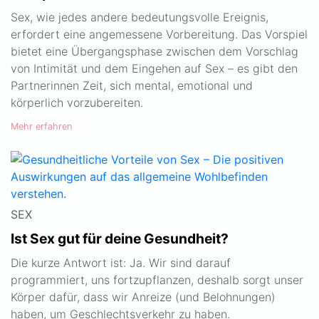
Sex, wie jedes andere bedeutungsvolle Ereignis,
erfordert eine angemessene Vorbereitung. Das Vorspiel
bietet eine Übergangsphase zwischen dem Vorschlag
von Intimität und dem Eingehen auf Sex – es gibt den
Partnerinnen Zeit, sich mental, emotional und
körperlich vorzubereiten.
Mehr erfahren
SEX
Ist Sex gut für deine Gesundheit?
Die kurze Antwort ist: Ja. Wir sind darauf
programmiert, uns fortzupflanzen, deshalb sorgt unser
Körper dafür, dass wir Anreize (und Belohnungen)
haben, um Geschlechtsverkehr zu haben.