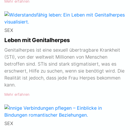
Mehr erfahren
SEX
Leben mit Genitalherpes
Genitalherpes ist eine sexuell übertragbare Krankheit
(STI), von der weltweit Millionen von Menschen
betroffen sind. STIs sind stark stigmatisiert, was es
erschwert, Hilfe zu suchen, wenn sie benötigt wird. Die
Realität ist jedoch, dass jede Frau Herpes bekommen
kann.
Mehr erfahren
SEX