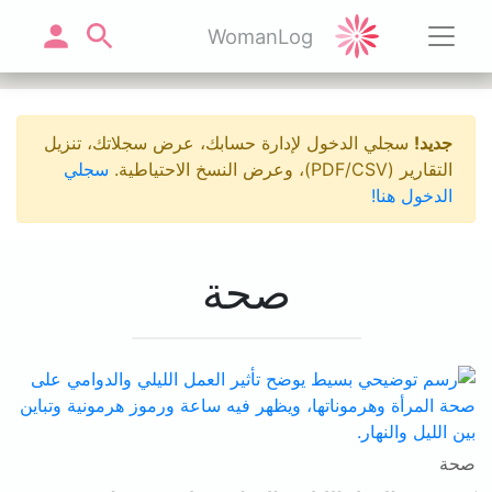
WomanLog
جديد!
سجلي الدخول لإدارة حسابك، عرض سجلاتك، تنزيل
التقارير (PDF/CSV)، وعرض النسخ الاحتياطية.
سجلي
الدخول هنا!
صحة
صحة