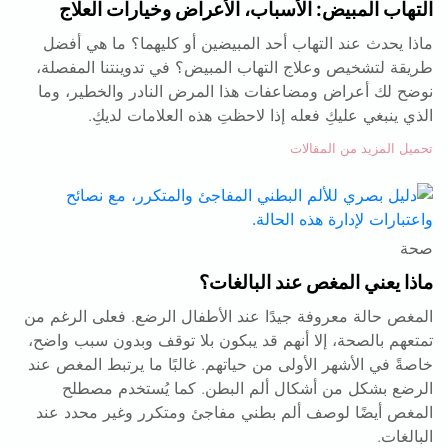
التهاب المبيض: الأسباب، الأعراض وخيارات العلاج
ماذا يحدث عند التهاب أحد المبيضين أو كليهما؟ ما هي أفضل
طريقة لتشخيص وعلاج التهاب المبيض؟ في تدوينتنا المفصلة،
نوضح لك أعراض ومضاعفات هذا المرض النادر والخطير، وما
الذي ينبغي عليكِ فعله إذا لاحظتِ هذه العلامات لديكِ.
تحميل المزيد من المقالات
صحة
ماذا يعني المغص عند البالغات؟
المغص حالة معروفة جيدًا عند الأطفال الرضع. فعلى الرغم من
تمتعهم بالصحة، إلا أنهم قد يبكون بلا توقف وبدون سبب واضح،
خاصةً في الأشهر الأولى من حياتهم. غالبًا ما يرتبط المغص عند
الرضع بشكل من أشكال ألم البطن. كما يُستخدم مصطلح
المغص أيضًا لوصف ألم بطني مفاجئ ومتكرر وغير محدد عند
البالغات.